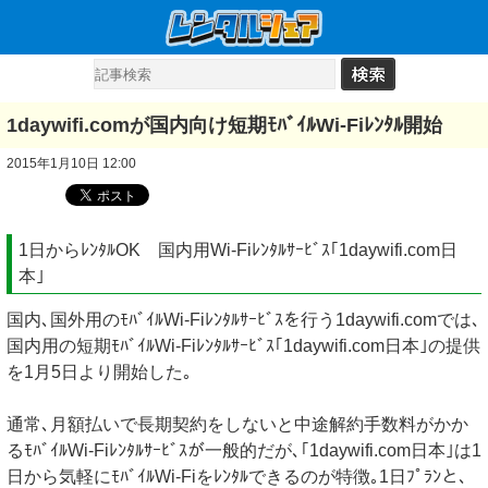
1daywifi.comが国内向け短期ﾓﾊﾞｲﾙWi-Fiﾚﾝﾀﾙ開始
2015年1月10日 12:00
1日からﾚﾝﾀﾙOK 国内用Wi-Fiﾚﾝﾀﾙｻｰﾋﾞｽ｢1daywifi.com日
本｣
国内､国外用のﾓﾊﾞｲﾙWi-Fiﾚﾝﾀﾙｻｰﾋﾞｽを行う1daywifi.comでは､
国内用の短期ﾓﾊﾞｲﾙWi-Fiﾚﾝﾀﾙｻｰﾋﾞｽ｢1daywifi.com日本｣の提供
を1月5日より開始した｡
通常､月額払いで長期契約をしないと中途解約手数料がかか
るﾓﾊﾞｲﾙWi-Fiﾚﾝﾀﾙｻｰﾋﾞｽが一般的だが､｢1daywifi.com日本｣は1
日から気軽にﾓﾊﾞｲﾙWi-Fiをﾚﾝﾀﾙできるのが特徴｡1日ﾌﾟﾗﾝと､