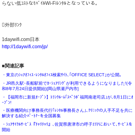
らない低ｺｽﾄなﾓﾊﾞｲﾙWi-Fiﾚﾝﾀﾙとなっている｡
外部ﾘﾝｸ
1daywifi.com日本
http://1daywifi.com/jp/
■関連記事
・東京のｼｪｱｵﾌｨｽ･ﾚﾝﾀﾙｵﾌｨｽ検索ｻｲﾄ､｢OFFICE SELECT｣が公開｡
・JR邑久駅･長船駅前でｶｰｼｪｱﾘﾝｸﾞが利用できるようになりました!(令
和8年7月24日提供開始)[岡山県瀬戸内市]
・【福岡市に新規ｵｰﾌﾟﾝ】ﾄﾗﾝｸﾙｰﾑ｢ｽﾍﾟﾗﾎﾞ福岡南老司店｣が､8月1日にｵ
ｰﾌﾟﾝ!
・医療機関向け事務長代行｢ﾚﾝﾀﾙ事務長さん｣､ｸﾘﾆｯｸの人手不足を共に
解決する紹介ﾊﾟｰﾄﾅｰを全国募集
・ｼｪｱｻｲｸﾙｻｰﾋﾞｽ『ﾁｬﾘﾁｬﾘ』､佐賀県唐津市の呼子ｴﾘｱにおいて､ｻｰﾋﾞｽを
開始