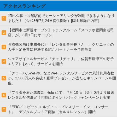
アクセスランキング
JR邑久駅・長船駅前でカーシェアリングが利用できるようになり
1
ました！（令和8年7月24日提供開始）[岡山県瀬戸内市]
【福岡市に新規オープン】トランクルーム「スペラボ福岡南老司
2
店」が、8月1日にオープン！
医療機関向け事務長代行「レンタル事務長さん」、クリニックの
3
人手不足を共に解決する紹介パートナーを全国募集
シェアサイクルサービス『チャリチャリ』、佐賀県唐津市の呼子
4
エリアにおいて、サービスを開始
「グローバルWiFi®」などWi-Fiレンタルサービスの累計利用者数
が、2,500万人を突破！豪華プレゼントが当たるキャンペーンを開
5
催。
『プラダを着た悪魔2』Hulu にて、 7⽉ 10 ⽇（金）0時より最速
6
レンタル配信決定︕同時にポイントバックキャンペーンも実施
『EPiC／エピック エルヴィス・プレスリー・イン・コンサー
7
ト』、デジタルプレミア配信（セル＆レンタル）開始