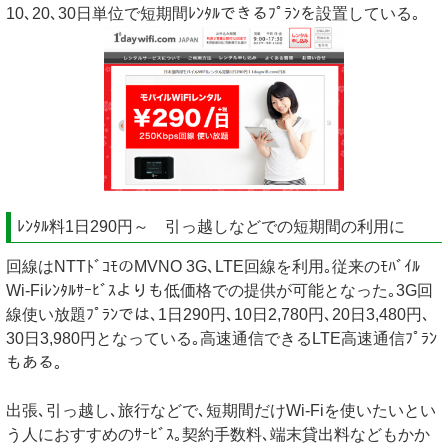
10､20､30日単位で短期間ﾚﾝﾀﾙできるﾌﾟﾗﾝを設置している｡
ﾚﾝﾀﾙ料1日290円～ 引っ越しなどでの短期間の利用に
回線はNTTﾄﾞｺﾓのMVNO 3G､LTE回線を利用｡従来のﾓﾊﾞｲﾙ
Wi-Fiﾚﾝﾀﾙｻｰﾋﾞｽよりも低価格での提供が可能となった｡3G回
線使い放題ﾌﾟﾗﾝでは､1日290円､10日2,780円､20日3,480円､
30日3,980円となっている｡高速通信できるLTE高速通信ﾌﾟﾗﾝ
もある｡
出張､引っ越し､旅行などで､短期間だけWi-Fiを使いたいとい
う人におすすめのｻｰﾋﾞｽ｡契約手数料､端末貸出料などもかか