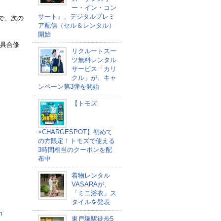
ー・イン・コン
サート』、デジタルプレミ
で、次の
ア配信（セル＆レンタル）
開始
不具合修
リクルートスー
ツ無料レンタル
サービス「カリ
クル」が、キャ
ンペーン第3弾を開始
【トモズ
×CHARGESPOT】初めて
の方限定！トモズで使える
3時間相当のクーポンを配
布中
着物レンタル
VASARAが、
「ミニ浴衣」ス
タイルを発表
m
東戸塚駅徒歩5