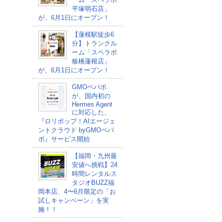
平塚明石店」
が、6月1日にオープン！
【蓮根駅徒歩6
分】トランクル
ーム「スペラボ
板橋蓮根店」
が、6月1日にオープン！
GMOペパボ
が、国内初の
Hermes Agent
に対応した、
『ロリポップ！AIエージェ
ントクラウド byGMOペパ
ボ』サービス開始
【福岡・九州最
安値へ挑戦】24
時間レンタルス
タジオBUZZ福
岡本店、4〜6月限定の「お
試しキャンペーン」を実
施！！