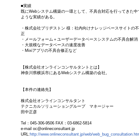
■実績
既にWebシステム構築の一環として、不具合対応を行ってきた中
ような実績がある。
・株式会社ブリヂストン 様：社内向けナレッジベースサイトの
正
・メールフォーム＋ユーザーデータベースシステムの不具合解消
・大規模なデータベースの速度改善
・Mixiアプリの不具合修正など
【株式会社オンラインコンサルタントとは】
神奈川県横浜市にあるWebシステム構築の会社。
【本件の連絡先】
株式会社オンラインコンサルタント
テクニカルソリューショングループ マネージャー
田中正彦
Tel：045-306-9506 FAX：03-6862-5814
e-mail oc@onlineconsultant.jp
URL:
http://www.onlineconsultant.jp/web/web_bug_consultation.ht