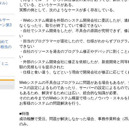
タル）
している、というケースがある。
実際の例として、次のようなケースが多く存在している。
ルサー
・Webシステム構築を外部のシステム開発会社に委託したが、連
ーン第3
なくなったり、取引が終了していて修正できない
・自社でシステム開発をしたが、不具合の原因が究明できず、修
い
・担当のプログラマーが退社したので、仕様がわからずプログラ
初めて
できない
間相当の
・自社のリソースを過去のプログラム修正やデバッグに割くこと
い
・外部のシステム開発会社に修正を依頼したが、新規開発と同等
「ミニ
額の見積もりを提示された
・仕様と食い違う、などという理由で開発会社が修正に応じてく
Webシステムの不具合はプログラムに問題がある場合もあるが、
ースの設定によるものであったり、サーバーの設定によるもので
もあるため、解決するためには広い、総合的な知識が必要。
そのため今までのWebシステム構築で培ったノウハウ・スキルを
お客様のシステムの問題解決を行う。
■特徴
成功報酬で受注。問題が解決しなかった場合、事務作業料金（25,0
のみ。