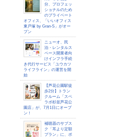
分、プロフェッ
ショナルのため
のプライベート
オフィス、「いいオフィス
東戸塚 by Gran-S」がオー
プン
ニューオ、民
泊・レンタルス
ペース開業者向
けインフラ手続
き代行サービス「ユウカツ
ライフライン」の運営を開
始
【芦花公園駅徒
歩2分】トラン
クルーム「スペ
ラボ杉並芦花公
園店」が、7月1日にオープ
ン！
補聴器のサブス
ク「耳より定額
プラン」に、ポ