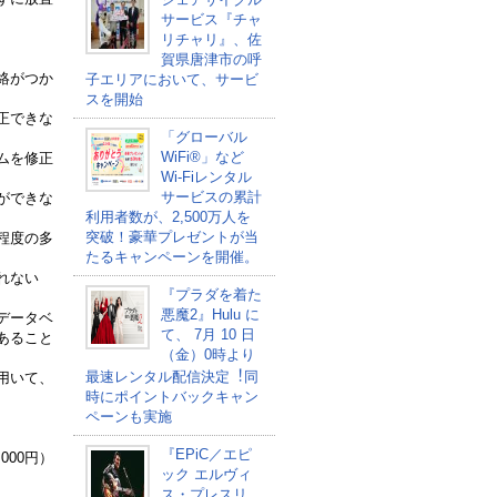
サービス『チャ
リチャリ』、佐
賀県唐津市の呼
絡がつか
子エリアにおいて、サービ
スを開始
正できな
「グローバル
WiFi®」など
ムを修正
Wi-Fiレンタル
サービスの累計
ができな
利用者数が、2,500万人を
突破！豪華プレゼントが当
程度の多
たるキャンペーンを開催。
れない
『プラダを着た
悪魔2』Hulu に
データベ
て、 7⽉ 10 ⽇
あること
（金）0時より
最速レンタル配信決定︕同
用いて、
時にポイントバックキャン
ペーンも実施
『EPiC／エピ
00円）
ック エルヴィ
ス・プレスリ