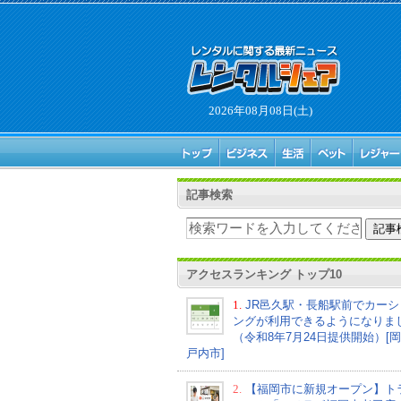
2026年08月08日(土)
記事検索
アクセスランキング トップ10
1.
JR邑久駅・長船駅前でカーシ
ングが利用できるようになりま
（令和8年7月24日提供開始）[
戸内市]
2.
【福岡市に新規オープン】ト