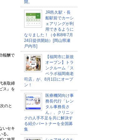
開。
JR邑久駅・長
船駅前でカーシ
ェアリングが利
用できるように
なりました！（令和8年7月
24日提供開始）[岡山県瀬
戸内市]
功報酬で
【福岡市に新規
オープン】トラ
ンクルーム「ス
ペラボ福岡南老
司店」が、8月1日にオープ
代表取締
ン！
ビス』を
医療機関向け事
務長代行「レン
、次のと
タル事務長さ
ん」、クリニッ
クの人手不足を共に解決す
る紹介パートナーを全国募
ないセキ
集
いる。
ずに放置
シェアサイクル