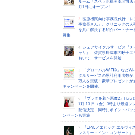
ルーム「スペラボ福岡南老司店
月1日にオープン！
3.
医療機関向け事務長代行「レ
事務長さん」、クリニックの人
を共に解決する紹介パートナー
募集
4.
シェアサイクルサービス『チ
ャリ』、佐賀県唐津市の呼子エ
おいて、サービスを開始
5.
「グローバルWiFi®」などWi-
タルサービスの累計利用者数が、2
万人を突破！豪華プレゼントが
キャンペーンを開催。
6.
『プラダを着た悪魔2』Hulu 
7⽉ 10 ⽇（金）0時より最速レ
配信決定︕同時にポイントバッ
ンペーンも実施
7.
『EPiC／エピック エルヴィ
レスリー・イン・コンサート』