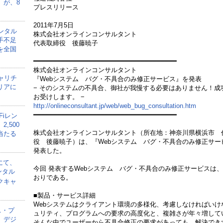
」が、8
プレスリリース
2011年7月5日
ンタル
株式会社オンラインコンサルタント
手不足
代表取締役 後藤暁子
を全国
━━━━━━━━━━━━━━━━━━━━━━━━━━━━━━━━━━━━
株式会社オンラインコンサルタント
ャリチ
『Webシステム バグ・不具合のみ修正サービス』を発表
リアに
− そのシステムの不具合、御社が我慢する必要はありません！成
お受けします。 −
http://onlineconsultant.jp/web/web_bug_consultation.htm
━━━━━━━━━━━━━━━━━━━━━━━━━━━━━━━━━━━━
Fiレン
,500
株式会社オンラインコンサルタント（所在地：神奈川県横浜市 
当たる
役 後藤暁子）は、『Webシステム バグ・不具合のみ修正サー
発表した。
にて、
今回 発表するWebシステム バグ・不具合のみ修正サービスは
ンタル
おりである。
クキャ
■製品・サービス詳細
Webシステムはクライアント環境の多様化、考慮しなければいけ
ス・プ
ュリティ、プログラムへの要求の高度化と、複雑さが年々増して
、デジ
そんな中でユーザーから不具合修正の要求があっても、解決でき