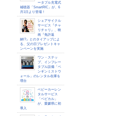
ータブル充電式
補聴器「SmartRIC」が、6
月1日より登場！
シェアサイクル
サービス『チャ
リチャリ』、映
画『免許返
納!?』とのタイアップによ
る、父の日プレゼントキャ
ンペーンを実施
ワン・ステッ
プ、インフレー
タブル設備「ペ
ンギンミストウ
ォール」のレンタル在庫を
増台
ベビーカーレン
タルサービス
「ベビカル」
が、愛媛県に初
導入