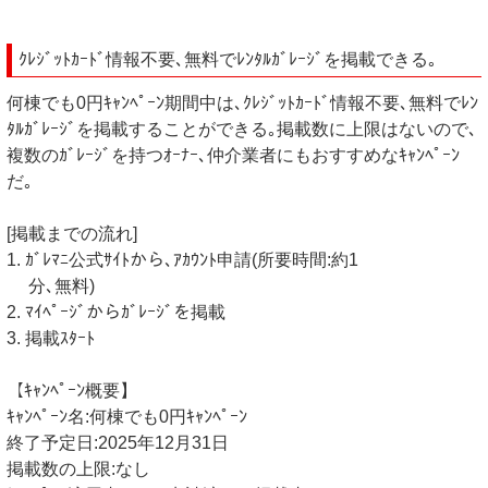
ｸﾚｼﾞｯﾄｶｰﾄﾞ情報不要､無料でﾚﾝﾀﾙｶﾞﾚｰｼﾞを掲載できる｡
何棟でも0円ｷｬﾝﾍﾟｰﾝ期間中は､ｸﾚｼﾞｯﾄｶｰﾄﾞ情報不要､無料でﾚﾝ
ﾀﾙｶﾞﾚｰｼﾞを掲載することができる｡掲載数に上限はないので､
複数のｶﾞﾚｰｼﾞを持つｵｰﾅｰ､仲介業者にもおすすめなｷｬﾝﾍﾟｰﾝ
だ｡
[掲載までの流れ]
1. ｶﾞﾚﾏﾆ公式ｻｲﾄから､ｱｶｳﾝﾄ申請(所要時間:約1
分､無料)
2. ﾏｲﾍﾟｰｼﾞからｶﾞﾚｰｼﾞを掲載
3. 掲載ｽﾀｰﾄ
【ｷｬﾝﾍﾟｰﾝ概要】
ｷｬﾝﾍﾟｰﾝ名:何棟でも0円ｷｬﾝﾍﾟｰﾝ
終了予定日:2025年12月31日
掲載数の上限:なし