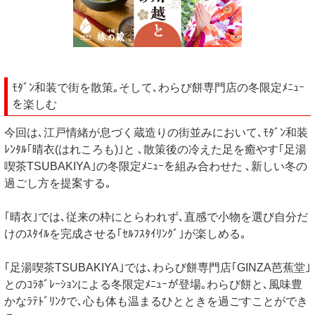
ﾓﾀﾞﾝ和装で街を散策｡そして､わらび餅専門店の冬限定ﾒﾆｭｰ
を楽しむ
今回は､江戸情緒が息づく蔵造りの街並みにおいて､ﾓﾀﾞﾝ和装
ﾚﾝﾀﾙ｢晴衣(はれころも)｣と ､散策後の冷えた足を癒やす｢足湯
喫茶TSUBAKIYA｣の冬限定ﾒﾆｭｰを組み合わせた ､新しい冬の
過ごし方を提案する｡
｢晴衣｣では､従来の枠にとらわれず､直感で小物を選び自分だ
けのｽﾀｲﾙを完成させる｢ｾﾙﾌｽﾀｲﾘﾝｸﾞ｣が楽しめる｡
｢足湯喫茶TSUBAKIYA｣では､わらび餅専門店｢GINZA芭蕉堂｣
とのｺﾗﾎﾞﾚｰｼｮﾝによる冬限定ﾒﾆｭｰが登場｡わらび餅と､風味豊
かなﾗﾃﾄﾞﾘﾝｸで､心も体も温まるひとときを過ごすことができ