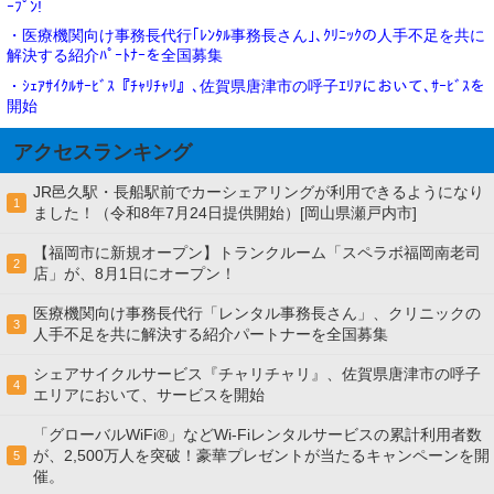
ｰﾌﾟﾝ!
・医療機関向け事務長代行｢ﾚﾝﾀﾙ事務長さん｣､ｸﾘﾆｯｸの人手不足を共に
解決する紹介ﾊﾟｰﾄﾅｰを全国募集
・ｼｪｱｻｲｸﾙｻｰﾋﾞｽ『ﾁｬﾘﾁｬﾘ』､佐賀県唐津市の呼子ｴﾘｱにおいて､ｻｰﾋﾞｽを
開始
アクセスランキング
JR邑久駅・長船駅前でカーシェアリングが利用できるようになり
1
ました！（令和8年7月24日提供開始）[岡山県瀬戸内市]
【福岡市に新規オープン】トランクルーム「スペラボ福岡南老司
2
店」が、8月1日にオープン！
医療機関向け事務長代行「レンタル事務長さん」、クリニックの
3
人手不足を共に解決する紹介パートナーを全国募集
シェアサイクルサービス『チャリチャリ』、佐賀県唐津市の呼子
4
エリアにおいて、サービスを開始
「グローバルWiFi®」などWi-Fiレンタルサービスの累計利用者数
が、2,500万人を突破！豪華プレゼントが当たるキャンペーンを開
5
催。