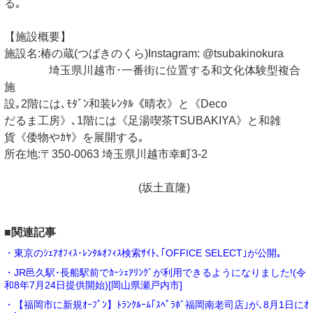
る｡
【施設概要】
施設名:椿の蔵(つばきのくら)Instagram: @tsubakinokura
埼玉県川越市･一番街に位置する和文化体験型複合
施
設｡2階には､ﾓﾀﾞﾝ和装ﾚﾝﾀﾙ《晴衣》と《Deco
だるま工房》､1階には《足湯喫茶TSUBAKIYA》と和雑
貨《倭物やｶﾔ》を展開する｡
所在地:〒350-0063 埼玉県川越市幸町3-2
(坂土直隆)
■関連記事
・東京のｼｪｱｵﾌｨｽ･ﾚﾝﾀﾙｵﾌｨｽ検索ｻｲﾄ､｢OFFICE SELECT｣が公開｡
・JR邑久駅･長船駅前でｶｰｼｪｱﾘﾝｸﾞが利用できるようになりました!(令
和8年7月24日提供開始)[岡山県瀬戸内市]
・【福岡市に新規ｵｰﾌﾟﾝ】ﾄﾗﾝｸﾙｰﾑ｢ｽﾍﾟﾗﾎﾞ福岡南老司店｣が､8月1日にｵ