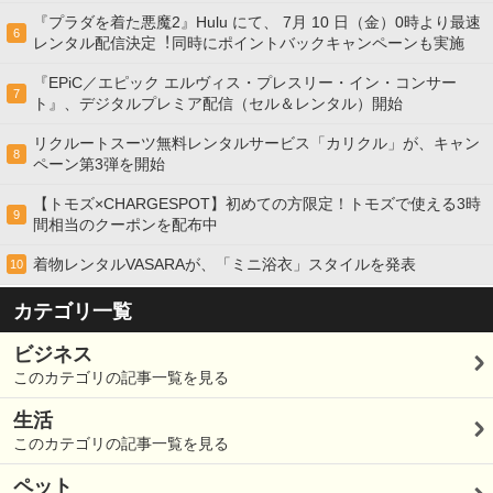
『プラダを着た悪魔2』Hulu にて、 7⽉ 10 ⽇（金）0時より最速
6
レンタル配信決定︕同時にポイントバックキャンペーンも実施
『EPiC／エピック エルヴィス・プレスリー・イン・コンサー
7
ト』、デジタルプレミア配信（セル＆レンタル）開始
リクルートスーツ無料レンタルサービス「カリクル」が、キャン
8
ペーン第3弾を開始
【トモズ×CHARGESPOT】初めての方限定！トモズで使える3時
9
間相当のクーポンを配布中
着物レンタルVASARAが、「ミニ浴衣」スタイルを発表
10
カテゴリ一覧
ビジネス
このカテゴリの記事一覧を見る
生活
このカテゴリの記事一覧を見る
ペット