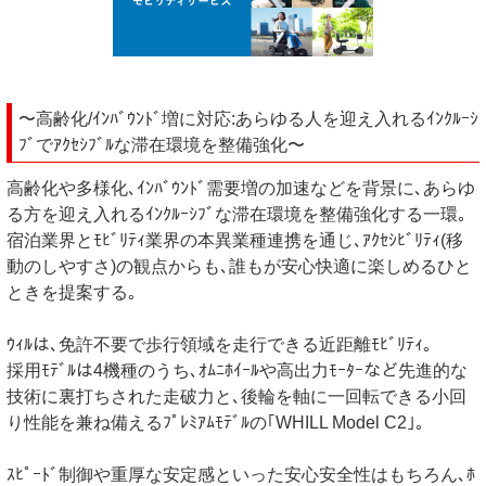
〜高齢化/ｲﾝﾊﾞｳﾝﾄﾞ増に対応:あらゆる人を迎え入れるｲﾝｸﾙｰｼ
ﾌﾞでｱｸｾｼﾌﾞﾙな滞在環境を整備強化〜
高齢化や多様化､ｲﾝﾊﾞｳﾝﾄﾞ需要増の加速などを背景に､あらゆ
る方を迎え入れるｲﾝｸﾙｰｼﾌﾞな滞在環境を整備強化する一環｡
宿泊業界とﾓﾋﾞﾘﾃｨ業界の本異業種連携を通じ､ｱｸｾｼﾋﾞﾘﾃｨ(移
動のしやすさ)の観点からも､誰もが安心快適に楽しめるひと
ときを提案する｡
ｳｨﾙは､免許不要で歩行領域を走行できる近距離ﾓﾋﾞﾘﾃｨ｡
採用ﾓﾃﾞﾙは4機種のうち､ｵﾑﾆﾎｲｰﾙや高出力ﾓｰﾀｰなど先進的な
技術に裏打ちされた走破力と､後輪を軸に一回転できる小回
り性能を兼ね備えるﾌﾟﾚﾐｱﾑﾓﾃﾞﾙの｢WHILL Model C2｣｡
ｽﾋﾟｰﾄﾞ制御や重厚な安定感といった安心安全性はもちろん､ﾎ