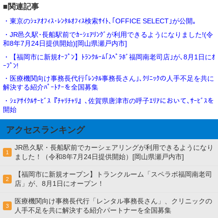
■関連記事
・東京のｼｪｱｵﾌｨｽ･ﾚﾝﾀﾙｵﾌｨｽ検索ｻｲﾄ､｢OFFICE SELECT｣が公開｡
・JR邑久駅･長船駅前でｶｰｼｪｱﾘﾝｸﾞが利用できるようになりました!(令
和8年7月24日提供開始)[岡山県瀬戸内市]
・【福岡市に新規ｵｰﾌﾟﾝ】ﾄﾗﾝｸﾙｰﾑ｢ｽﾍﾟﾗﾎﾞ福岡南老司店｣が､8月1日にｵ
ｰﾌﾟﾝ!
・医療機関向け事務長代行｢ﾚﾝﾀﾙ事務長さん｣､ｸﾘﾆｯｸの人手不足を共に
解決する紹介ﾊﾟｰﾄﾅｰを全国募集
・ｼｪｱｻｲｸﾙｻｰﾋﾞｽ『ﾁｬﾘﾁｬﾘ』､佐賀県唐津市の呼子ｴﾘｱにおいて､ｻｰﾋﾞｽを
開始
アクセスランキング
JR邑久駅・長船駅前でカーシェアリングが利用できるようになり
1
ました！（令和8年7月24日提供開始）[岡山県瀬戸内市]
【福岡市に新規オープン】トランクルーム「スペラボ福岡南老司
2
店」が、8月1日にオープン！
医療機関向け事務長代行「レンタル事務長さん」、クリニックの
3
人手不足を共に解決する紹介パートナーを全国募集