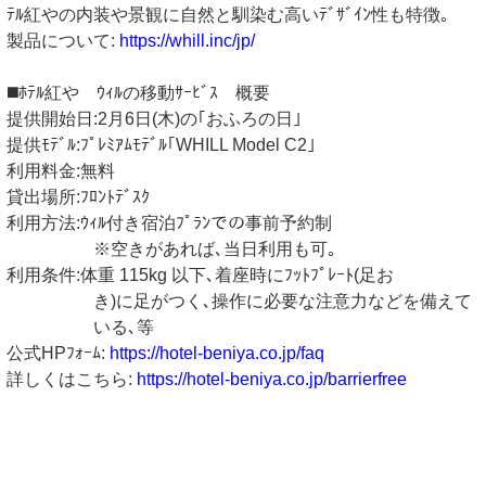
ﾃﾙ紅やの内装や景観に自然と馴染む高いﾃﾞｻﾞｲﾝ性も特徴｡
製品について:
https://whill.inc/jp/
◼️ﾎﾃﾙ紅や ｳｨﾙの移動ｻｰﾋﾞｽ 概要
提供開始日:2月6日(木)の｢おふろの日｣
提供ﾓﾃﾞﾙ:ﾌﾟﾚﾐｱﾑﾓﾃﾞﾙ｢WHILL Model C2｣
利用料金:無料
貸出場所:ﾌﾛﾝﾄﾃﾞｽｸ
利用方法:ｳｨﾙ付き宿泊ﾌﾟﾗﾝでの事前予約制
※空きがあれば､当日利用も可｡
利用条件:体重 115kg 以下､着座時にﾌｯﾄﾌﾟﾚｰﾄ(足お
き)に足がつく､操作に必要な注意力などを備えて
いる､等
公式HPﾌｫｰﾑ:
https://hotel-beniya.co.jp/faq
詳しくはこちら:
https://hotel-beniya.co.jp/barrierfree