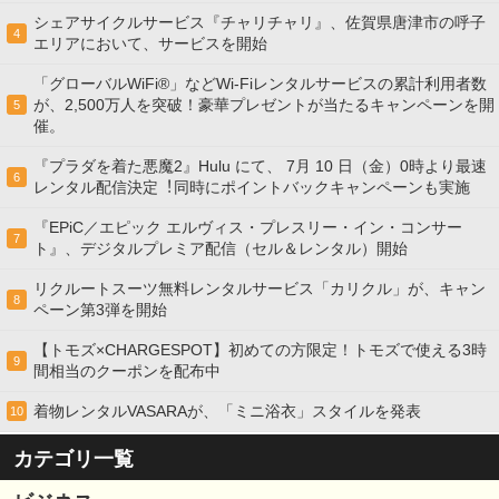
シェアサイクルサービス『チャリチャリ』、佐賀県唐津市の呼子
4
エリアにおいて、サービスを開始
「グローバルWiFi®」などWi-Fiレンタルサービスの累計利用者数
が、2,500万人を突破！豪華プレゼントが当たるキャンペーンを開
5
催。
『プラダを着た悪魔2』Hulu にて、 7⽉ 10 ⽇（金）0時より最速
6
レンタル配信決定︕同時にポイントバックキャンペーンも実施
『EPiC／エピック エルヴィス・プレスリー・イン・コンサー
7
ト』、デジタルプレミア配信（セル＆レンタル）開始
リクルートスーツ無料レンタルサービス「カリクル」が、キャン
8
ペーン第3弾を開始
【トモズ×CHARGESPOT】初めての方限定！トモズで使える3時
9
間相当のクーポンを配布中
着物レンタルVASARAが、「ミニ浴衣」スタイルを発表
10
カテゴリ一覧