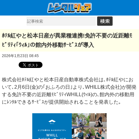
ﾎﾃﾙ紅やと松本日産が異業種連携!免許不要の近距離ﾓ
ﾋﾞﾘﾃｨ｢ｳｨﾙ｣の館内外移動ｻｰﾋﾞｽが導入
2026年1月23日 08:45
株式会社ﾎﾃﾙ紅やと松本日産自動車株式会社は､ﾎﾃﾙ紅やにお
いて､2月6日(金)の｢おふろの日｣より､WHILL株式会社)が開発
する免許不要の近距離ﾓﾋﾞﾘﾃｨWHILL(ｳｨﾙ)の､館内外の移動用
にﾚﾝﾀﾙできるｻｰﾋﾞｽが提供開始されることを発表した｡