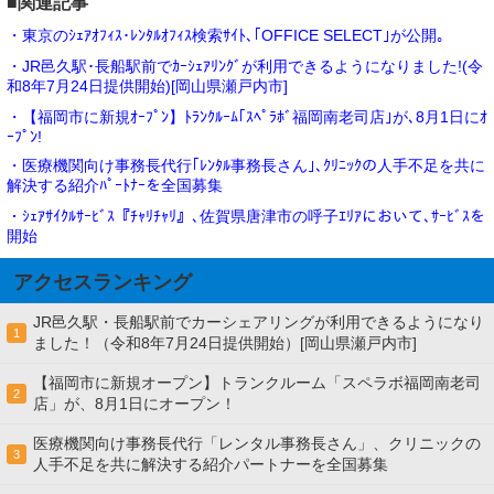
■関連記事
・東京のｼｪｱｵﾌｨｽ･ﾚﾝﾀﾙｵﾌｨｽ検索ｻｲﾄ､｢OFFICE SELECT｣が公開｡
・JR邑久駅･長船駅前でｶｰｼｪｱﾘﾝｸﾞが利用できるようになりました!(令
和8年7月24日提供開始)[岡山県瀬戸内市]
・【福岡市に新規ｵｰﾌﾟﾝ】ﾄﾗﾝｸﾙｰﾑ｢ｽﾍﾟﾗﾎﾞ福岡南老司店｣が､8月1日にｵ
ｰﾌﾟﾝ!
・医療機関向け事務長代行｢ﾚﾝﾀﾙ事務長さん｣､ｸﾘﾆｯｸの人手不足を共に
解決する紹介ﾊﾟｰﾄﾅｰを全国募集
・ｼｪｱｻｲｸﾙｻｰﾋﾞｽ『ﾁｬﾘﾁｬﾘ』､佐賀県唐津市の呼子ｴﾘｱにおいて､ｻｰﾋﾞｽを
開始
アクセスランキング
JR邑久駅・長船駅前でカーシェアリングが利用できるようになり
1
ました！（令和8年7月24日提供開始）[岡山県瀬戸内市]
【福岡市に新規オープン】トランクルーム「スペラボ福岡南老司
2
店」が、8月1日にオープン！
医療機関向け事務長代行「レンタル事務長さん」、クリニックの
3
人手不足を共に解決する紹介パートナーを全国募集