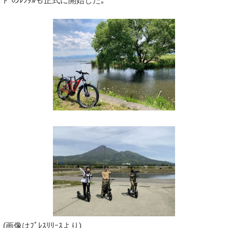
ﾄﾞのﾚﾝﾀﾙも正式に開始した｡
(画像はﾌﾟﾚｽﾘﾘｰｽより)