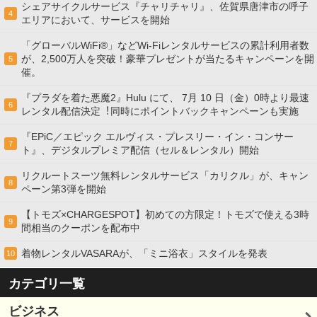
シェアサイクルサービス『チャリチャリ』、佐賀県唐津市の呼子
4
エリアにおいて、サービスを開始
「グローバルWiFi®」などWi-Fiレンタルサービスの累計利用者数
が、2,500万人を突破！豪華プレゼントが当たるキャンペーンを開
5
催。
『プラダを着た悪魔2』Hulu にて、 7⽉ 10 ⽇（金）0時より最速
6
レンタル配信決定︕同時にポイントバックキャンペーンも実施
『EPiC／エピック エルヴィス・プレスリー・イン・コンサー
7
ト』、デジタルプレミア配信（セル＆レンタル）開始
リクルートスーツ無料レンタルサービス「カリクル」が、キャン
8
ペーン第3弾を開始
【トモズ×CHARGESPOT】初めての方限定！トモズで使える3時
9
間相当のクーポンを配布中
着物レンタルVASARAが、「ミニ浴衣」スタイルを発表
10
カテゴリ一覧
ビジネス