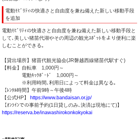
電動ﾓﾋﾞﾘﾃｨの快適さと自由度を兼ね備えた新しい移動手段
を追加
電動ﾓﾋﾞﾘﾃｨの快適さと自由度を兼ね備えた新しい移動手段と
して､美しい猪苗代湖やその周辺の観光ｽﾎﾟｯﾄをより便利に楽
しむことができる｡
【貸出場所】猪苗代観光協会(JR磐越西線猪苗代駅すぐ)
【料金】自転車 1,000円～
電動ｷｯｸﾎﾞｰﾄﾞ 1,000円～
※利用時間､利用日によって料金は異なる｡
【ﾚﾝﾀﾙ時間】午前9時～午後4時
【公式HP】
https://www.bandaisan.or.jp/
【ｵﾝﾗｲﾝでの事前予約(1日貸しのみ､決済は現地にて)】
https://reserva.be/inawashirokonkokyokai