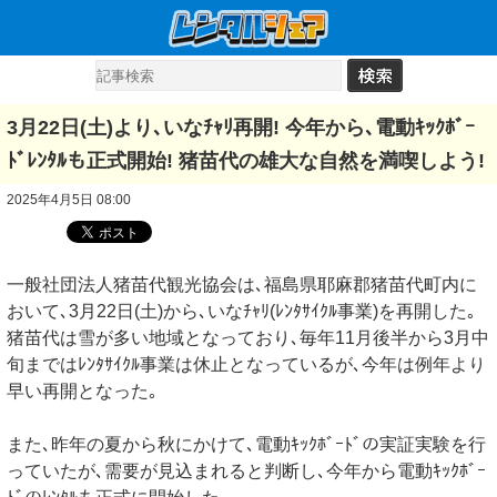
3月22日(土)より､いなﾁｬﾘ再開! 今年から､電動ｷｯｸﾎﾞｰ
ﾄﾞﾚﾝﾀﾙも正式開始! 猪苗代の雄大な自然を満喫しよう!
2025年4月5日 08:00
一般社団法人猪苗代観光協会は､福島県耶麻郡猪苗代町内に
おいて､3月22日(土)から､いなﾁｬﾘ(ﾚﾝﾀｻｲｸﾙ事業)を再開した｡
猪苗代は雪が多い地域となっており､毎年11月後半から3月中
旬まではﾚﾝﾀｻｲｸﾙ事業は休止となっているが､今年は例年より
早い再開となった｡
また､昨年の夏から秋にかけて､電動ｷｯｸﾎﾞｰﾄﾞの実証実験を行
っていたが､需要が見込まれると判断し､今年から電動ｷｯｸﾎﾞｰ