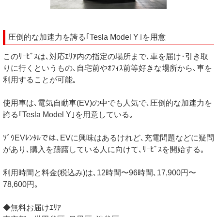
圧倒的な加速力を誇る｢Tesla Model Y｣を用意
このｻｰﾋﾞｽは､対応ｴﾘｱ内の指定の場所まで､車を届け･引き取
りに行くというもの､自宅前やｵﾌｨｽ前等好きな場所から､車を
利用することが可能｡
使用車は､電気自動車(EV)の中でも人気で､圧倒的な加速力を
誇る｢Tesla Model Y｣を用意している｡
ｿﾞｳEVﾚﾝﾀﾙでは､EVに興味はあるけれど､充電問題などに疑問
があり､購入を躊躇している人に向けて､ｻｰﾋﾞｽを開始する｡
利用時間と料金(税込み)は､12時間〜96時間､17,900円〜
78,600円｡
◆無料お届けｴﾘｱ