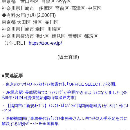
東京都 世田谷区･目黒区･渋谷区
神奈川県川崎市 多摩区･宮前区･高津区･中原区
◆有料お届けｴﾘｱ(2,000円)
東京都 大田区･港区･品川区
神奈川県川崎市 幸区･川崎区
神奈川県横浜市 港北区･鶴見区･青葉区･都筑区
【ｻｲﾄURL】
https://zou-ev.jp/
(坂土直隆)
■関連記事
・東京のｼｪｱｵﾌｨｽ･ﾚﾝﾀﾙｵﾌｨｽ検索ｻｲﾄ､｢OFFICE SELECT｣が公開｡
・JR邑久駅･長船駅前でｶｰｼｪｱﾘﾝｸﾞが利用できるようになりました!(令
和8年7月24日提供開始)[岡山県瀬戸内市]
・【福岡市に新規ｵｰﾌﾟﾝ】ﾄﾗﾝｸﾙｰﾑ｢ｽﾍﾟﾗﾎﾞ福岡南老司店｣が､8月1日にｵ
ｰﾌﾟﾝ!
・医療機関向け事務長代行｢ﾚﾝﾀﾙ事務長さん｣､ｸﾘﾆｯｸの人手不足を共に
解決する紹介ﾊﾟｰﾄﾅｰを全国募集