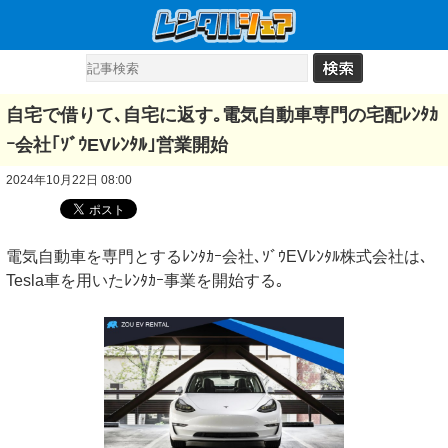
自宅で借りて､自宅に返す｡電気自動車専門の宅配ﾚﾝﾀｶ
ｰ会社｢ｿﾞｳEVﾚﾝﾀﾙ｣営業開始
2024年10月22日 08:00
電気自動車を専門とするﾚﾝﾀｶｰ会社､ｿﾞｳEVﾚﾝﾀﾙ株式会社は､
Tesla車を用いたﾚﾝﾀｶｰ事業を開始する｡