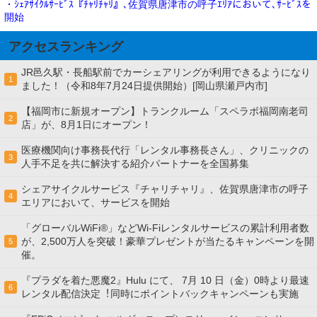
・ｼｪｱｻｲｸﾙｻｰﾋﾞｽ『ﾁｬﾘﾁｬﾘ』､佐賀県唐津市の呼子ｴﾘｱにおいて､ｻｰﾋﾞｽを
開始
アクセスランキング
JR邑久駅・長船駅前でカーシェアリングが利用できるようになり
1
ました！（令和8年7月24日提供開始）[岡山県瀬戸内市]
【福岡市に新規オープン】トランクルーム「スペラボ福岡南老司
2
店」が、8月1日にオープン！
医療機関向け事務長代行「レンタル事務長さん」、クリニックの
3
人手不足を共に解決する紹介パートナーを全国募集
シェアサイクルサービス『チャリチャリ』、佐賀県唐津市の呼子
4
エリアにおいて、サービスを開始
「グローバルWiFi®」などWi-Fiレンタルサービスの累計利用者数
が、2,500万人を突破！豪華プレゼントが当たるキャンペーンを開
5
催。
『プラダを着た悪魔2』Hulu にて、 7⽉ 10 ⽇（金）0時より最速
6
レンタル配信決定︕同時にポイントバックキャンペーンも実施