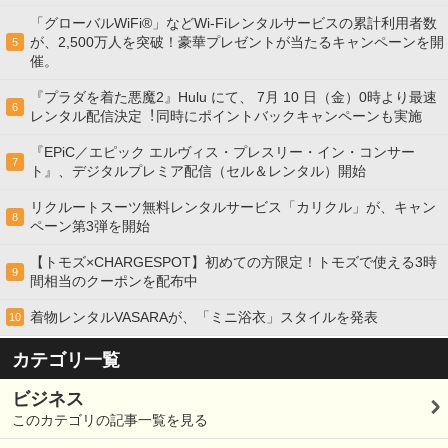
「グローバルWiFi®」などWi-Fiレンタルサービスの累計利用者数
が、2,500万人を突破！豪華プレゼントが当たるキャンペーンを開
5
催。
『プラダを着た悪魔2』Hulu にて、 7⽉ 10 ⽇（金）0時より最速
6
レンタル配信決定︕同時にポイントバックキャンペーンも実施
『EPiC／エピック エルヴィス・プレスリー・イン・コンサー
7
ト』、デジタルプレミア配信（セル＆レンタル）開始
リクルートスーツ無料レンタルサービス「カリクル」が、キャン
8
ペーン第3弾を開始
【トモズ×CHARGESPOT】初めての方限定！トモズで使える3時
9
間相当のクーポンを配布中
着物レンタルVASARAが、「ミニ浴衣」スタイルを発表
10
カテゴリ一覧
ビジネス
このカテゴリの記事一覧を見る