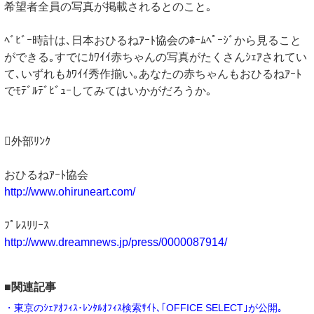
希望者全員の写真が掲載されるとのこと｡
ﾍﾞﾋﾞｰ時計は､日本おひるねｱｰﾄ協会のﾎｰﾑﾍﾟｰｼﾞから見ること
ができる｡すでにｶﾜｲｲ赤ちゃんの写真がたくさんｼｪｱされてい
て､いずれもｶﾜｲｲ秀作揃い｡あなたの赤ちゃんもおひるねｱｰﾄ
でﾓﾃﾞﾙﾃﾞﾋﾞｭｰしてみてはいかがだろうか｡
外部ﾘﾝｸ
おひるねｱｰﾄ協会
http://www.ohiruneart.com/
ﾌﾟﾚｽﾘﾘｰｽ
http://www.dreamnews.jp/press/0000087914/
■関連記事
・東京のｼｪｱｵﾌｨｽ･ﾚﾝﾀﾙｵﾌｨｽ検索ｻｲﾄ､｢OFFICE SELECT｣が公開｡