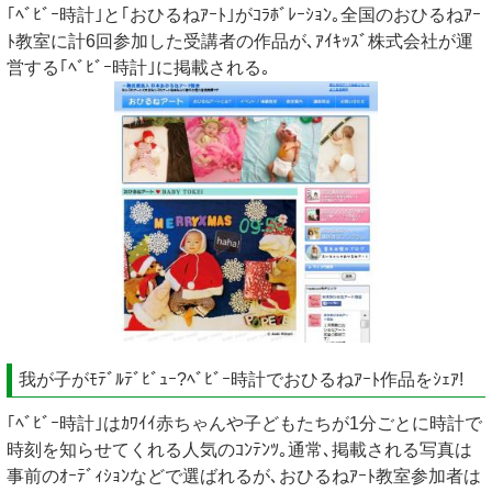
｢ﾍﾞﾋﾞｰ時計｣と｢おひるねｱｰﾄ｣がｺﾗﾎﾞﾚｰｼｮﾝ｡全国のおひるねｱｰ
ﾄ教室に計6回参加した受講者の作品が､ｱｲｷｯｽﾞ株式会社が運
営する｢ﾍﾞﾋﾞｰ時計｣に掲載される｡
我が子がﾓﾃﾞﾙﾃﾞﾋﾞｭｰ?ﾍﾞﾋﾞｰ時計でおひるねｱｰﾄ作品をｼｪｱ!
｢ﾍﾞﾋﾞｰ時計｣はｶﾜｲｲ赤ちゃんや子どもたちが1分ごとに時計で
時刻を知らせてくれる人気のｺﾝﾃﾝﾂ｡通常､掲載される写真は
事前のｵｰﾃﾞｨｼｮﾝなどで選ばれるが､おひるねｱｰﾄ教室参加者は