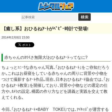
【癒し系】おひるねｱｰﾄがﾍﾞﾋﾞｰ時計で登場!
2014年2月8日 15:00
赤ちゃんのｶﾜｲさ無限大!おひるねｱｰﾄってなに?
ちょっとﾕﾆｰｸな赤ちゃん写真､｢おひるねｱｰﾄ｣をご存知だろう
か｡これはお昼寝をしている赤ちゃんの周りに背景や小物を
つけて撮影するｱｰﾄ作品｡現在､日本おひるねｱｰﾄ協会では､｢お
ひるねｱｰﾄ教室｣を開催しており､背景や小物などの選定の仕
方や､ｶﾒﾗの設定､構図の作り方などを講義と実践を交えて教
えてくれる｡
今回､｢おひるねｱｰﾄ×BABY TOKEI｣では､ｱｲｷｯｽﾞが運営する