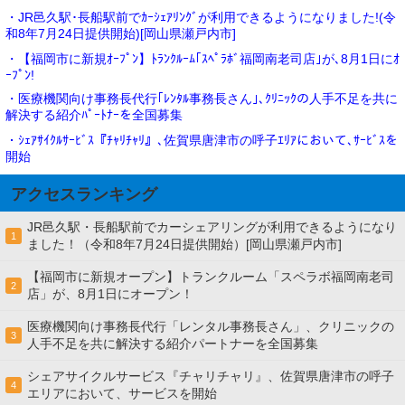
・JR邑久駅･長船駅前でｶｰｼｪｱﾘﾝｸﾞが利用できるようになりました!(令
和8年7月24日提供開始)[岡山県瀬戸内市]
・【福岡市に新規ｵｰﾌﾟﾝ】ﾄﾗﾝｸﾙｰﾑ｢ｽﾍﾟﾗﾎﾞ福岡南老司店｣が､8月1日にｵ
ｰﾌﾟﾝ!
・医療機関向け事務長代行｢ﾚﾝﾀﾙ事務長さん｣､ｸﾘﾆｯｸの人手不足を共に
解決する紹介ﾊﾟｰﾄﾅｰを全国募集
・ｼｪｱｻｲｸﾙｻｰﾋﾞｽ『ﾁｬﾘﾁｬﾘ』､佐賀県唐津市の呼子ｴﾘｱにおいて､ｻｰﾋﾞｽを
開始
アクセスランキング
JR邑久駅・長船駅前でカーシェアリングが利用できるようになり
1
ました！（令和8年7月24日提供開始）[岡山県瀬戸内市]
【福岡市に新規オープン】トランクルーム「スペラボ福岡南老司
2
店」が、8月1日にオープン！
医療機関向け事務長代行「レンタル事務長さん」、クリニックの
3
人手不足を共に解決する紹介パートナーを全国募集
シェアサイクルサービス『チャリチャリ』、佐賀県唐津市の呼子
4
エリアにおいて、サービスを開始