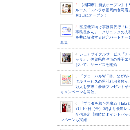
2.
【福岡市に新規オープン】ト
ルーム「スペラボ福岡南老司店
月1日にオープン！
3.
医療機関向け事務長代行「レ
事務長さん」、クリニックの人
を共に解決する紹介パートナー
募集
4.
シェアサイクルサービス『チ
ャリ』、佐賀県唐津市の呼子エ
おいて、サービスを開始
5.
「グローバルWiFi®」などWi-
タルサービスの累計利用者数が、2
万人を突破！豪華プレゼントが
キャンペーンを開催。
6.
『プラダを着た悪魔2』Hulu 
7⽉ 10 ⽇（金）0時より最速レ
配信決定︕同時にポイントバッ
ンペーンも実施