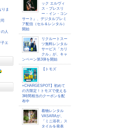
ック エルヴィ
ス・プレスリ
なりま
ー・イン・コン
サート』、デジタルプレミ
老司
ア配信（セル＆レンタル）
開始
クの人
リクルートスー
呼子エ
ツ無料レンタル
サービス「カリ
クル」が、キャ
ンペーン第3弾を開始
【トモズ
×CHARGESPOT】初めて
の方限定！トモズで使える
3時間相当のクーポンを配
布中
着物レンタル
VASARAが、
「ミニ浴衣」ス
タイルを発表