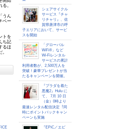
を開始
れる。
シェアサイクル
サービス『チャ
「うん
リチャリ』、佐
チベー
賀県唐津市の呼
子エリアにおいて、サービ
スを開始
ントを
んち記
「グローバル
するほ
WiFi®」など
だ。
Wi-Fiレンタル
サービスの累計
利用者数が、2,500万人を
突破！豪華プレゼントが当
たるキャンペーンを開催。
『プラダを着た
悪魔2』Hulu に
て、 7⽉ 10 ⽇
（金）0時より
最速レンタル配信決定︕同
時にポイントバックキャン
ペーンも実施
ICE
『EPiC／エピ