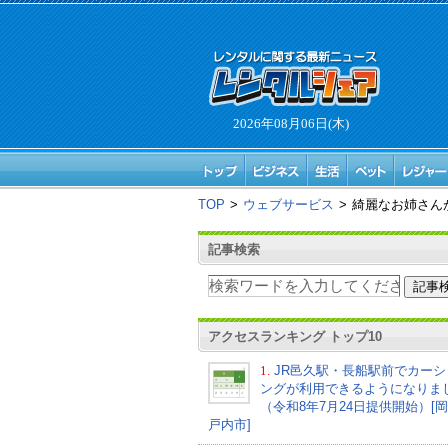
2026年08月06日(木)
TOP
>
ウェブサービス
>
綺麗なお姉さん
記事検索
アクセスランキング トップ10
1.
JR邑久駅・長船駅前でカーシ
ングが利用できるようになりま
（令和8年7月24日提供開始）[
戸内市]