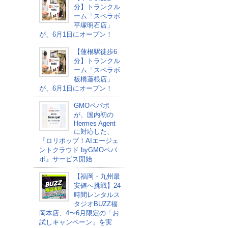
分】トランクル
ーム「スペラボ
平塚明石店」
が、6月1日にオープン！
【蓮根駅徒歩6
分】トランクル
ーム「スペラボ
板橋蓮根店」
が、6月1日にオープン！
GMOペパボ
が、国内初の
Hermes Agent
に対応した、
『ロリポップ！AIエージェ
ントクラウド byGMOペパ
ボ』サービス開始
【福岡・九州最
安値へ挑戦】24
時間レンタルス
タジオBUZZ福
岡本店、4〜6月限定の「お
試しキャンペーン」を実