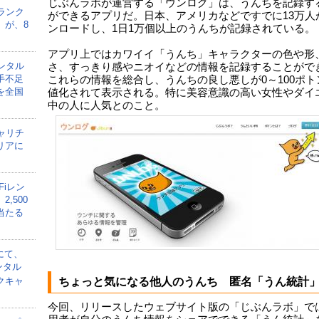
じぶんラボが運営する「ウンログ」は、うんちを記録す
ランク
ができるアプリだ。日本、アメリカなどですでに13万人
」が、8
ンロードし、1日1万個以上のうんちが記録されている。
アプリ上ではカワイイ「うんち」キャラクターの色や形
ンタル
さ、すっきり感やニオイなどの情報を記録することがで
手不足
これらの情報を総合し、うんちの良し悪しが0～100ポト
を全国
値化されて表示される。特に美容意識の高い女性やダイ
中の人に人気とのこと。
ャリチ
リアに
Fiレン
,500
当たる
にて、
ンタル
クキャ
ちょっと気になる他人のうんち 匿名「うん統計
今回、リリースしたウェブサイト版の「じぶんラボ」で