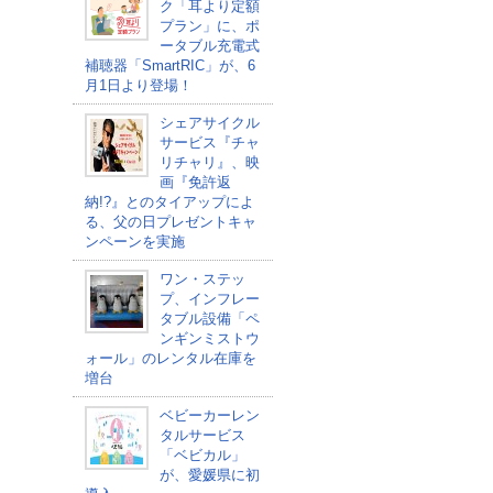
ク「耳より定額
プラン」に、ポ
ータブル充電式
補聴器「SmartRIC」が、6
月1日より登場！
シェアサイクル
サービス『チャ
リチャリ』、映
画『免許返
納!?』とのタイアップによ
る、父の日プレゼントキャ
ンペーンを実施
ワン・ステッ
プ、インフレー
タブル設備「ペ
ンギンミストウ
ォール」のレンタル在庫を
増台
ベビーカーレン
タルサービス
「ベビカル」
が、愛媛県に初