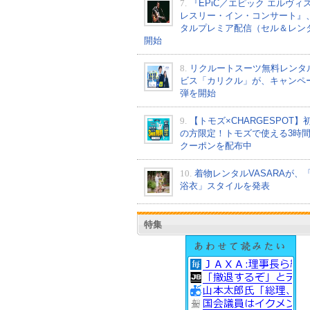
7.
『EPiC／エピック エルヴィ
レスリー・イン・コンサート』
タルプレミア配信（セル＆レン
開始
8.
リクルートスーツ無料レンタ
ビス「カリクル」が、キャンペ
弾を開始
9.
【トモズ×CHARGESPOT】
の方限定！トモズで使える3時
クーポンを配布中
10.
着物レンタルVASARAが、
浴衣」スタイルを発表
特集