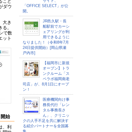
サイト、
ること
「OFFICE SELECT」が公
がダウ
開。
JR邑久駅・長
、大き
船駅前でカーシ
きる。
ェアリングが利
ンで数
用できるように
エット
なりました！（令和8年7月
24日提供開始）[岡山県瀬
戸内市]
【福岡市に新規
オープン】トラ
ンクルーム「ス
ペラボ福岡南老
司店」が、8月1日にオープ
ン！
医療機関向け事
務長代行「レン
タル事務長さ
ん」、クリニッ
」開始
クの人手不足を共に解決す
る紹介パートナーを全国募
は、利
集