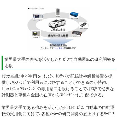
業界最大手の強みを活かしたｻｰﾋﾞｽで自動運転の研究開発を
応援
ｵﾘｯｸｽ自動車が車両を､ｵﾘｯｸｽ･ﾚﾝﾃｯｸが記録計や解析装置を提
供し､ﾜﾝｽﾄｯﾌﾟで利用者にﾚﾝﾀﾙすることができるのが特徴｡
｢Test Car ｿﾘｭｰｼｮﾝ｣の専用窓口を設けることで､試験で必要な
計測器と車種を全国の在庫からｽﾋﾟｰﾃﾞｨｰに手配できる｡
業界最大手である強みを活かしたﾚﾝﾀﾙｻｰﾋﾞｽ｡自動車の自動運
転の実用化に向けて､各種ﾒｰｶｰの研究開発の底上げするｻｰﾋﾞｽ