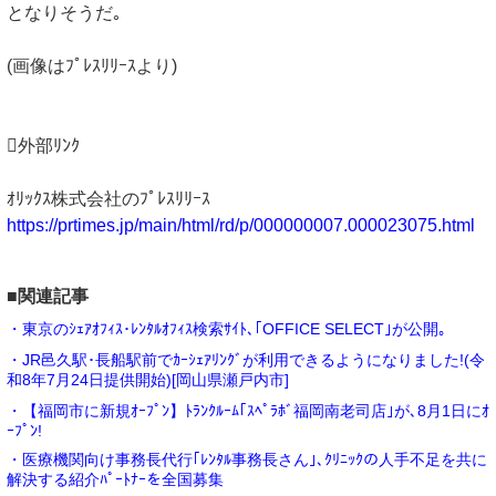
となりそうだ｡
(画像はﾌﾟﾚｽﾘﾘｰｽより)
外部ﾘﾝｸ
ｵﾘｯｸｽ株式会社のﾌﾟﾚｽﾘﾘｰｽ
https://prtimes.jp/main/html/rd/p/000000007.000023075.html
■関連記事
・東京のｼｪｱｵﾌｨｽ･ﾚﾝﾀﾙｵﾌｨｽ検索ｻｲﾄ､｢OFFICE SELECT｣が公開｡
・JR邑久駅･長船駅前でｶｰｼｪｱﾘﾝｸﾞが利用できるようになりました!(令
和8年7月24日提供開始)[岡山県瀬戸内市]
・【福岡市に新規ｵｰﾌﾟﾝ】ﾄﾗﾝｸﾙｰﾑ｢ｽﾍﾟﾗﾎﾞ福岡南老司店｣が､8月1日にｵ
ｰﾌﾟﾝ!
・医療機関向け事務長代行｢ﾚﾝﾀﾙ事務長さん｣､ｸﾘﾆｯｸの人手不足を共に
解決する紹介ﾊﾟｰﾄﾅｰを全国募集