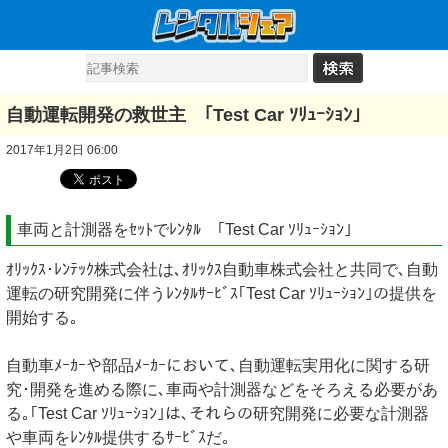
自動運転開発の救世主 ｢Test Car ｿﾘｭｰｼｮﾝ｣
2017年1月2日 06:00
車両と計測器をｾｯﾄでﾚﾝﾀﾙ ｢Test Car ｿﾘｭｰｼｮﾝ｣
ｵﾘｯｸｽ･ﾚﾝﾃｯｸ株式会社は､ｵﾘｯｸｽ自動車株式会社と共同で､自動
運転の研究開発に伴うﾚﾝﾀﾙｻｰﾋﾞｽ｢Test Car ｿﾘｭｰｼｮﾝ｣の提供を
開始する｡
自動車ﾒｰｶｰや部品ﾒｰｶｰにおいて､自動運転実用化に関する研
究･開発を進める際に､車両や計測器などをそろえる必要があ
る｡｢Test Car ｿﾘｭｰｼｮﾝ｣は､それらの研究開発に必要な計測器
や車両をﾚﾝﾀﾙ提供するｻｰﾋﾞｽだ｡