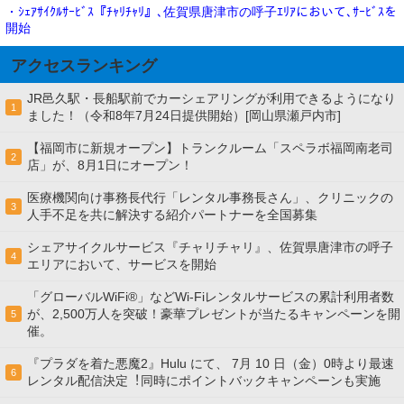
・ｼｪｱｻｲｸﾙｻｰﾋﾞｽ『ﾁｬﾘﾁｬﾘ』､佐賀県唐津市の呼子ｴﾘｱにおいて､ｻｰﾋﾞｽを
開始
アクセスランキング
JR邑久駅・長船駅前でカーシェアリングが利用できるようになり
1
ました！（令和8年7月24日提供開始）[岡山県瀬戸内市]
【福岡市に新規オープン】トランクルーム「スペラボ福岡南老司
2
店」が、8月1日にオープン！
医療機関向け事務長代行「レンタル事務長さん」、クリニックの
3
人手不足を共に解決する紹介パートナーを全国募集
シェアサイクルサービス『チャリチャリ』、佐賀県唐津市の呼子
4
エリアにおいて、サービスを開始
「グローバルWiFi®」などWi-Fiレンタルサービスの累計利用者数
が、2,500万人を突破！豪華プレゼントが当たるキャンペーンを開
5
催。
『プラダを着た悪魔2』Hulu にて、 7⽉ 10 ⽇（金）0時より最速
6
レンタル配信決定︕同時にポイントバックキャンペーンも実施