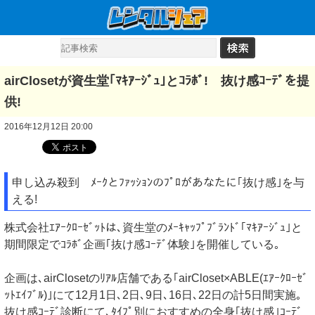
airClosetが資生堂｢ﾏｷｱｰｼﾞｭ｣とｺﾗﾎﾞ! 抜け感ｺｰﾃﾞを提
供!
2016年12月12日 20:00
申し込み殺到 ﾒｰｸとﾌｧｯｼｮﾝのﾌﾟﾛがあなたに｢抜け感｣を与
える!
株式会社ｴｱｰｸﾛｰｾﾞｯﾄは､資生堂のﾒｰｷｬｯﾌﾟﾌﾞﾗﾝﾄﾞ｢ﾏｷｱｰｼﾞｭ｣と
期間限定でｺﾗﾎﾞ企画｢抜け感ｺｰﾃﾞ体験｣を開催している｡
企画は､airClosetのﾘｱﾙ店舗である｢airCloset×ABLE(ｴｱｰｸﾛｰｾﾞ
ｯﾄｴｲﾌﾞﾙ)｣にて12月1日､2日､9日､16日､22日の計5日間実施｡
抜け感ｺｰﾃﾞ診断にて､ﾀｲﾌﾟ別におすすめの全身｢抜け感｣ｺｰﾃﾞ