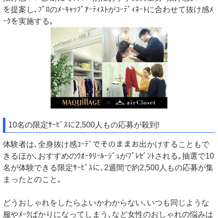
を提案し､ﾌﾟﾛのﾒｰｷｬｯﾌﾟｱｰﾃｨｽﾄがｺｰﾃﾞｨﾈｰﾄに合わせて抜け感ﾒ
ｰｸを実施する｡
10名の限定ｻｰﾋﾞｽに2,500人もの応募が殺到!
体験者は､全身抜け感ｺｰﾃﾞでそのままお出かけすることもで
きるほか､おすすめのｳｵｰﾀﾘｰﾙｰｼﾞｭがﾌﾟﾚｾﾞﾝﾄされる｡抽選で10
名が体験できる限定ｻｰﾋﾞｽに､2週間で約2,500人もの応募が集
まったとのこと｡
どうおしゃれをしたらよいかわからない､いつも同じような
服やﾒｰｸばかりになってしまう､など女性のおしゃれの悩みは