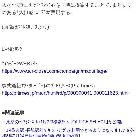
人それぞれ｡ﾒｰｸとﾌｧｯｼｮﾝを同時に提案することで､まとまり
のある｢抜け感｣ｺｰﾃﾞが実現する｡
(画像はﾌﾟﾚｽﾘﾘｰｽより)
外部ﾘﾝｸ
ｷｬﾝﾍﾟｰﾝWEBｻｲﾄ
https://www.air-closet.com/campaign/maquillage/
株式会社ｴｱｰｸﾛｰｾﾞｯﾄのﾌﾟﾚｽﾘﾘｰｽ(PR Times)
http://prtimes.jp/main/html/rd/p/000000041.000011623.html
■関連記事
・東京のｼｪｱｵﾌｨｽ･ﾚﾝﾀﾙｵﾌｨｽ検索ｻｲﾄ､｢OFFICE SELECT｣が公開｡
・JR邑久駅･長船駅前でｶｰｼｪｱﾘﾝｸﾞが利用できるようになりました!(令
和8年7月24日提供開始)[岡山県瀬戸内市]