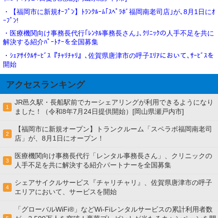
・【福岡市に新規ｵｰﾌﾟﾝ】ﾄﾗﾝｸﾙｰﾑ｢ｽﾍﾟﾗﾎﾞ福岡南老司店｣が､8月1日にｵ
ｰﾌﾟﾝ!
・医療機関向け事務長代行｢ﾚﾝﾀﾙ事務長さん｣､ｸﾘﾆｯｸの人手不足を共に
解決する紹介ﾊﾟｰﾄﾅｰを全国募集
・ｼｪｱｻｲｸﾙｻｰﾋﾞｽ『ﾁｬﾘﾁｬﾘ』､佐賀県唐津市の呼子ｴﾘｱにおいて､ｻｰﾋﾞｽを
開始
アクセスランキング
JR邑久駅・長船駅前でカーシェアリングが利用できるようになり
1
ました！（令和8年7月24日提供開始）[岡山県瀬戸内市]
【福岡市に新規オープン】トランクルーム「スペラボ福岡南老司
2
店」が、8月1日にオープン！
医療機関向け事務長代行「レンタル事務長さん」、クリニックの
3
人手不足を共に解決する紹介パートナーを全国募集
シェアサイクルサービス『チャリチャリ』、佐賀県唐津市の呼子
4
エリアにおいて、サービスを開始
「グローバルWiFi®」などWi-Fiレンタルサービスの累計利用者数