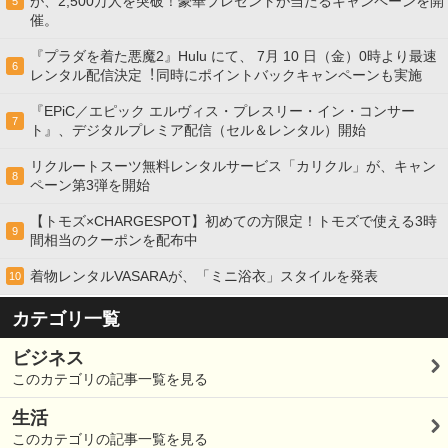
が、2,500万人を突破！豪華プレゼントが当たるキャンペーンを開
5
催。
『プラダを着た悪魔2』Hulu にて、 7⽉ 10 ⽇（金）0時より最速
6
レンタル配信決定︕同時にポイントバックキャンペーンも実施
『EPiC／エピック エルヴィス・プレスリー・イン・コンサー
7
ト』、デジタルプレミア配信（セル＆レンタル）開始
リクルートスーツ無料レンタルサービス「カリクル」が、キャン
8
ペーン第3弾を開始
【トモズ×CHARGESPOT】初めての方限定！トモズで使える3時
9
間相当のクーポンを配布中
着物レンタルVASARAが、「ミニ浴衣」スタイルを発表
10
カテゴリ一覧
ビジネス
このカテゴリの記事一覧を見る
生活
このカテゴリの記事一覧を見る