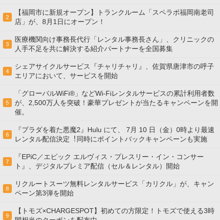
【福岡市に新規オープン】トランクルーム「スペラボ福岡南老司
2
店」が、8月1日にオープン！
医療機関向け事務長代行「レンタル事務長さん」、クリニックの
3
人手不足を共に解決する紹介パートナーを全国募集
シェアサイクルサービス『チャリチャリ』、佐賀県唐津市の呼子
4
エリアにおいて、サービスを開始
「グローバルWiFi®」などWi-Fiレンタルサービスの累計利用者数
が、2,500万人を突破！豪華プレゼントが当たるキャンペーンを開
5
催。
『プラダを着た悪魔2』Hulu にて、 7⽉ 10 ⽇（金）0時より最速
6
レンタル配信決定︕同時にポイントバックキャンペーンも実施
『EPiC／エピック エルヴィス・プレスリー・イン・コンサー
7
ト』、デジタルプレミア配信（セル＆レンタル）開始
リクルートスーツ無料レンタルサービス「カリクル」が、キャン
8
ペーン第3弾を開始
【トモズ×CHARGESPOT】初めての方限定！トモズで使える3時
9
間相当のクーポンを配布中