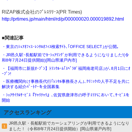
RIZAP株式会社のﾌﾟﾚｽﾘﾘｰｽ(PR Times)
http://prtimes.jp/main/html/rd/p/000000020.000019892.html
■関連記事
・東京のｼｪｱｵﾌｨｽ･ﾚﾝﾀﾙｵﾌｨｽ検索ｻｲﾄ､｢OFFICE SELECT｣が公開｡
・JR邑久駅･長船駅前でｶｰｼｪｱﾘﾝｸﾞが利用できるようになりました!(令
和8年7月24日提供開始)[岡山県瀬戸内市]
・【福岡市に新規ｵｰﾌﾟﾝ】ﾄﾗﾝｸﾙｰﾑ｢ｽﾍﾟﾗﾎﾞ福岡南老司店｣が､8月1日にｵ
ｰﾌﾟﾝ!
・医療機関向け事務長代行｢ﾚﾝﾀﾙ事務長さん｣､ｸﾘﾆｯｸの人手不足を共に
解決する紹介ﾊﾟｰﾄﾅｰを全国募集
・ｼｪｱｻｲｸﾙｻｰﾋﾞｽ『ﾁｬﾘﾁｬﾘ』､佐賀県唐津市の呼子ｴﾘｱにおいて､ｻｰﾋﾞｽを
開始
アクセスランキング
JR邑久駅・長船駅前でカーシェアリングが利用できるようになり
1
ました！（令和8年7月24日提供開始）[岡山県瀬戸内市]