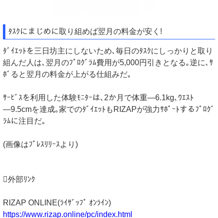
ﾀｽｸにまじめに取り組めば翌月の料金が安く!
ﾀﾞｲｴｯﾄを三日坊主にしないため､毎日のﾀｽｸにしっかりと取り
組んだ人は､翌月のﾌﾟﾛｸﾞﾗﾑ費用が5,000円引きとなる｡逆に､ｻ
ﾎﾞると翌月の料金が上がる仕組みだ｡
ｻｰﾋﾞｽを利用した体験ﾓﾆﾀｰは､2か月で体重―6.1kg､ｳｴｽﾄ
―9.5cmを達成｡家でのﾀﾞｲｴｯﾄもRIZAPが強力ｻﾎﾟｰﾄするﾌﾟﾛｸﾞ
ﾗﾑに注目だ｡
(画像はﾌﾟﾚｽﾘﾘｰｽより)
外部ﾘﾝｸ
RIZAP ONLINE(ﾗｲｻﾞｯﾌﾟ ｵﾝﾗｲﾝ)
https://www.rizap.online/pc/index.html