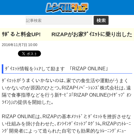
ｻﾎﾞると料金UP! RIZAPがお家ﾀﾞｲｴｯﾄに乗り出した
2016年11月7日 10:00
ﾀﾞｲｴｯﾄ情報をｼｪｱして励ます ｢RIZAP ONLINE｣
ﾀﾞｲｴｯﾄがうまくいかないのは､家での食生活や運動がうまく
いかないのが原因のひとつ｡RIZAPｲﾉﾍﾞｰｼｮﾝｽﾞ株式会社は､遠
隔で食事指導などを行う新ｻｰﾋﾞｽ｢RIZAP ONLINE(ﾗｲｻﾞｯﾌﾟ ｵﾝ
ﾗｲﾝ)｣の提供を開始した｡
RIZAP ONLINEは､RIZAPの基本ﾒｿｯﾄﾞとﾀﾞｲｴｯﾄを挫折させな
い仕組みを掛け合わせた､ｵﾝﾗｲﾝﾀﾞｲｴｯﾄﾌﾟﾛｸﾞﾗﾑ｡RIZAPのﾄﾚｰﾆ
ﾝｸﾞ開発者によって造られた自宅でも効果的なﾄﾚｰﾆﾝｸﾞﾒﾆｭｰ