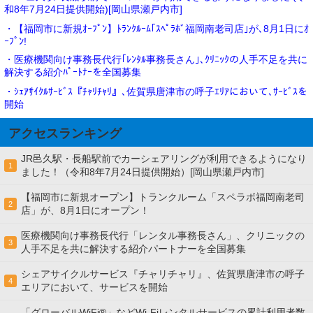
和8年7月24日提供開始)[岡山県瀬戸内市]
・【福岡市に新規ｵｰﾌﾟﾝ】ﾄﾗﾝｸﾙｰﾑ｢ｽﾍﾟﾗﾎﾞ福岡南老司店｣が､8月1日にｵ
ｰﾌﾟﾝ!
・医療機関向け事務長代行｢ﾚﾝﾀﾙ事務長さん｣､ｸﾘﾆｯｸの人手不足を共に
解決する紹介ﾊﾟｰﾄﾅｰを全国募集
・ｼｪｱｻｲｸﾙｻｰﾋﾞｽ『ﾁｬﾘﾁｬﾘ』､佐賀県唐津市の呼子ｴﾘｱにおいて､ｻｰﾋﾞｽを
開始
アクセスランキング
JR邑久駅・長船駅前でカーシェアリングが利用できるようになり
1
ました！（令和8年7月24日提供開始）[岡山県瀬戸内市]
【福岡市に新規オープン】トランクルーム「スペラボ福岡南老司
2
店」が、8月1日にオープン！
医療機関向け事務長代行「レンタル事務長さん」、クリニックの
3
人手不足を共に解決する紹介パートナーを全国募集
シェアサイクルサービス『チャリチャリ』、佐賀県唐津市の呼子
4
エリアにおいて、サービスを開始
「グローバルWiFi®」などWi-Fiレンタルサービスの累計利用者数