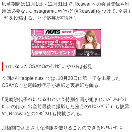
応募期間は11月1日～12月31日で､Rcawaiiへの会員登録や利
用は必要ない｡Instagramにﾊｯｼｭﾀｸﾞ(#Rcawaii)をつけて､全身ｺ
ｰﾃﾞを投稿することで応募が可能だ｡
ﾏﾏになったOSAYOのｲﾝﾀﾋﾞｭｰやﾌｫﾄは必見
今回の｢Happie nuts｣では､10月20日に第一子を出産した
OSAYOこと尾崎紗代子が表紙と裏表紙を飾る｡
｢尾崎紗代子ﾏﾏになる!!｣という特別企画が組まれ､ｽﾍﾟｼｬﾙｲﾝﾀ
ﾋﾞｭｰのほか､出産前最後に撮影した臨月のﾏﾀﾆﾃｨﾎﾞﾃﾞｨｰも披露
や､Rcawaiiとのｺﾗﾎﾞﾌｫﾄも掲載される｡
月額制でさまざまな洋服を借りることのできるﾚﾝﾀﾙｻｰﾋﾞｽ