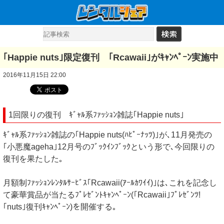
｢Happie nuts｣限定復刊 ｢Rcawaii｣がｷｬﾝﾍﾟｰﾝ実施中
2016年11月15日 22:00
1回限りの復刊 ｷﾞｬﾙ系ﾌｧｯｼｮﾝ雑誌｢Happie nuts｣
ｷﾞｬﾙ系ﾌｧｯｼｮﾝ雑誌の｢Happie nuts(ﾊﾋﾟｰﾅｯﾂ)｣が､11月発売の
｢小悪魔ageha｣12月号のﾌﾞｯｸｲﾝﾌﾞｯｸという形で､今回限りの
復刊を果たした｡
月額制ﾌｧｯｼｮﾝﾚﾝﾀﾙｻｰﾋﾞｽ｢Rcawaii(ｱｰﾙｶﾜｲｲ)｣は､これを記念し
て豪華賞品が当たるﾌﾟﾚｾﾞﾝﾄｷｬﾝﾍﾟｰﾝ(｢Rcawaii｣ﾌﾟﾚｾﾞﾝﾂ!
｢nuts｣復刊ｷｬﾝﾍﾟｰﾝ)を開催する｡