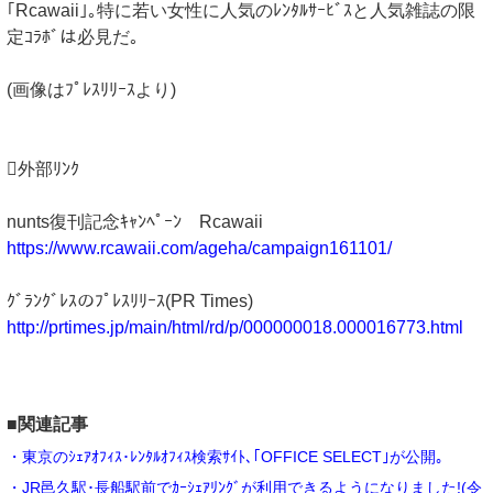
｢Rcawaii｣｡特に若い女性に人気のﾚﾝﾀﾙｻｰﾋﾞｽと人気雑誌の限
定ｺﾗﾎﾞは必見だ｡
(画像はﾌﾟﾚｽﾘﾘｰｽより)
外部ﾘﾝｸ
nunts復刊記念ｷｬﾝﾍﾟｰﾝ Rcawaii
https://www.rcawaii.com/ageha/campaign161101/
ｸﾞﾗﾝｸﾞﾚｽのﾌﾟﾚｽﾘﾘｰｽ(PR Times)
http://prtimes.jp/main/html/rd/p/000000018.000016773.html
■関連記事
・東京のｼｪｱｵﾌｨｽ･ﾚﾝﾀﾙｵﾌｨｽ検索ｻｲﾄ､｢OFFICE SELECT｣が公開｡
・JR邑久駅･長船駅前でｶｰｼｪｱﾘﾝｸﾞが利用できるようになりました!(令