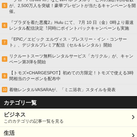
が、2,500万人を突破！豪華プレゼントが当たるキャンペーンを開
5
催。
『プラダを着た悪魔2』Hulu にて、 7⽉ 10 ⽇（金）0時より最速
6
レンタル配信決定︕同時にポイントバックキャンペーンも実施
『EPiC／エピック エルヴィス・プレスリー・イン・コンサー
7
ト』、デジタルプレミア配信（セル＆レンタル）開始
リクルートスーツ無料レンタルサービス「カリクル」が、キャン
8
ペーン第3弾を開始
【トモズ×CHARGESPOT】初めての方限定！トモズで使える3時
9
間相当のクーポンを配布中
着物レンタルVASARAが、「ミニ浴衣」スタイルを発表
10
カテゴリ一覧
ビジネス
このカテゴリの記事一覧を見る
生活