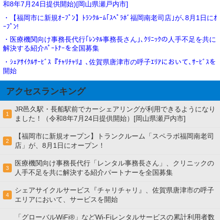
和8年7月24日提供開始)[岡山県瀬戸内市]
・【福岡市に新規ｵｰﾌﾟﾝ】ﾄﾗﾝｸﾙｰﾑ｢ｽﾍﾟﾗﾎﾞ福岡南老司店｣が､8月1日にｵ
ｰﾌﾟﾝ!
・医療機関向け事務長代行｢ﾚﾝﾀﾙ事務長さん｣､ｸﾘﾆｯｸの人手不足を共に
解決する紹介ﾊﾟｰﾄﾅｰを全国募集
・ｼｪｱｻｲｸﾙｻｰﾋﾞｽ『ﾁｬﾘﾁｬﾘ』､佐賀県唐津市の呼子ｴﾘｱにおいて､ｻｰﾋﾞｽを
開始
アクセスランキング
JR邑久駅・長船駅前でカーシェアリングが利用できるようになり
1
ました！（令和8年7月24日提供開始）[岡山県瀬戸内市]
【福岡市に新規オープン】トランクルーム「スペラボ福岡南老司
2
店」が、8月1日にオープン！
医療機関向け事務長代行「レンタル事務長さん」、クリニックの
3
人手不足を共に解決する紹介パートナーを全国募集
シェアサイクルサービス『チャリチャリ』、佐賀県唐津市の呼子
4
エリアにおいて、サービスを開始
「グローバルWiFi®」などWi-Fiレンタルサービスの累計利用者数