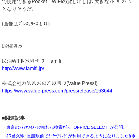
で使用できるPocket WiFiの貸し出しは､大きなｱﾄﾞﾊﾞﾝﾃｰｼﾞ
となりそうだ｡
(画像はﾌﾟﾚｽﾘﾘｰｽより)
外部ﾘﾝｸ
民泊WIFIﾚﾝﾀﾙｻｰﾋﾞｽ famifi
http://www.famifi.jp/
株式会社ﾌｧﾐﾘｱﾘﾝｸのﾌﾟﾚｽﾘﾘｰｽ(Value Press!)
https://www.value-press.com/pressrelease/163644
■関連記事
・東京のｼｪｱｵﾌｨｽ･ﾚﾝﾀﾙｵﾌｨｽ検索ｻｲﾄ､｢OFFICE SELECT｣が公開｡
・JR邑久駅･長船駅前でｶｰｼｪｱﾘﾝｸﾞが利用できるようになりました!(令