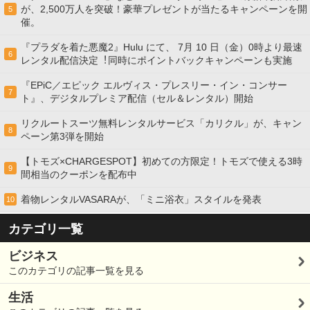
が、2,500万人を突破！豪華プレゼントが当たるキャンペーンを開
5
催。
『プラダを着た悪魔2』Hulu にて、 7⽉ 10 ⽇（金）0時より最速
6
レンタル配信決定︕同時にポイントバックキャンペーンも実施
『EPiC／エピック エルヴィス・プレスリー・イン・コンサー
7
ト』、デジタルプレミア配信（セル＆レンタル）開始
リクルートスーツ無料レンタルサービス「カリクル」が、キャン
8
ペーン第3弾を開始
【トモズ×CHARGESPOT】初めての方限定！トモズで使える3時
9
間相当のクーポンを配布中
着物レンタルVASARAが、「ミニ浴衣」スタイルを発表
10
カテゴリ一覧
ビジネス
このカテゴリの記事一覧を見る
生活