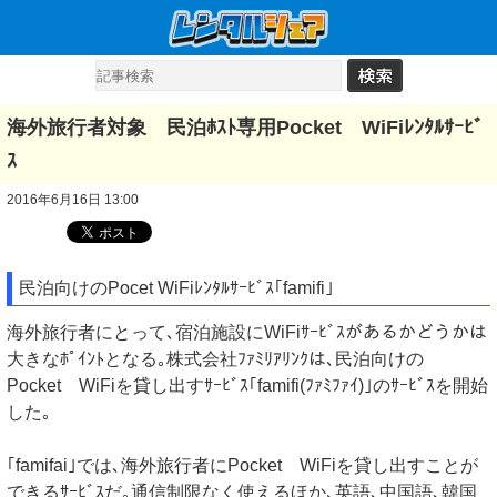
海外旅行者対象 民泊ﾎｽﾄ専用Pocket WiFiﾚﾝﾀﾙｻｰﾋﾞ
ｽ
2016年6月16日 13:00
民泊向けのPocet WiFiﾚﾝﾀﾙｻｰﾋﾞｽ｢famifi｣
海外旅行者にとって､宿泊施設にWiFiｻｰﾋﾞｽがあるかどうかは
大きなﾎﾟｲﾝﾄとなる｡株式会社ﾌｧﾐﾘｱﾘﾝｸは､民泊向けの
Pocket WiFiを貸し出すｻｰﾋﾞｽ｢famifi(ﾌｧﾐﾌｧｲ)｣のｻｰﾋﾞｽを開始
した｡
｢famifai｣では､海外旅行者にPocket WiFiを貸し出すことが
できるｻｰﾋﾞｽだ｡通信制限なく使えるほか､英語､中国語､韓国