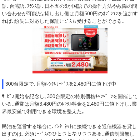
語､台湾語､ﾌﾗﾝｽ語､日本五の6か国語での操作方法や故障の問
い合わせが可能だ｡貸し出し側は月額500円のｵﾌﾟｼｮﾝを追加す
れば､紛失に対応した保証ｻｰﾋﾞｽも受けることができる｡
300台限定で､月額ﾚﾝﾀﾙｻｰﾋﾞｽを2,480円に値下げ中
ｻｰﾋﾞｽ開始を記念し､300台限定の特別価格ｷｬﾝﾍﾟｰﾝを開催して
いる｡通常は月額3,480円のﾚﾝﾀﾙ料金を2,480円に値下げし､業
界最安値で利用できる環境を整えた｡
民泊を運営する場合に､ｲﾝﾀｰﾈｯﾄに接続できる通信機器を貸し
出すのは､必須ｻｰﾋﾞｽのひとつとなりつつある｡通信制限無し