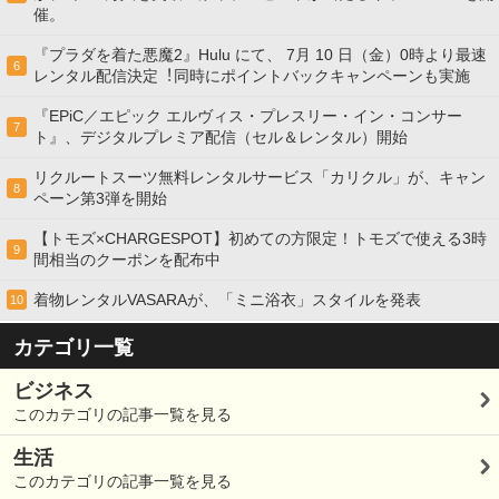
催。
『プラダを着た悪魔2』Hulu にて、 7⽉ 10 ⽇（金）0時より最速
6
レンタル配信決定︕同時にポイントバックキャンペーンも実施
『EPiC／エピック エルヴィス・プレスリー・イン・コンサー
7
ト』、デジタルプレミア配信（セル＆レンタル）開始
リクルートスーツ無料レンタルサービス「カリクル」が、キャン
8
ペーン第3弾を開始
【トモズ×CHARGESPOT】初めての方限定！トモズで使える3時
9
間相当のクーポンを配布中
着物レンタルVASARAが、「ミニ浴衣」スタイルを発表
10
カテゴリ一覧
ビジネス
このカテゴリの記事一覧を見る
生活
このカテゴリの記事一覧を見る