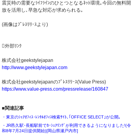
震災時の需要なﾗｲﾌﾗｲﾝのひとつとなるﾈｯﾄ環境｡今回の無料開
放を活用し､早急な対応が求められる｡
(画像はﾌﾟﾚｽﾘﾘｰｽより)
外部ﾘﾝｸ
株式会社geekstylejapan
http://www.geekstylejapan.com
株式会社geekstylejapanのﾌﾟﾚｽﾘﾘｰｽ(Value Press)
https://www.value-press.com/pressrelease/160847
■関連記事
・東京のｼｪｱｵﾌｨｽ･ﾚﾝﾀﾙｵﾌｨｽ検索ｻｲﾄ､｢OFFICE SELECT｣が公開｡
・JR邑久駅･長船駅前でｶｰｼｪｱﾘﾝｸﾞが利用できるようになりました!(令
和8年7月24日提供開始)[岡山県瀬戸内市]