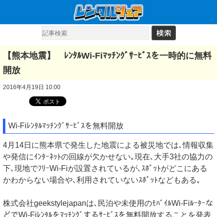
【熊本地震】 ﾚﾝﾀﾙWi-Fiﾏｯﾁﾝｸﾞｻｰﾋﾞｽを一時的に無料
開放
2016年4月19日 10:00
Wi-Fiﾚﾝﾀﾙﾏｯﾁﾝｸﾞｻｰﾋﾞｽを無料開放
4月14日に熊本県で発生した地震による被災地では､情報収集
や発信にｲﾝﾀｰﾈｯﾄの回線が欠かせない｡現在､大手3社の協力の
下､現地でﾌﾘｰWi-Fiが設置されているが､ｽﾎﾟｯﾄがどこにある
かわからない場合や､利用されていないｽﾎﾟｯﾄなどもある｡
株式会社geekstylejapanは､民泊や未使用のﾓﾊﾞｲﾙWi-Fiﾙｰﾀｰな
どでWi-Fiﾚﾝﾀﾙをﾏｯﾁﾝｸﾞするｻｰﾋﾞｽを無料開放することを発表