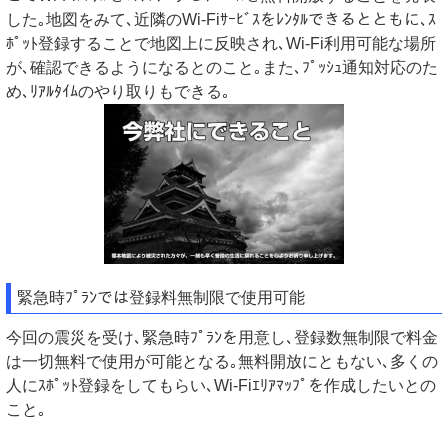
した｡地図をみて､近隣のWi-Fiｻｰﾋﾞｽをﾚﾝﾀﾙできるとともに､ｽ
ﾎﾟｯﾄ登録することで地図上に反映され､Wi-Fi利用可能な場所
が､確認できるようになるとのこと｡また､ﾌﾟｯｼｭ通知対応のた
め､ﾘｱﾙﾀｲﾑのやり取りもできる｡
緊急時ﾌﾟﾗﾝでは登録料無制限で使用可能
今回の震災を受け､緊急時ﾌﾟﾗﾝを用意し､登録数無制限で料金
は一切無料で使用が可能となる｡無料開放にともない､多くの
人にｽﾎﾟｯﾄ登録をしてもらい､Wi-Fiｴﾘｱﾏｯﾌﾟを作成したいとの
こと｡