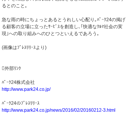
るとのこと｡
急な雨の時にちょっとあるとうれしい心配り｡ﾊﾟｰｸ24の掲げ
る顧客の立場に立ったｻｰﾋﾞｽを創造し､｢快適なｸﾙﾏ社会の実
現｣への取り組みへのひとつといえるであろう｡
(画像はﾌﾟﾚｽﾘﾘｰｽより)
外部ﾘﾝｸ
ﾊﾟｰｸ24株式会社
http://www.park24.co.jp/
ﾊﾟｰｸ24のﾌﾟﾚｽﾘﾘｰｽ
http://www.park24.co.jp/news/2016/02/20160212-3.html