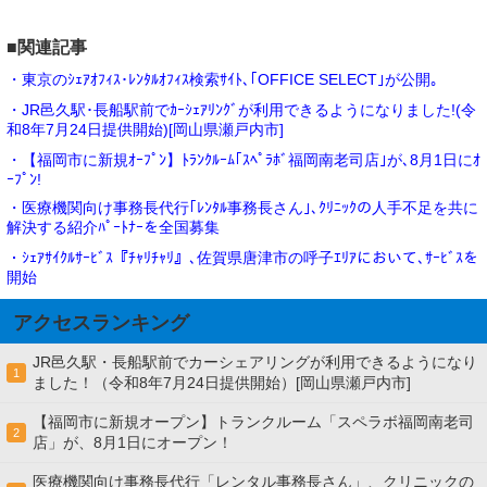
■関連記事
・東京のｼｪｱｵﾌｨｽ･ﾚﾝﾀﾙｵﾌｨｽ検索ｻｲﾄ､｢OFFICE SELECT｣が公開｡
・JR邑久駅･長船駅前でｶｰｼｪｱﾘﾝｸﾞが利用できるようになりました!(令
和8年7月24日提供開始)[岡山県瀬戸内市]
・【福岡市に新規ｵｰﾌﾟﾝ】ﾄﾗﾝｸﾙｰﾑ｢ｽﾍﾟﾗﾎﾞ福岡南老司店｣が､8月1日にｵ
ｰﾌﾟﾝ!
・医療機関向け事務長代行｢ﾚﾝﾀﾙ事務長さん｣､ｸﾘﾆｯｸの人手不足を共に
解決する紹介ﾊﾟｰﾄﾅｰを全国募集
・ｼｪｱｻｲｸﾙｻｰﾋﾞｽ『ﾁｬﾘﾁｬﾘ』､佐賀県唐津市の呼子ｴﾘｱにおいて､ｻｰﾋﾞｽを
開始
アクセスランキング
JR邑久駅・長船駅前でカーシェアリングが利用できるようになり
1
ました！（令和8年7月24日提供開始）[岡山県瀬戸内市]
【福岡市に新規オープン】トランクルーム「スペラボ福岡南老司
2
店」が、8月1日にオープン！
医療機関向け事務長代行「レンタル事務長さん」、クリニックの