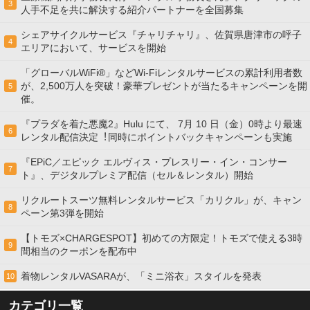
3
人手不足を共に解決する紹介パートナーを全国募集
シェアサイクルサービス『チャリチャリ』、佐賀県唐津市の呼子
4
エリアにおいて、サービスを開始
「グローバルWiFi®」などWi-Fiレンタルサービスの累計利用者数
が、2,500万人を突破！豪華プレゼントが当たるキャンペーンを開
5
催。
『プラダを着た悪魔2』Hulu にて、 7⽉ 10 ⽇（金）0時より最速
6
レンタル配信決定︕同時にポイントバックキャンペーンも実施
『EPiC／エピック エルヴィス・プレスリー・イン・コンサー
7
ト』、デジタルプレミア配信（セル＆レンタル）開始
リクルートスーツ無料レンタルサービス「カリクル」が、キャン
8
ペーン第3弾を開始
【トモズ×CHARGESPOT】初めての方限定！トモズで使える3時
9
間相当のクーポンを配布中
着物レンタルVASARAが、「ミニ浴衣」スタイルを発表
10
カテゴリ一覧