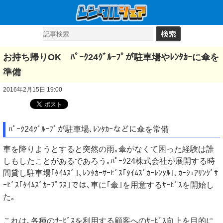
お持ち帰りOK ﾊﾟｰｸ24ｸﾞﾙｰﾌﾟが駐車場やﾚﾝﾀｶｰに傘を
準備
2016年2月15日 19:00
ﾊﾟｰｸ24ｸﾞﾙｰﾌﾟが駐車場､ﾚﾝﾀｶｰなどに傘を常備
車を降りようとすると突然の雨｡傘がなくて困った経験は誰
しもしたことがあるであろう｡ﾊﾟｰｸ24株式会社が展開する時
間貸し駐車場｢ﾀｲﾑｽﾞ｣､ﾚﾝﾀｶｰｻｰﾋﾞｽ｢ﾀｲﾑｽﾞｶｰﾚﾝﾀﾙ｣､ｶｰｼｪｱﾘﾝｸﾞｻ
ｰﾋﾞｽ｢ﾀｲﾑｽﾞｶｰﾌﾟﾗｽ｣では､車に｢傘｣を用意するｻｰﾋﾞｽを開始し
た｡
これは､各種のｻｰﾋﾞｽを利用する顧客へのｻｰﾋﾞｽ向上を目的に