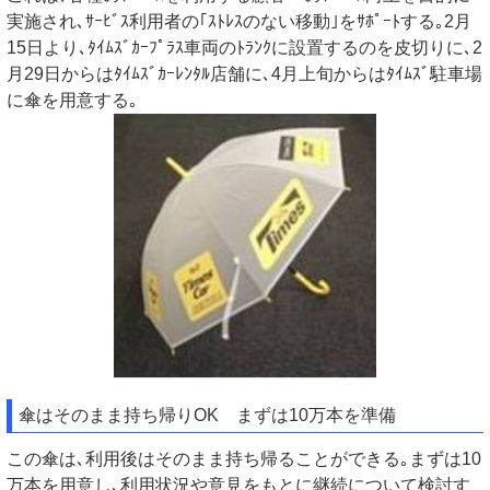
実施され､ｻｰﾋﾞｽ利用者の｢ｽﾄﾚｽのない移動｣をｻﾎﾟｰﾄする｡2月
15日より､ﾀｲﾑｽﾞｶｰﾌﾟﾗｽ車両のﾄﾗﾝｸに設置するのを皮切りに､2
月29日からはﾀｲﾑｽﾞｶｰﾚﾝﾀﾙ店舗に､4月上旬からはﾀｲﾑｽﾞ駐車場
に傘を用意する｡
傘はそのまま持ち帰りOK まずは10万本を準備
この傘は､利用後はそのまま持ち帰ることができる｡まずは10
万本を用意し､利用状況や意見をもとに継続について検討す