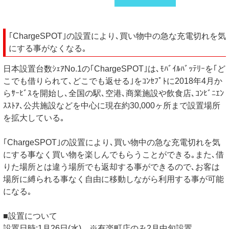
｢ChargeSPOT｣の設置により､買い物中の急な充電切れを気
にする事がなくなる｡
日本設置台数ｼｪｱNo.1の｢ChargeSPOT｣は､ﾓﾊﾞｲﾙﾊﾞｯﾃﾘｰを｢ど
こでも借りられて､どこでも返せる｣をｺﾝｾﾌﾟﾄに2018年4月か
らｻｰﾋﾞｽを開始し､全国の駅､空港､商業施設や飲食店､ｺﾝﾋﾞﾆｴﾝ
ｽｽﾄｱ､公共施設などを中心に現在約30,000ヶ所まで設置場所
を拡大している｡
｢ChargeSPOT｣の設置により､買い物中の急な充電切れを気
にする事なく買い物を楽しんでもらうことができる｡また､借
りた場所とは違う場所でも返却する事ができるので､お客は
場所に縛られる事なく自由に移動しながら利用する事が可能
になる｡
■設置について
設置日時:1月26日(水) ※有楽町店のみ2月中旬設置