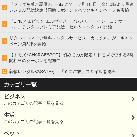
『プラダを着た悪魔2』Hulu にて、 7⽉ 10 ⽇（金）0時より最速
6
レンタル配信決定︕同時にポイントバックキャンペーンも実施
『EPiC／エピック エルヴィス・プレスリー・イン・コンサー
7
ト』、デジタルプレミア配信（セル＆レンタル）開始
リクルートスーツ無料レンタルサービス「カリクル」が、キャン
8
ペーン第3弾を開始
【トモズ×CHARGESPOT】初めての方限定！トモズで使える3時
9
間相当のクーポンを配布中
着物レンタルVASARAが、「ミニ浴衣」スタイルを発表
10
カテゴリ一覧
ビジネス
このカテゴリの記事一覧を見る
生活
このカテゴリの記事一覧を見る
ペット