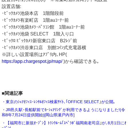
設置店舗:
･ﾋﾞｯｸｶﾒﾗ池袋本店 1階階段前
･ﾋﾞｯｸｶﾒﾗ有楽町店 1階auｺｰﾅｰ前
･ﾋﾞｯｸｶﾒﾗ池袋ｶﾒﾗ･ﾊﾟｿｺﾝ館 1階auｺｰﾅｰ前
･ﾋﾞｯｸｶﾒﾗ池袋 SELECT 1階入り口
･ﾋﾞｯｸﾛ ﾋﾞｯｸｶﾒﾗ新宿東口店 B2ﾚｼﾞ前
･ﾋﾞｯｸｶﾒﾗ渋谷東口店 別館ｺｲﾝ式充電器横
※詳しい設置場所はｱﾌﾟﾘ内､HP(
https://app.chargespot.jp/map/
)から確認できる｡
■関連記事
・東京のｼｪｱｵﾌｨｽ･ﾚﾝﾀﾙｵﾌｨｽ検索ｻｲﾄ､｢OFFICE SELECT｣が公開｡
・JR邑久駅･長船駅前でｶｰｼｪｱﾘﾝｸﾞが利用できるようになりました!(令
和8年7月24日提供開始)[岡山県瀬戸内市]
・【福岡市に新規ｵｰﾌﾟﾝ】ﾄﾗﾝｸﾙｰﾑ｢ｽﾍﾟﾗﾎﾞ福岡南老司店｣が､8月1日にｵ