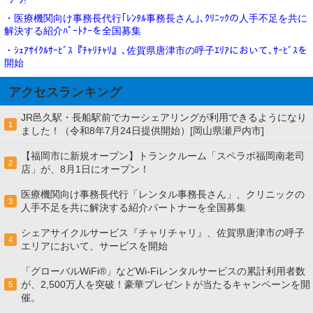
ｰﾌﾟﾝ!
・医療機関向け事務長代行｢ﾚﾝﾀﾙ事務長さん｣､ｸﾘﾆｯｸの人手不足を共に
解決する紹介ﾊﾟｰﾄﾅｰを全国募集
・ｼｪｱｻｲｸﾙｻｰﾋﾞｽ『ﾁｬﾘﾁｬﾘ』､佐賀県唐津市の呼子ｴﾘｱにおいて､ｻｰﾋﾞｽを
開始
アクセスランキング
JR邑久駅・長船駅前でカーシェアリングが利用できるようになり
1
ました！（令和8年7月24日提供開始）[岡山県瀬戸内市]
【福岡市に新規オープン】トランクルーム「スペラボ福岡南老司
2
店」が、8月1日にオープン！
医療機関向け事務長代行「レンタル事務長さん」、クリニックの
3
人手不足を共に解決する紹介パートナーを全国募集
シェアサイクルサービス『チャリチャリ』、佐賀県唐津市の呼子
4
エリアにおいて、サービスを開始
「グローバルWiFi®」などWi-Fiレンタルサービスの累計利用者数
が、2,500万人を突破！豪華プレゼントが当たるキャンペーンを開
5
催。