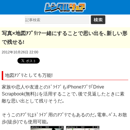
写真×地図ｱﾌﾟﾘ!?一緒にすることで思い出を､新しい形
で残せる!
2012年10月26日 22:00
地図ｱﾌﾟﾘとしても万能!
家族や恋人や友達とのﾄﾞﾗｲﾌﾞもiPhoneｱﾌﾟﾘ｢Drive
Scrapbook(無料)｣を活用することで､後で見返したときに素
敵な思い出として残りそうだ｡
そうこのｱﾌﾟﾘはﾄﾞﾗｲﾌﾞ用のｱﾌﾟﾘでもあるのだ｡電車､ﾊﾞｽ､お散
歩(徒歩)でも使用可能｡