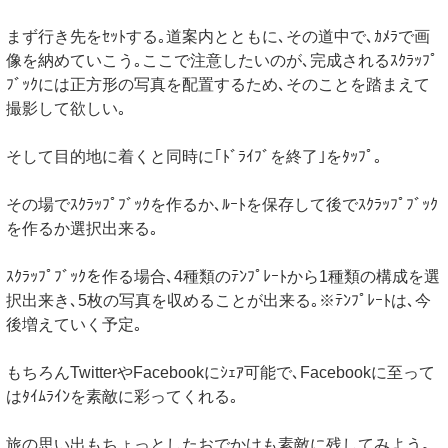
まず行き先をｾｯﾄする｡道案内とともに､その道中で､ｶﾒﾗで画
像を納めていこう｡ここで注意したいのが､完成されるｽｸﾗｯﾌﾟ
ﾌﾞｯｸには正方形の写真を配置するため､そのことを踏まえて
撮影して欲しい｡
そして目的地に着くと同時に｢ﾄﾞﾗｲﾌﾞを終了｣をﾀｯﾌﾟ｡
その場でｽｸﾗｯﾌﾟﾌﾞｯｸを作るか､ﾙｰﾄを保存して後でｽｸﾗｯﾌﾟﾌﾞｯｸ
を作るか選択出来る｡
ｽｸﾗｯﾌﾟﾌﾞｯｸを作る場合､4種類のﾃﾝﾌﾟﾚｰﾄから1種類の構成を選
択出来き､5枚の写真を収めることが出来る｡※ﾃﾝﾌﾟﾚｰﾄは､今
後増えていく予定｡
もちろんTwitterやFacebookにｼｪｱ可能で､Facebookに至って
はﾀｲﾑﾗｲﾝを素敵に彩ってくれる｡
旅の思い出もちょっとしたおでかけも素敵に残してみよう｡