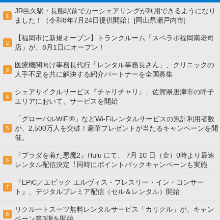
JR邑久駅・長船駅前でカーシェアリングが利用できるようになり
1
ました！（令和8年7月24日提供開始）[岡山県瀬戸内市]
【福岡市に新規オープン】トランクルーム「スペラボ福岡南老司
2
店」が、8月1日にオープン！
医療機関向け事務長代行「レンタル事務長さん」、クリニックの
3
人手不足を共に解決する紹介パートナーを全国募集
シェアサイクルサービス『チャリチャリ』、佐賀県唐津市の呼子
4
エリアにおいて、サービスを開始
「グローバルWiFi®」などWi-Fiレンタルサービスの累計利用者数
が、2,500万人を突破！豪華プレゼントが当たるキャンペーンを開
5
催。
『プラダを着た悪魔2』Hulu にて、 7⽉ 10 ⽇（金）0時より最速
6
レンタル配信決定︕同時にポイントバックキャンペーンも実施
『EPiC／エピック エルヴィス・プレスリー・イン・コンサー
7
ト』、デジタルプレミア配信（セル＆レンタル）開始
リクルートスーツ無料レンタルサービス「カリクル」が、キャン
8
ペーン第3弾を開始