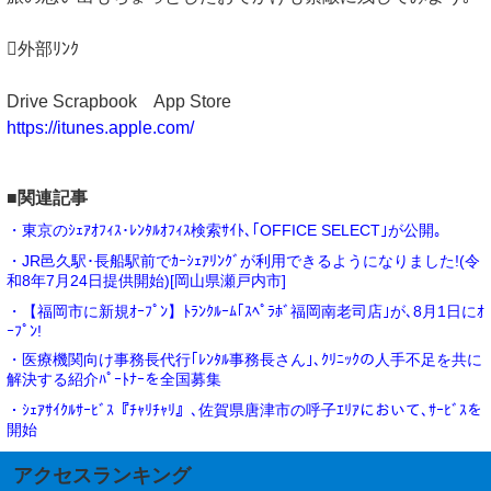
外部ﾘﾝｸ
Drive Scrapbook App Store
https://itunes.apple.com/
■関連記事
・東京のｼｪｱｵﾌｨｽ･ﾚﾝﾀﾙｵﾌｨｽ検索ｻｲﾄ､｢OFFICE SELECT｣が公開｡
・JR邑久駅･長船駅前でｶｰｼｪｱﾘﾝｸﾞが利用できるようになりました!(令
和8年7月24日提供開始)[岡山県瀬戸内市]
・【福岡市に新規ｵｰﾌﾟﾝ】ﾄﾗﾝｸﾙｰﾑ｢ｽﾍﾟﾗﾎﾞ福岡南老司店｣が､8月1日にｵ
ｰﾌﾟﾝ!
・医療機関向け事務長代行｢ﾚﾝﾀﾙ事務長さん｣､ｸﾘﾆｯｸの人手不足を共に
解決する紹介ﾊﾟｰﾄﾅｰを全国募集
・ｼｪｱｻｲｸﾙｻｰﾋﾞｽ『ﾁｬﾘﾁｬﾘ』､佐賀県唐津市の呼子ｴﾘｱにおいて､ｻｰﾋﾞｽを
開始
アクセスランキング