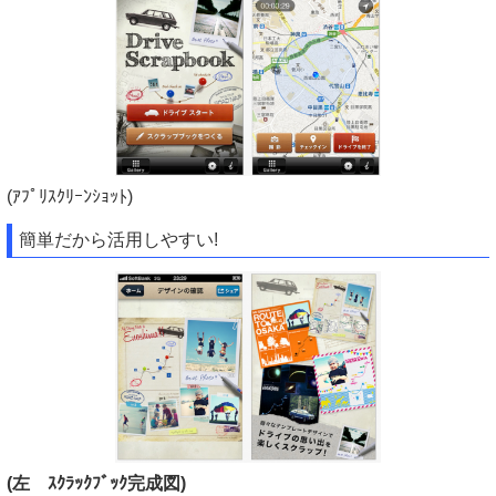
(ｱﾌﾟﾘｽｸﾘｰﾝｼｮｯﾄ)
簡単だから活用しやすい!
(左 ｽｸﾗｯｸﾌﾞｯｸ完成図)