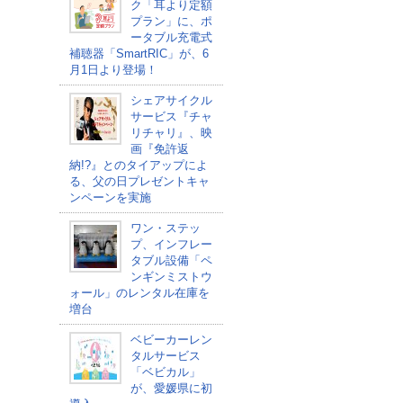
ク「耳より定額
プラン」に、ポ
ータブル充電式
補聴器「SmartRIC」が、6
月1日より登場！
シェアサイクル
サービス『チャ
リチャリ』、映
画『免許返
納!?』とのタイアップによ
る、父の日プレゼントキャ
ンペーンを実施
ワン・ステッ
プ、インフレー
タブル設備「ペ
ンギンミストウ
ォール」のレンタル在庫を
増台
ベビーカーレン
タルサービス
「ベビカル」
が、愛媛県に初