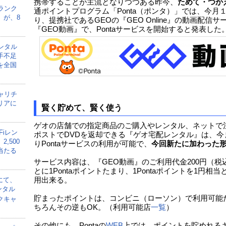
携帯することが主流となりつつある昨今、
ためて・つか
ランク
通ポイントプログラム「Ponta（ポンタ）」では、今月
」が、8
り、提携社であるGEOの『GEO Online』の動画配信サ
『GEO動画』で、Pontaサービスを開始すると発表した
ンタル
手不足
を全国
ャリチ
リアに
賢く貯めて、賢く使う
ゲオの店舗での指定商品のご購入やレンタル、ネットで
Fiレン
ポストでDVDを返却できる『ゲオ宅配レンタル』は、今
,500
りPontaサービスの利用が可能で、
今回新たに加わった
当たる
サービス内容は、『GEO動画』のご利用代金200円（税
とに1Pontaポイントたまり、1Pontaポイントを1円相当
にて、
用出来る。
ンタル
貯まったポイントは、コンビニ（ローソン）で利用可能
クキャ
ちろんその逆もOK。（利用可能店
一覧
）
その他にも、Pontaの
WEB
上では、ポイントを貯めれる