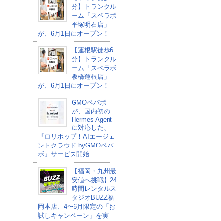
分】トランクル
ーム「スペラボ
平塚明石店」
が、6月1日にオープン！
【蓮根駅徒歩6
分】トランクル
ーム「スペラボ
板橋蓮根店」
が、6月1日にオープン！
GMOペパボ
が、国内初の
Hermes Agent
に対応した、
『ロリポップ！AIエージェ
ントクラウド byGMOペパ
ボ』サービス開始
【福岡・九州最
安値へ挑戦】24
時間レンタルス
タジオBUZZ福
岡本店、4〜6月限定の「お
試しキャンペーン」を実