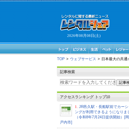
2026年08月08日(土)
TOP
>
ウェブサービス
>
日本最大の共通
記事検索
アクセスランキング トップ10
1.
JR邑久駅・長船駅前でカーシ
ングが利用できるようになりま
（令和8年7月24日提供開始）[
戸内市]