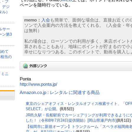
ス・プ
ペーンを随時行っている。
、デジ
タル）
memo：
入会
も簡単で、面倒な場合は、直接お近くの
ソンで入会案内の方法を教えてくれる。（入会金・年
ルサー
は無料）
ーン第3
私の場合は、ローソンでの利用が多く、来店ポイント
算されることもあり、地味にポイントが貯まるので小
初めて
幸せになりつつある。このポイントで、動画を購入し
間相当の
「ミニ
Ponta
http://www.ponta.jp/
Amazon.co.jp : レンタル に関連する商品
東京のシェアオフィス・レンタルオフィス検索サイト、「OFF
SELECT」が公開。
(8月5日)
JR邑久駅・長船駅前でカーシェアリングが利用できるように
した！（令和8年7月24日提供開始）[岡山県瀬戸内市]
(8月1日)
【福岡市に新規オープン】トランクルーム「スペラボ福岡南
店」が、8月1日にオープン！
(8月1日)