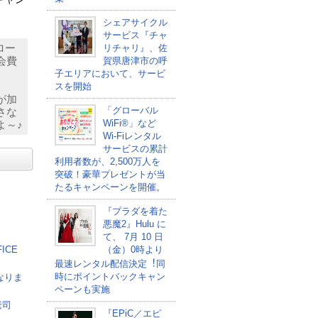
シェアサイクル
サービス『チャ
ロー
リチャリ』、佐
会費
賀県唐津市の呼
子エリアにおいて、サービ
スを開始
が加
「グローバル
さな
WiFi®」など
よ～♪
Wi-Fiレンタル
サービスの累計
利用者数が、2,500万人を
突破！豪華プレゼントが当
たるキャンペーンを開催。
『プラダを着た
悪魔2』Hulu に
て、 7⽉ 10 ⽇
ICE
（金）0時より
最速レンタル配信決定︕同
時にポイントバックキャン
なりま
ペーンも実施
老司
『EPiC／エピ