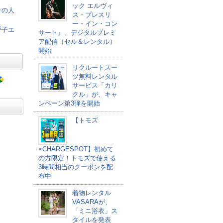
ック エルヴィ
クの人
ス・プレスリ
ー・イン・コン
呼子エ
サート』、デジタルプレミ
ア配信（セル＆レンタル）
開始
リクルートスー
ツ無料レンタル
サービス「カリ
クル」が、キャ
ンペーン第3弾を開始
【トモズ
×CHARGESPOT】初めて
の方限定！トモズで使える
3時間相当のクーポンを配
布中
着物レンタル
VASARAが、
「ミニ浴衣」ス
タイルを発表