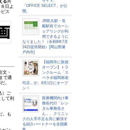
サイト、
える
共
「OFFICE SELECT」が公
１８日よ
開。
ービス
。
JR邑久駅・長
船駅前でカーシ
ェアリングが利
用できるように
なりました！（令和8年7月
24日提供開始）[岡山県瀬
戸内市]
【福岡市に新規
オープン】トラ
注文・
ンクルーム「ス
まで通
ペラボ福岡南老
形
だ。
司店」が、8月1日にオープ
ン！
込）ご
医療機関向け事
として利
務長代行「レン
タル事務長さ
ん」、クリニッ
だ。も
クの人手不足を共に解決す
る紹介パートナーを全国募
集
キャン