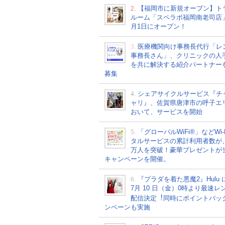
2.
【福岡市に新規オープン】ト
ルーム「スペラボ福岡南老司店
月1日にオープン！
3.
医療機関向け事務長代行「レ
事務長さん」、クリニックの人
を共に解決する紹介パートナー
募集
4.
シェアサイクルサービス『チ
ャリ』、佐賀県唐津市の呼子エ
おいて、サービスを開始
5.
「グローバルWiFi®」などWi-
タルサービスの累計利用者数が、2
万人を突破！豪華プレゼントが
キャンペーンを開催。
6.
『プラダを着た悪魔2』Hulu 
7⽉ 10 ⽇（金）0時より最速レ
配信決定︕同時にポイントバッ
ンペーンも実施