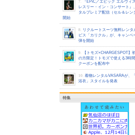
7.
『EPiC／エピック エルヴィ
レスリー・イン・コンサート』
タルプレミア配信（セル＆レン
開始
8.
リクルートスーツ無料レンタ
ビス「カリクル」が、キャンペ
弾を開始
9.
【トモズ×CHARGESPOT】
の方限定！トモズで使える3時
クーポンを配布中
10.
着物レンタルVASARAが、
浴衣」スタイルを発表
特集