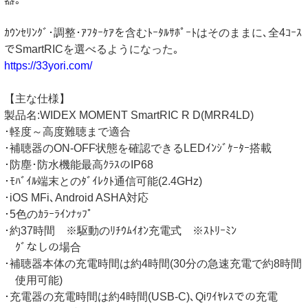
ｶｳﾝｾﾘﾝｸﾞ･調整･ｱﾌﾀｰｹｱを含むﾄｰﾀﾙｻﾎﾟｰﾄはそのままに､全4ｺｰｽ
でSmartRICを選べるようになった｡
https://33yori.com/
【主な仕様】
製品名:WIDEX MOMENT SmartRIC R D(MRR4LD)
･軽度～高度難聴まで適合
･補聴器のON-OFF状態を確認できるLEDｲﾝｼﾞｹｰﾀｰ搭載
･防塵･防水機能最高ｸﾗｽのIP68
･ﾓﾊﾞｲﾙ端末とのﾀﾞｲﾚｸﾄ通信可能(2.4GHz)
･iOS MFi､Android ASHA対応
･5色のｶﾗｰﾗｲﾝﾅｯﾌﾟ
･約37時間 ※駆動のﾘﾁｳﾑｲｵﾝ充電式 ※ｽﾄﾘｰﾐﾝ
ｸﾞなしの場合
･補聴器本体の充電時間は約4時間(30分の急速充電で約8時間
使用可能)
･充電器の充電時間は約4時間(USB-C)､Qiﾜｲﾔﾚｽでの充電