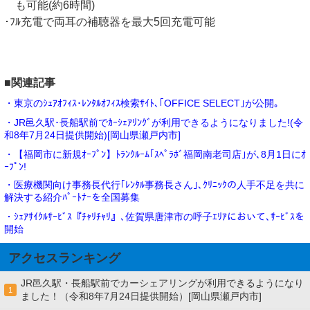
も可能(約6時間)
･ﾌﾙ充電で両耳の補聴器を最大5回充電可能
■関連記事
・東京のｼｪｱｵﾌｨｽ･ﾚﾝﾀﾙｵﾌｨｽ検索ｻｲﾄ､｢OFFICE SELECT｣が公開｡
・JR邑久駅･長船駅前でｶｰｼｪｱﾘﾝｸﾞが利用できるようになりました!(令
和8年7月24日提供開始)[岡山県瀬戸内市]
・【福岡市に新規ｵｰﾌﾟﾝ】ﾄﾗﾝｸﾙｰﾑ｢ｽﾍﾟﾗﾎﾞ福岡南老司店｣が､8月1日にｵ
ｰﾌﾟﾝ!
・医療機関向け事務長代行｢ﾚﾝﾀﾙ事務長さん｣､ｸﾘﾆｯｸの人手不足を共に
解決する紹介ﾊﾟｰﾄﾅｰを全国募集
・ｼｪｱｻｲｸﾙｻｰﾋﾞｽ『ﾁｬﾘﾁｬﾘ』､佐賀県唐津市の呼子ｴﾘｱにおいて､ｻｰﾋﾞｽを
開始
アクセスランキング
JR邑久駅・長船駅前でカーシェアリングが利用できるようになり
1
ました！（令和8年7月24日提供開始）[岡山県瀬戸内市]