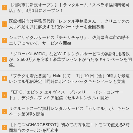
【福岡市に新規オープン】トランクルーム「スペラボ福岡南老司
2
店」が、8月1日にオープン！
医療機関向け事務長代行「レンタル事務長さん」、クリニックの
3
人手不足を共に解決する紹介パートナーを全国募集
シェアサイクルサービス『チャリチャリ』、佐賀県唐津市の呼子
4
エリアにおいて、サービスを開始
「グローバルWiFi®」などWi-Fiレンタルサービスの累計利用者数
が、2,500万人を突破！豪華プレゼントが当たるキャンペーンを開
5
催。
『プラダを着た悪魔2』Hulu にて、 7⽉ 10 ⽇（金）0時より最速
6
レンタル配信決定︕同時にポイントバックキャンペーンも実施
『EPiC／エピック エルヴィス・プレスリー・イン・コンサー
7
ト』、デジタルプレミア配信（セル＆レンタル）開始
リクルートスーツ無料レンタルサービス「カリクル」が、キャン
8
ペーン第3弾を開始
【トモズ×CHARGESPOT】初めての方限定！トモズで使える3時
9
間相当のクーポンを配布中