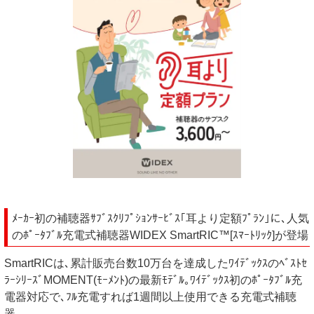
ﾒｰｶｰ初の補聴器ｻﾌﾞｽｸﾘﾌﾟｼｮﾝｻｰﾋﾞｽ｢耳より定額ﾌﾟﾗﾝ｣に､人気
のﾎﾟｰﾀﾌﾞﾙ充電式補聴器WIDEX SmartRIC™[ｽﾏｰﾄﾘｯｸ]が登場
SmartRICは､累計販売台数10万台を達成したﾜｲﾃﾞｯｸｽのﾍﾞｽﾄｾ
ﾗｰｼﾘｰｽﾞMOMENT(ﾓｰﾒﾝﾄ)の最新ﾓﾃﾞﾙ｡ﾜｲﾃﾞｯｸｽ初のﾎﾟｰﾀﾌﾞﾙ充
電器対応で､ﾌﾙ充電すれば1週間以上使用できる充電式補聴
器｡