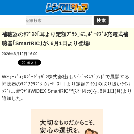
補聴器のｻﾌﾞｽｸ｢耳より定額ﾌﾟﾗﾝ｣に､ﾎﾟｰﾀﾌﾞﾙ充電式補
聴器｢SmartRIC｣が､6月1日より登場!
2026年6月12日 16:00
WSｵｰﾃﾞｨｵﾛｼﾞｰｼﾞｬﾊﾟﾝ株式会社は､ﾜｲﾃﾞｯｸｽﾌﾞﾗﾝﾄﾞで展開する
補聴器のｻﾌﾞｽｸﾘﾌﾟｼｮﾝｻｰﾋﾞｽ｢耳より定額ﾌﾟﾗﾝ｣の取り扱いﾗｲﾝﾅ
ｯﾌﾟに､新ﾓﾃﾞﾙWIDEX SmartRIC™[ｽﾏｰﾄﾘｯｸ]を､6月1日(月)より
追加した｡