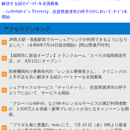
解決する紹介ﾊﾟｰﾄﾅｰを全国募集
・ｼｪｱｻｲｸﾙｻｰﾋﾞｽ『ﾁｬﾘﾁｬﾘ』､佐賀県唐津市の呼子ｴﾘｱにおいて､ｻｰﾋﾞｽを
開始
アクセスランキング
JR邑久駅・長船駅前でカーシェアリングが利用できるようになり
1
ました！（令和8年7月24日提供開始）[岡山県瀬戸内市]
【福岡市に新規オープン】トランクルーム「スペラボ福岡南老司
2
店」が、8月1日にオープン！
医療機関向け事務長代行「レンタル事務長さん」、クリニックの
3
人手不足を共に解決する紹介パートナーを全国募集
シェアサイクルサービス『チャリチャリ』、佐賀県唐津市の呼子
4
エリアにおいて、サービスを開始
「グローバルWiFi®」などWi-Fiレンタルサービスの累計利用者数
が、2,500万人を突破！豪華プレゼントが当たるキャンペーンを開
5
催。
『プラダを着た悪魔2』Hulu にて、 7⽉ 10 ⽇（金）0時より最速
6