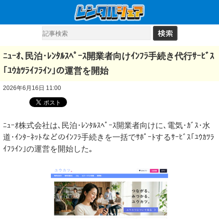
ﾆｭｰｵ､民泊･ﾚﾝﾀﾙｽﾍﾟｰｽ開業者向けｲﾝﾌﾗ手続き代行ｻｰﾋﾞｽ
｢ﾕｳｶﾂﾗｲﾌﾗｲﾝ｣の運営を開始
2026年6月16日 11:00
ﾆｭｰｵ株式会社は､民泊･ﾚﾝﾀﾙｽﾍﾟｰｽ開業者向けに､電気･ｶﾞｽ･水
道･ｲﾝﾀｰﾈｯﾄなどのｲﾝﾌﾗ手続きを一括でｻﾎﾟｰﾄするｻｰﾋﾞｽ｢ﾕｳｶﾂﾗ
ｲﾌﾗｲﾝ｣の運営を開始した｡