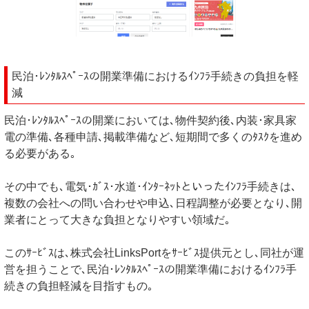
民泊･ﾚﾝﾀﾙｽﾍﾟｰｽの開業準備におけるｲﾝﾌﾗ手続きの負担を軽
減
民泊･ﾚﾝﾀﾙｽﾍﾟｰｽの開業においては､物件契約後､内装･家具家
電の準備､各種申請､掲載準備など､短期間で多くのﾀｽｸを進め
る必要がある｡
その中でも､電気･ｶﾞｽ･水道･ｲﾝﾀｰﾈｯﾄといったｲﾝﾌﾗ手続きは､
複数の会社への問い合わせや申込､日程調整が必要となり､開
業者にとって大きな負担となりやすい領域だ｡
このｻｰﾋﾞｽは､株式会社LinksPortをｻｰﾋﾞｽ提供元とし､同社が運
営を担うことで､民泊･ﾚﾝﾀﾙｽﾍﾟｰｽの開業準備におけるｲﾝﾌﾗ手
続きの負担軽減を目指すもの｡