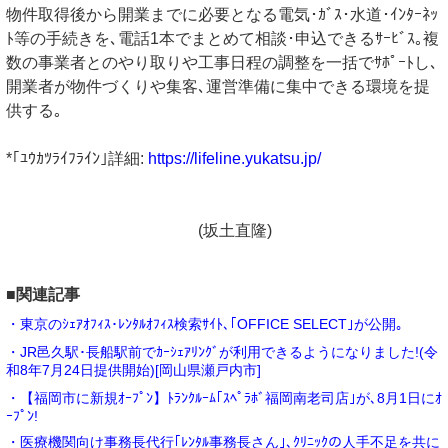
物件取得後から開業までに必要となる電気･ｶﾞｽ･水道･ｲﾝﾀｰﾈｯ
ﾄ等の手続きを､電話1本でまとめて相談･申込できるｻｰﾋﾞｽ｡複
数の事業者とのやり取りや工事日程の調整を一括でｻﾎﾟｰﾄし､
開業者が物件づくりや集客､運営準備に集中できる環境を提
供する｡
*｢ﾕｳｶﾂﾗｲﾌﾗｲﾝ｣詳細:
https://lifeline.yukatsu.jp/
(坂土直隆)
■関連記事
・東京のｼｪｱｵﾌｨｽ･ﾚﾝﾀﾙｵﾌｨｽ検索ｻｲﾄ､｢OFFICE SELECT｣が公開｡
・JR邑久駅･長船駅前でｶｰｼｪｱﾘﾝｸﾞが利用できるようになりました!(令
和8年7月24日提供開始)[岡山県瀬戸内市]
・【福岡市に新規ｵｰﾌﾟﾝ】ﾄﾗﾝｸﾙｰﾑ｢ｽﾍﾟﾗﾎﾞ福岡南老司店｣が､8月1日にｵ
ｰﾌﾟﾝ!
・医療機関向け事務長代行｢ﾚﾝﾀﾙ事務長さん｣､ｸﾘﾆｯｸの人手不足を共に