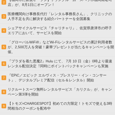
2
店」が、8月1日にオープン！
医療機関向け事務長代行「レンタル事務長さん」、クリニックの
3
人手不足を共に解決する紹介パートナーを全国募集
シェアサイクルサービス『チャリチャリ』、佐賀県唐津市の呼子
4
エリアにおいて、サービスを開始
「グローバルWiFi®」などWi-Fiレンタルサービスの累計利用者数
が、2,500万人を突破！豪華プレゼントが当たるキャンペーンを開
5
催。
『プラダを着た悪魔2』Hulu にて、 7⽉ 10 ⽇（金）0時より最速
6
レンタル配信決定︕同時にポイントバックキャンペーンも実施
『EPiC／エピック エルヴィス・プレスリー・イン・コンサー
7
ト』、デジタルプレミア配信（セル＆レンタル）開始
リクルートスーツ無料レンタルサービス「カリクル」が、キャン
8
ペーン第3弾を開始
【トモズ×CHARGESPOT】初めての方限定！トモズで使える3時
9
間相当のクーポンを配布中