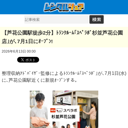
【芦花公園駅徒歩2分】ﾄﾗﾝｸﾙｰﾑ｢ｽﾍﾟﾗﾎﾞ杉並芦花公園
店｣が､7月1日にｵｰﾌﾟﾝ!
2026年6月13日 00:00
整理収納ｱﾄﾞﾊﾞｲｻﾞｰ監修によるﾄﾗﾝｸﾙｰﾑ｢ｽﾍﾟﾗﾎﾞ｣が､7月1日(水)
に､芦花公園駅近くに新規ｵｰﾌﾟﾝする｡