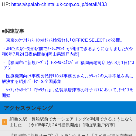
HP:
https://spalab-chintai.uk-corp.co.jp/detail/433
■関連記事
・東京のｼｪｱｵﾌｨｽ･ﾚﾝﾀﾙｵﾌｨｽ検索ｻｲﾄ､｢OFFICE SELECT｣が公開｡
・JR邑久駅･長船駅前でｶｰｼｪｱﾘﾝｸﾞが利用できるようになりました!(令
和8年7月24日提供開始)[岡山県瀬戸内市]
・【福岡市に新規ｵｰﾌﾟﾝ】ﾄﾗﾝｸﾙｰﾑ｢ｽﾍﾟﾗﾎﾞ福岡南老司店｣が､8月1日にｵ
ｰﾌﾟﾝ!
・医療機関向け事務長代行｢ﾚﾝﾀﾙ事務長さん｣､ｸﾘﾆｯｸの人手不足を共に
解決する紹介ﾊﾟｰﾄﾅｰを全国募集
・ｼｪｱｻｲｸﾙｻｰﾋﾞｽ『ﾁｬﾘﾁｬﾘ』､佐賀県唐津市の呼子ｴﾘｱにおいて､ｻｰﾋﾞｽを
開始
アクセスランキング
JR邑久駅・長船駅前でカーシェアリングが利用できるようになり
1
ました！（令和8年7月24日提供開始）[岡山県瀬戸内市]
【福岡市に新規オープン】トランクルーム「スペラボ福岡南老司