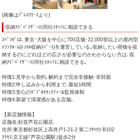
(画像はﾌﾟﾚｽﾘﾘｰｽより)
収納ｱﾄﾞﾊﾞｲｻﾞｰの同社ｽﾀｯﾌに相談できる
ｽﾍﾟﾗﾎﾞは､東京･大阪を中心に700店舗･22,000室以上の屋内型
ﾄﾗﾝｸﾙｰﾑ(ﾚﾝﾀﾙ収納ｽﾍﾟｰｽ)を運営している｡収納したい荷物を収
納するのにどれほどの広さが必要なのかわからない方は､収
納ｱﾄﾞﾊﾞｲｻﾞｰの同社ｽﾀｯﾌに相談できる｡
特徴1:見学から契約､解約まで完全非接触･非対面
特徴2:申し込みから利用まで､最短1時間
特徴3:安心のﾀﾞﾌﾞﾙｾｷｭﾘﾃｨｰ&監視体制
特徴4:新築で清潔感がある店舗｡
【新店舗情報】
店舗名:杉並芦花公園店
住所:東京都杉並区上高井戸1-21-2 第二ﾗｻﾊｳｽ B102
ｱｸｾｽ:京王線｢芦花公園駅｣徒歩2分