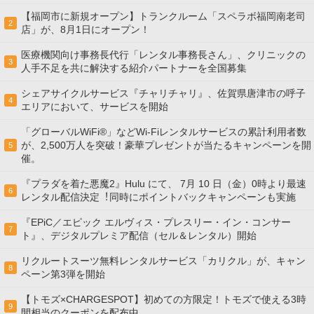
【福岡市に新規オープン】トランクルーム「スペラボ福岡南老司
2
店」が、8月1日にオープン！
医療機関向け事務長代行「レンタル事務長さん」、クリニックの
3
人手不足を共に解決する紹介パートナーを全国募集
シェアサイクルサービス『チャリチャリ』、佐賀県唐津市の呼子
4
エリアにおいて、サービスを開始
「グローバルWiFi®」などWi-Fiレンタルサービスの累計利用者数
が、2,500万人を突破！豪華プレゼントが当たるキャンペーンを開
5
催。
『プラダを着た悪魔2』Hulu にて、 7⽉ 10 ⽇（金）0時より最速
6
レンタル配信決定︕同時にポイントバックキャンペーンも実施
『EPiC／エピック エルヴィス・プレスリー・イン・コンサー
7
ト』、デジタルプレミア配信（セル＆レンタル）開始
リクルートスーツ無料レンタルサービス「カリクル」が、キャン
8
ペーン第3弾を開始
【トモズ×CHARGESPOT】初めての方限定！トモズで使える3時
9
間相当のクーポンを配布中