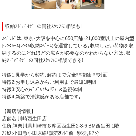
収納ｱﾄﾞﾊﾞｲｻﾞｰの同社ｽﾀｯﾌに相談も!
ｽﾍﾟﾗﾎﾞは､東京･大阪を中心に650店舗･21,000室以上の屋内型
ﾄﾗﾝｸﾙｰﾑ(ﾚﾝﾀﾙ収納ｽﾍﾟｰｽ)を運営している｡収納したい荷物を収
納するのにどれほどの広さが必要なのかわからない方は､収
納ｱﾄﾞﾊﾞｲｻﾞｰの同社ｽﾀｯﾌに相談できる!
特徴1:見学から契約､解約まで完全非接触･非対面
特徴2:お申し込みからご利用まで最短1時間
特徴3:安心のﾀﾞﾌﾞﾙｾｷｭﾘﾃｨｰ&監視体制
特徴4:新築で清潔感がある店舗です｡
【新店舗情報】
店舗名:川崎西生田店
住所:神奈川県川崎市多摩区西生田2-8-6 BM西生田 1階
ｱｸｾｽ:小田急小田原線｢読売ﾗﾝﾄﾞ前｣ 駅徒歩7分