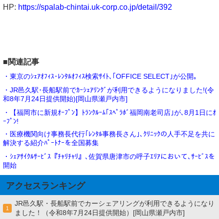
HP:
https://spalab-chintai.uk-corp.co.jp/detail/392
■関連記事
・東京のｼｪｱｵﾌｨｽ･ﾚﾝﾀﾙｵﾌｨｽ検索ｻｲﾄ､｢OFFICE SELECT｣が公開｡
・JR邑久駅･長船駅前でｶｰｼｪｱﾘﾝｸﾞが利用できるようになりました!(令
和8年7月24日提供開始)[岡山県瀬戸内市]
・【福岡市に新規ｵｰﾌﾟﾝ】ﾄﾗﾝｸﾙｰﾑ｢ｽﾍﾟﾗﾎﾞ福岡南老司店｣が､8月1日にｵ
ｰﾌﾟﾝ!
・医療機関向け事務長代行｢ﾚﾝﾀﾙ事務長さん｣､ｸﾘﾆｯｸの人手不足を共に
解決する紹介ﾊﾟｰﾄﾅｰを全国募集
・ｼｪｱｻｲｸﾙｻｰﾋﾞｽ『ﾁｬﾘﾁｬﾘ』､佐賀県唐津市の呼子ｴﾘｱにおいて､ｻｰﾋﾞｽを
開始
アクセスランキング
JR邑久駅・長船駅前でカーシェアリングが利用できるようになり
1
ました！（令和8年7月24日提供開始）[岡山県瀬戸内市]