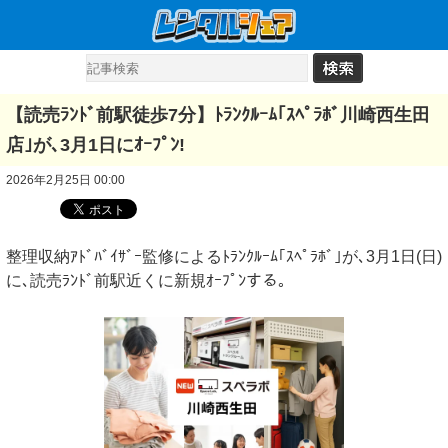
【読売ﾗﾝﾄﾞ前駅徒歩7分】ﾄﾗﾝｸﾙｰﾑ｢ｽﾍﾟﾗﾎﾞ川崎西生田
店｣が､3月1日にｵｰﾌﾟﾝ!
2026年2月25日 00:00
整理収納ｱﾄﾞﾊﾞｲｻﾞｰ監修によるﾄﾗﾝｸﾙｰﾑ｢ｽﾍﾟﾗﾎﾞ｣が､3月1日(日)
に､読売ﾗﾝﾄﾞ前駅近くに新規ｵｰﾌﾟﾝする｡