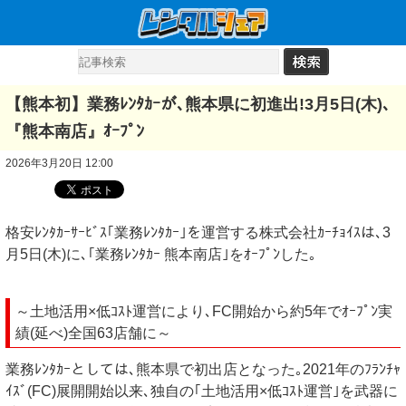
【熊本初】業務ﾚﾝﾀｶｰが､熊本県に初進出!3月5日(木)､
『熊本南店』ｵｰﾌﾟﾝ
2026年3月20日 12:00
格安ﾚﾝﾀｶｰｻｰﾋﾞｽ｢業務ﾚﾝﾀｶｰ｣を運営する株式会社ｶｰﾁｮｲｽは､3
月5日(木)に､｢業務ﾚﾝﾀｶｰ 熊本南店｣をｵｰﾌﾟﾝした｡
～土地活用×低ｺｽﾄ運営により､FC開始から約5年でｵｰﾌﾟﾝ実
績(延べ)全国63店舗に～
業務ﾚﾝﾀｶｰとしては､熊本県で初出店となった｡2021年のﾌﾗﾝﾁｬ
ｲｽﾞ(FC)展開開始以来､独自の｢土地活用×低ｺｽﾄ運営｣を武器に