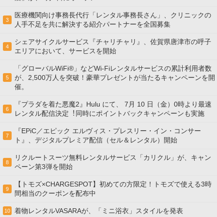
医療機関向け事務長代行「レンタル事務長さん」、クリニックの
3
人手不足を共に解決する紹介パートナーを全国募集
シェアサイクルサービス『チャリチャリ』、佐賀県唐津市の呼子
4
エリアにおいて、サービスを開始
「グローバルWiFi®」などWi-Fiレンタルサービスの累計利用者数
が、2,500万人を突破！豪華プレゼントが当たるキャンペーンを開
5
催。
『プラダを着た悪魔2』Hulu にて、 7⽉ 10 ⽇（金）0時より最速
6
レンタル配信決定︕同時にポイントバックキャンペーンも実施
『EPiC／エピック エルヴィス・プレスリー・イン・コンサー
7
ト』、デジタルプレミア配信（セル＆レンタル）開始
リクルートスーツ無料レンタルサービス「カリクル」が、キャン
8
ペーン第3弾を開始
【トモズ×CHARGESPOT】初めての方限定！トモズで使える3時
9
間相当のクーポンを配布中
着物レンタルVASARAが、「ミニ浴衣」スタイルを発表
10