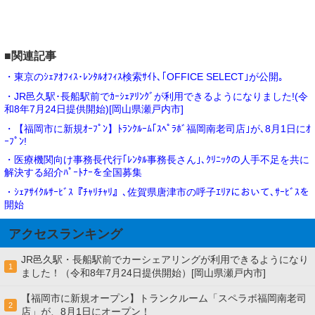
■関連記事
・東京のｼｪｱｵﾌｨｽ･ﾚﾝﾀﾙｵﾌｨｽ検索ｻｲﾄ､｢OFFICE SELECT｣が公開｡
・JR邑久駅･長船駅前でｶｰｼｪｱﾘﾝｸﾞが利用できるようになりました!(令
和8年7月24日提供開始)[岡山県瀬戸内市]
・【福岡市に新規ｵｰﾌﾟﾝ】ﾄﾗﾝｸﾙｰﾑ｢ｽﾍﾟﾗﾎﾞ福岡南老司店｣が､8月1日にｵ
ｰﾌﾟﾝ!
・医療機関向け事務長代行｢ﾚﾝﾀﾙ事務長さん｣､ｸﾘﾆｯｸの人手不足を共に
解決する紹介ﾊﾟｰﾄﾅｰを全国募集
・ｼｪｱｻｲｸﾙｻｰﾋﾞｽ『ﾁｬﾘﾁｬﾘ』､佐賀県唐津市の呼子ｴﾘｱにおいて､ｻｰﾋﾞｽを
開始
アクセスランキング
JR邑久駅・長船駅前でカーシェアリングが利用できるようになり
1
ました！（令和8年7月24日提供開始）[岡山県瀬戸内市]
【福岡市に新規オープン】トランクルーム「スペラボ福岡南老司
2
店」が、8月1日にオープン！