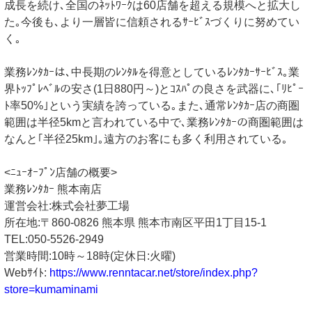
成長を続け､全国のﾈｯﾄﾜｰｸは60店舗を超える規模へと拡大し
た｡今後も､より一層皆に信頼されるｻｰﾋﾞｽづくりに努めてい
く｡
業務ﾚﾝﾀｶｰは､中長期のﾚﾝﾀﾙを得意としているﾚﾝﾀｶｰｻｰﾋﾞｽ｡業
界ﾄｯﾌﾟﾚﾍﾞﾙの安さ(1日880円～)とｺｽﾊﾟの良さを武器に､｢ﾘﾋﾟｰ
ﾄ率50%｣という実績を誇っている｡また､通常ﾚﾝﾀｶｰ店の商圏
範囲は半径5kmと言われている中で､業務ﾚﾝﾀｶｰの商圏範囲は
なんと｢半径25km｣｡遠方のお客にも多く利用されている｡
<ﾆｭｰｵｰﾌﾟﾝ店舗の概要>
業務ﾚﾝﾀｶｰ 熊本南店
運営会社:株式会社夢工場
所在地:〒860-0826 熊本県 熊本市南区平田1丁目15-1
TEL:050-5526-2949
営業時間:10時～18時(定休日:火曜)
Webｻｲﾄ:
https://www.renntacar.net/store/index.php?
store=kumaminami