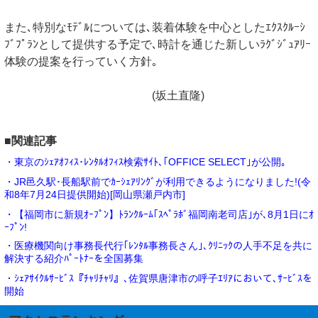
また､特別なﾓﾃﾞﾙについては､装着体験を中心としたｴｸｽｸﾙｰｼ
ﾌﾞﾌﾟﾗﾝとして提供する予定で､時計を通じた新しいﾗｸﾞｼﾞｭｱﾘｰ
体験の提案を行っていく方針｡
(坂土直隆)
■関連記事
・東京のｼｪｱｵﾌｨｽ･ﾚﾝﾀﾙｵﾌｨｽ検索ｻｲﾄ､｢OFFICE SELECT｣が公開｡
・JR邑久駅･長船駅前でｶｰｼｪｱﾘﾝｸﾞが利用できるようになりました!(令
和8年7月24日提供開始)[岡山県瀬戸内市]
・【福岡市に新規ｵｰﾌﾟﾝ】ﾄﾗﾝｸﾙｰﾑ｢ｽﾍﾟﾗﾎﾞ福岡南老司店｣が､8月1日にｵ
ｰﾌﾟﾝ!
・医療機関向け事務長代行｢ﾚﾝﾀﾙ事務長さん｣､ｸﾘﾆｯｸの人手不足を共に
解決する紹介ﾊﾟｰﾄﾅｰを全国募集
・ｼｪｱｻｲｸﾙｻｰﾋﾞｽ『ﾁｬﾘﾁｬﾘ』､佐賀県唐津市の呼子ｴﾘｱにおいて､ｻｰﾋﾞｽを
開始