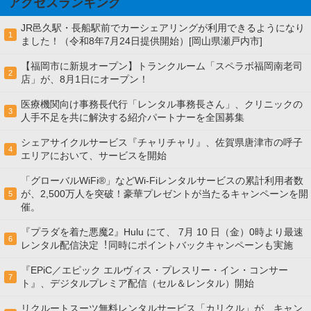
アクセスランキング
JR邑久駅・長船駅前でカーシェアリングが利用できるようになり
1
ました！（令和8年7月24日提供開始）[岡山県瀬戸内市]
【福岡市に新規オープン】トランクルーム「スペラボ福岡南老司
2
店」が、8月1日にオープン！
医療機関向け事務長代行「レンタル事務長さん」、クリニックの
3
人手不足を共に解決する紹介パートナーを全国募集
シェアサイクルサービス『チャリチャリ』、佐賀県唐津市の呼子
4
エリアにおいて、サービスを開始
「グローバルWiFi®」などWi-Fiレンタルサービスの累計利用者数
が、2,500万人を突破！豪華プレゼントが当たるキャンペーンを開
5
催。
『プラダを着た悪魔2』Hulu にて、 7⽉ 10 ⽇（金）0時より最速
6
レンタル配信決定︕同時にポイントバックキャンペーンも実施
『EPiC／エピック エルヴィス・プレスリー・イン・コンサー
7
ト』、デジタルプレミア配信（セル＆レンタル）開始
リクルートスーツ無料レンタルサービス「カリクル」が、キャン