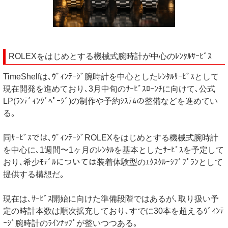
ROLEXをはじめとする機械式腕時計が中心のﾚﾝﾀﾙｻｰﾋﾞｽ
TimeShelfは､ｳﾞｨﾝﾃｰｼﾞ腕時計を中心としたﾚﾝﾀﾙｻｰﾋﾞｽとして
現在開発を進めており､3月中旬のｻｰﾋﾞｽﾛｰﾝﾁに向けて､公式
LP(ﾗﾝﾃﾞｨﾝｸﾞﾍﾟｰｼﾞ)の制作や予約ｼｽﾃﾑの整備などを進めてい
る｡
同ｻｰﾋﾞｽでは､ｳﾞｨﾝﾃｰｼﾞROLEXをはじめとする機械式腕時計
を中心に､1週間〜1ヶ月のﾚﾝﾀﾙを基本としたｻｰﾋﾞｽを予定して
おり､希少ﾓﾃﾞﾙについては装着体験型のｴｸｽｸﾙｰｼﾌﾞﾌﾟﾗﾝとして
提供する構想だ｡
現在は､ｻｰﾋﾞｽ開始に向けた準備段階ではあるが､取り扱い予
定の時計本数は順次拡充しており､すでに30本を超えるｳﾞｨﾝﾃ
ｰｼﾞ腕時計のﾗｲﾝﾅｯﾌﾟが整いつつある｡