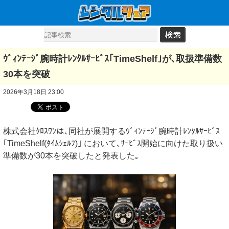
ｳﾞｨﾝﾃｰｼﾞ腕時計ﾚﾝﾀﾙｻｰﾋﾞｽ｢TimeShelf｣が､取扱準備数
30本を突破
2026年3月18日 23:00
株式会社ｸﾛｽﾜﾝは､同社が展開するｳﾞｨﾝﾃｰｼﾞ腕時計ﾚﾝﾀﾙｻｰﾋﾞｽ
｢TimeShelf(ﾀｲﾑｼｪﾙﾌ)｣ において､ｻｰﾋﾞｽ開始に向けた取り扱い
準備数が30本を突破したと発表した｡