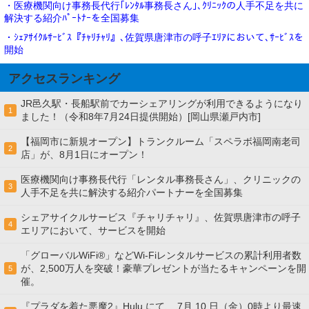
・医療機関向け事務長代行｢ﾚﾝﾀﾙ事務長さん｣､ｸﾘﾆｯｸの人手不足を共に
解決する紹介ﾊﾟｰﾄﾅｰを全国募集
・ｼｪｱｻｲｸﾙｻｰﾋﾞｽ『ﾁｬﾘﾁｬﾘ』､佐賀県唐津市の呼子ｴﾘｱにおいて､ｻｰﾋﾞｽを
開始
アクセスランキング
JR邑久駅・長船駅前でカーシェアリングが利用できるようになり
1
ました！（令和8年7月24日提供開始）[岡山県瀬戸内市]
【福岡市に新規オープン】トランクルーム「スペラボ福岡南老司
2
店」が、8月1日にオープン！
医療機関向け事務長代行「レンタル事務長さん」、クリニックの
3
人手不足を共に解決する紹介パートナーを全国募集
シェアサイクルサービス『チャリチャリ』、佐賀県唐津市の呼子
4
エリアにおいて、サービスを開始
「グローバルWiFi®」などWi-Fiレンタルサービスの累計利用者数
が、2,500万人を突破！豪華プレゼントが当たるキャンペーンを開
5
催。
『プラダを着た悪魔2』Hulu にて、 7⽉ 10 ⽇（金）0時より最速