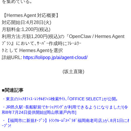
を集めている｡
【Hermes Agent 対応概要】
対応開始日:4月28日(火)
月額料金:1,200円(税込)
利用方法:月額1,200円(税込)の『OpenClaw / Hermes Agent
ﾌﾟﾗﾝ』において､ｻｰﾊﾞｰ作成時にﾌﾚｰﾑﾜｰ
ｸとして Hermes Agentを選択
詳細URL:
https://lolipop.jp/ai/agent-cloud/
(坂土直隆)
■関連記事
・東京のｼｪｱｵﾌｨｽ･ﾚﾝﾀﾙｵﾌｨｽ検索ｻｲﾄ､｢OFFICE SELECT｣が公開｡
・JR邑久駅･長船駅前でｶｰｼｪｱﾘﾝｸﾞが利用できるようになりました!(令
和8年7月24日提供開始)[岡山県瀬戸内市]
・【福岡市に新規ｵｰﾌﾟﾝ】ﾄﾗﾝｸﾙｰﾑ｢ｽﾍﾟﾗﾎﾞ福岡南老司店｣が､8月1日にｵ
ｰﾌﾟﾝ!