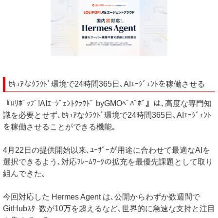
ｾｷｭｱなｸﾗｳﾄﾞ環境で24時間365日､AIｴｰｼﾞｪﾝﾄを稼働させる
『ﾛﾘﾎﾟｯﾌﾟ!AIｴｰｼﾞｪﾝﾄｸﾗｳﾄﾞ byGMOﾍﾟﾊﾟﾎﾞ』は､高度な専門知
識を必要とせず､ｾｷｭｱなｸﾗｳﾄﾞ環境で24時間365日､AIｴｰｼﾞｪﾝﾄ
を稼働させることができる機能｡
4月22日の提供開始以来､ﾕｰｻﾞｰが用途に合わせて最適なAIを
選択できるよう､対応ﾌﾚｰﾑﾜｰｸの拡充を最優先課題として取り
組んできた｡
今回対応した Hermes Agent は､公開からわずか数週間で
GitHubｽﾀｰ数が10万を超えるなど､世界的に急速な支持と注目