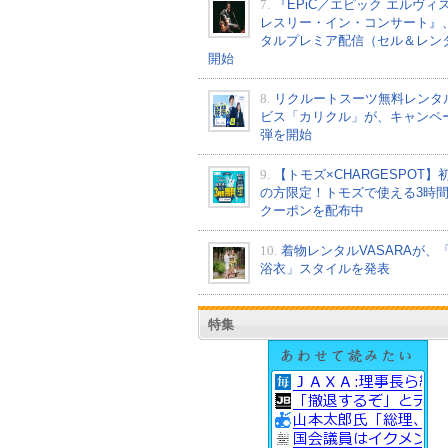
7.
『EPiC／エピック エルヴィ
レスリー・イン・コンサート』
タルプレミア配信（セル＆レン
開始
8.
リクルートスーツ無料レンタ
ビス「カリクル」が、キャンペ
弾を開始
9.
【トモズ×CHARGESPOT】
の方限定！トモズで使える3時
クーポンを配布中
10.
着物レンタルVASARAが、
浴衣」スタイルを発表
特集