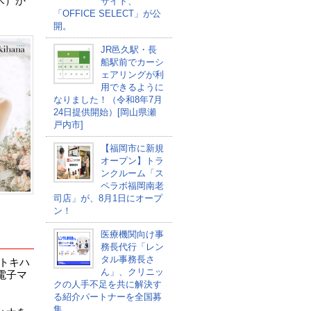
木）か
サイト、
「OFFICE SELECT」が公
開。
JR邑久駅・長
船駅前でカーシ
ェアリングが利
用できるように
なりました！（令和8年7月
24日提供開始）[岡山県瀬
戸内市]
【福岡市に新規
オープン】トラ
ンクルーム「ス
ペラボ福岡南老
司店」が、8月1日にオープ
ン！
医療機関向け事
務長代行「レン
タル事務長さ
トキハ
ん」、クリニッ
電子マ
クの人手不足を共に解決す
る紹介パートナーを全国募
集