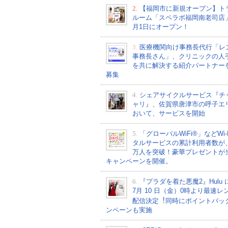
2.
【福岡市に新規オープン】ト
ルーム「スペラボ福岡南老司店
月1日にオープン！
3.
医療機関向け事務長代行「レ
事務長さん」、クリニックの人
を共に解決する紹介パートナー
募集
4.
シェアサイクルサービス『チ
ャリ』、佐賀県唐津市の呼子エ
おいて、サービスを開始
5.
「グローバルWiFi®」などWi-
タルサービスの累計利用者数が、2
万人を突破！豪華プレゼントが
キャンペーンを開催。
6.
『プラダを着た悪魔2』Hulu 
7⽉ 10 ⽇（金）0時より最速レ
配信決定︕同時にポイントバッ
ンペーンも実施