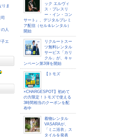
ック エルヴィ
なりま
ス・プレスリ
ー・イン・コン
老司
サート』、デジタルプレミ
ア配信（セル＆レンタル）
クの人
開始
呼子エ
リクルートスー
ツ無料レンタル
サービス「カリ
クル」が、キャ
ンペーン第3弾を開始
【トモズ
×CHARGESPOT】初めて
の方限定！トモズで使える
3時間相当のクーポンを配
布中
着物レンタル
VASARAが、
「ミニ浴衣」ス
タイルを発表