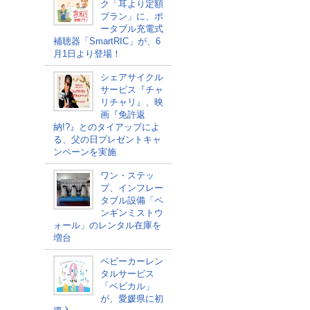
ク「耳より定額
プラン」に、ポ
ータブル充電式
補聴器「SmartRIC」が、6
月1日より登場！
シェアサイクル
サービス『チャ
リチャリ』、映
画『免許返
納!?』とのタイアップによ
る、父の日プレゼントキャ
ンペーンを実施
ワン・ステッ
プ、インフレー
タブル設備「ペ
ンギンミストウ
ォール」のレンタル在庫を
増台
ベビーカーレン
タルサービス
「ベビカル」
が、愛媛県に初