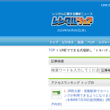
LIN
2026年08月06日(木)
TOP
>
LINEでできる式場探し「トキハ
記事検索
アクセスランキング トップ10
1.
JR邑久駅・長船駅前でカーシ
ングが利用できるようになりま
（令和8年7月24日提供開始）[
戸内市]