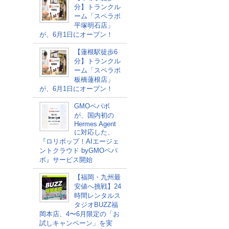
分】トランクル
ーム「スペラボ
平塚明石店」
が、6月1日にオープン！
【蓮根駅徒歩6
分】トランクル
ーム「スペラボ
板橋蓮根店」
が、6月1日にオープン！
GMOペパボ
が、国内初の
Hermes Agent
に対応した、
『ロリポップ！AIエージェ
ントクラウド byGMOペパ
ボ』サービス開始
【福岡・九州最
安値へ挑戦】24
時間レンタルス
タジオBUZZ福
岡本店、4〜6月限定の「お
試しキャンペーン」を実