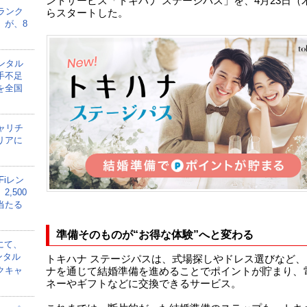
ントサービス「トキハナ ステージパス」を、4月23日（
ランク
らスタートした。
」が、8
ンタル
手不足
を全国
ャリチ
リアに
Fiレン
,500
当たる
準備そのものが“お得な体験”へと変わる
にて、
ンタル
トキハナ ステージパスは、式場探しやドレス選びなど、
クキャ
ナを通じて結婚準備を進めることでポイントが貯まり、
ネーやギフトなどに交換できるサービス。