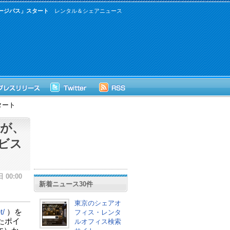
ージパス」スタート
レンタル＆シェアニュース
タート
」が、
ビス
ト
 00:00
新着ニュース30件
東京のシェアオ
t/
）を
フィス・レンタ
たポイ
ルオフィス検索