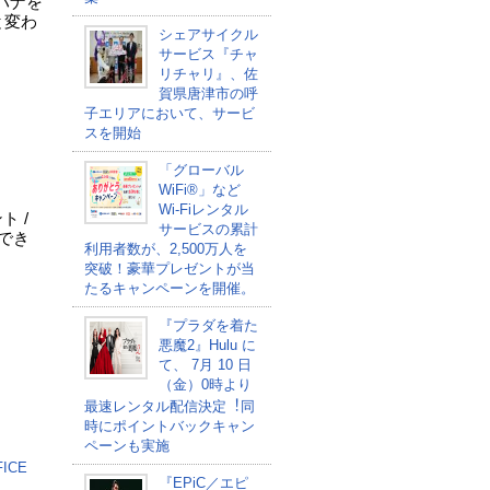
ハナを
と変わ
シェアサイクル
サービス『チャ
リチャリ』、佐
賀県唐津市の呼
子エリアにおいて、サービ
スを開始
「グローバル
WiFi®」など
Wi-Fiレンタル
ト /
サービスの累計
換でき
利用者数が、2,500万人を
突破！豪華プレゼントが当
たるキャンペーンを開催。
『プラダを着た
悪魔2』Hulu に
て、 7⽉ 10 ⽇
（金）0時より
最速レンタル配信決定︕同
時にポイントバックキャン
ペーンも実施
ICE
『EPiC／エピ