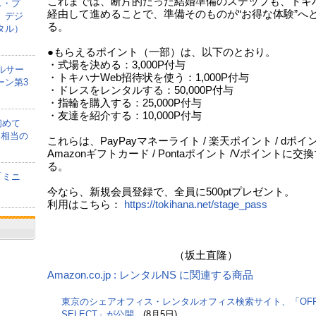
これまでは、断片的だった結婚準備のステップも、トキ
ス・プ
経由して進めることで、準備そのものが“お得な体験”へ
、デジ
る。
タル）
●もらえるポイント（一部）は、以下のとおり。
・式場を決める：3,000P付与
ルサー
・トキハナWeb招待状を使う：1,000P付与
ーン第3
・ドレスをレンタルする：50,000P付与
・指輪を購入する：25,000P付与
・友達を紹介する：10,000P付与
初めて
間相当の
これらは、PayPayマネーライト / 楽天ポイント / dポイン
Amazonギフトカード / Pontaポイント /Vポイントに交
る。
「ミニ
今なら、新規会員登録で、全員に500ptプレゼント。
利用はこちら：
https://tokihana.net/stage_pass
（坂土直隆）
Amazon.co.jp : レンタルNS に関連する商品
東京のシェアオフィス・レンタルオフィス検索サイト、「OFF
SELECT」が公開。
(8月5日)