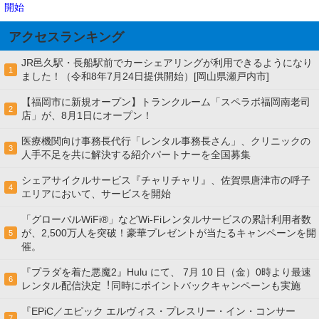
開始
アクセスランキング
JR邑久駅・長船駅前でカーシェアリングが利用できるようになり
1
ました！（令和8年7月24日提供開始）[岡山県瀬戸内市]
【福岡市に新規オープン】トランクルーム「スペラボ福岡南老司
2
店」が、8月1日にオープン！
医療機関向け事務長代行「レンタル事務長さん」、クリニックの
3
人手不足を共に解決する紹介パートナーを全国募集
シェアサイクルサービス『チャリチャリ』、佐賀県唐津市の呼子
4
エリアにおいて、サービスを開始
「グローバルWiFi®」などWi-Fiレンタルサービスの累計利用者数
が、2,500万人を突破！豪華プレゼントが当たるキャンペーンを開
5
催。
『プラダを着た悪魔2』Hulu にて、 7⽉ 10 ⽇（金）0時より最速
6
レンタル配信決定︕同時にポイントバックキャンペーンも実施
『EPiC／エピック エルヴィス・プレスリー・イン・コンサー
7