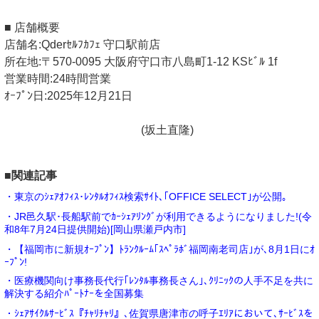
■ 店舗概要
店舗名:Qderｾﾙﾌｶﾌｪ 守口駅前店
所在地:〒570-0095 大阪府守口市八島町1-12 KSﾋﾞﾙ 1f
営業時間:24時間営業
ｵｰﾌﾟﾝ日:2025年12月21日
(坂土直隆)
■関連記事
・東京のｼｪｱｵﾌｨｽ･ﾚﾝﾀﾙｵﾌｨｽ検索ｻｲﾄ､｢OFFICE SELECT｣が公開｡
・JR邑久駅･長船駅前でｶｰｼｪｱﾘﾝｸﾞが利用できるようになりました!(令
和8年7月24日提供開始)[岡山県瀬戸内市]
・【福岡市に新規ｵｰﾌﾟﾝ】ﾄﾗﾝｸﾙｰﾑ｢ｽﾍﾟﾗﾎﾞ福岡南老司店｣が､8月1日にｵ
ｰﾌﾟﾝ!
・医療機関向け事務長代行｢ﾚﾝﾀﾙ事務長さん｣､ｸﾘﾆｯｸの人手不足を共に
解決する紹介ﾊﾟｰﾄﾅｰを全国募集
・ｼｪｱｻｲｸﾙｻｰﾋﾞｽ『ﾁｬﾘﾁｬﾘ』､佐賀県唐津市の呼子ｴﾘｱにおいて､ｻｰﾋﾞｽを