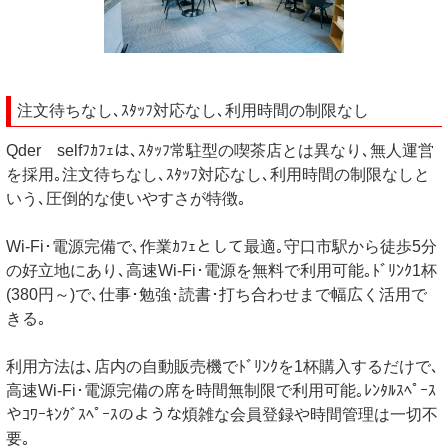
注文待ちなし､ｽﾀｯﾌ対応なし､利用時間の制限なし
Qder selfﾌｶﾌｪは､ｽﾀｯﾌ常駐型の喫茶店とは異なり､無人運営
を採用｡注文待ちなし､ｽﾀｯﾌ対応なし､利用時間の制限なしと
いう､圧倒的な使いやすさが特徴｡
Wi-Fi･電源完備で､作業ｶﾌｪとして最適｡守口市駅から徒歩5分
の好立地にあり､高速Wi-Fi･電源を無料で利用可能｡ﾄﾞﾘﾝｸ1杯
(380円～)で､仕事･勉強･読書･打ち合わせまで幅広く活用で
きる｡
利用方法は､店内の自動販売機でﾄﾞﾘﾝｸを1杯購入するだけで､
高速Wi-Fi･電源完備の席を時間無制限で利用可能｡ﾚﾝﾀﾙｽﾍﾟｰｽ
やｺﾜｰｷﾝｸﾞｽﾍﾟｰｽのような煩雑な会員登録や時間管理は一切不
要｡