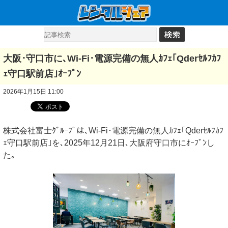
大阪･守口市に､Wi-Fi･電源完備の無人ｶﾌｪ｢Qderｾﾙﾌｶﾌ
ｪ守口駅前店｣ｵｰﾌﾟﾝ
2026年1月15日 11:00
株式会社富士ｸﾞﾙｰﾌﾟは､Wi-Fi･電源完備の無人ｶﾌｪ｢Qderｾﾙﾌｶﾌ
ｪ守口駅前店｣を､2025年12月21日､大阪府守口市にｵｰﾌﾟﾝし
た｡