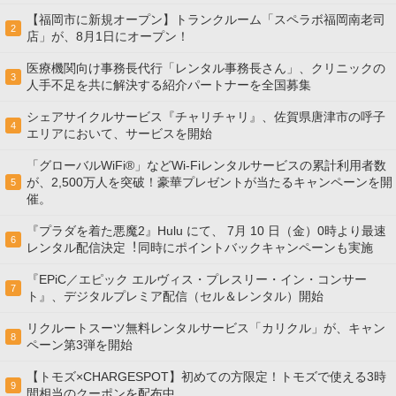
【福岡市に新規オープン】トランクルーム「スペラボ福岡南老司
2
店」が、8月1日にオープン！
医療機関向け事務長代行「レンタル事務長さん」、クリニックの
3
人手不足を共に解決する紹介パートナーを全国募集
シェアサイクルサービス『チャリチャリ』、佐賀県唐津市の呼子
4
エリアにおいて、サービスを開始
「グローバルWiFi®」などWi-Fiレンタルサービスの累計利用者数
が、2,500万人を突破！豪華プレゼントが当たるキャンペーンを開
5
催。
『プラダを着た悪魔2』Hulu にて、 7⽉ 10 ⽇（金）0時より最速
6
レンタル配信決定︕同時にポイントバックキャンペーンも実施
『EPiC／エピック エルヴィス・プレスリー・イン・コンサー
7
ト』、デジタルプレミア配信（セル＆レンタル）開始
リクルートスーツ無料レンタルサービス「カリクル」が、キャン
8
ペーン第3弾を開始
【トモズ×CHARGESPOT】初めての方限定！トモズで使える3時
9
間相当のクーポンを配布中