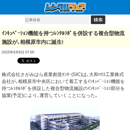
ｲﾝｷｭﾍﾞｰｼｮﾝ機能を持つﾚﾝﾀﾙﾗﾎﾞを併設する複合型物流
施設が､相模原市内に誕生!
2025年9月6日 07:00
株式会社さがみはら産業創造ｾﾝﾀｰ(SIC)は､大和ﾊｳｽ工業株式
会社が､相模原市中央区において着工するｲﾝｷｭﾍﾞｰｼｮﾝ機能を
持つﾚﾝﾀﾙﾗﾎﾞを併設した複合型物流施設のｲﾝｷｭﾍﾞｰｼｮﾝ部分を
協業(予定)により､運営していくことになった｡