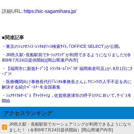
詳細URL:
https://sic-sagamihara.jp/
■関連記事
・東京のｼｪｱｵﾌｨｽ･ﾚﾝﾀﾙｵﾌｨｽ検索ｻｲﾄ､｢OFFICE SELECT｣が公開｡
・JR邑久駅･長船駅前でｶｰｼｪｱﾘﾝｸﾞが利用できるようになりました!(令
和8年7月24日提供開始)[岡山県瀬戸内市]
・【福岡市に新規ｵｰﾌﾟﾝ】ﾄﾗﾝｸﾙｰﾑ｢ｽﾍﾟﾗﾎﾞ福岡南老司店｣が､8月1日にｵ
ｰﾌﾟﾝ!
・医療機関向け事務長代行｢ﾚﾝﾀﾙ事務長さん｣､ｸﾘﾆｯｸの人手不足を共に
解決する紹介ﾊﾟｰﾄﾅｰを全国募集
・ｼｪｱｻｲｸﾙｻｰﾋﾞｽ『ﾁｬﾘﾁｬﾘ』､佐賀県唐津市の呼子ｴﾘｱにおいて､ｻｰﾋﾞｽを
開始
アクセスランキング
JR邑久駅・長船駅前でカーシェアリングが利用できるようになり
1
ました！（令和8年7月24日提供開始）[岡山県瀬戸内市]