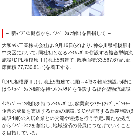
～ 新ﾀｲﾌﾟの拠点から､ｲﾉﾍﾞｰｼｮﾝ創出を目指して ～
大和ﾊｳｽ工業株式会社は､9月16日(火)より､神奈川県相模原市
中央区において､同社初となるﾚﾝﾀﾙﾗﾎﾞを併設する複合型物流
施設｢DPL相模原Ⅱ｣(地上5階建て､敷地面積:33,567.67㎡､延
床面積:77,730.81㎡)を着工する｡
｢DPL相模原Ⅱ｣は､地上5階建て､1階～4階を物流施設､5階に
はｲﾝｷｭﾍﾞｰｼｮﾝ機能を持つﾚﾝﾀﾙﾗﾎﾞを併設する複合型物流施設｡
ｲﾝｷｭﾍﾞｰｼｮﾝ機能を持つﾚﾝﾀﾙﾗﾎﾞは､起業家やｽﾀｰﾄｱｯﾌﾟ､ﾍﾞﾝﾁｬｰ
企業の成長を支援するための施設｡SICが運営する既存施設(3
施設4棟)の入居企業との交流や連携を行う予定｡新たな拠点
からｲﾉﾍﾞｰｼｮﾝを創出し､地域経済の発展につなげていくこと
を目指している｡