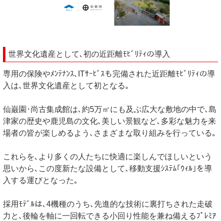
世界文化遺産として､初の近距離ﾓﾋﾞﾘﾃｨの導入
専用の保険やﾒﾝﾃﾅﾝｽ､ITｻｰﾋﾞｽも完備された近距離ﾓﾋﾞﾘﾃｨの導
入は､世界文化遺産として初となる｡
仙巌園･尚古集成館は､約5万㎡にも及ぶ広大な敷地の中で､島
津家の歴史や鹿児島の文化､美しい景観など､多彩な魅力を来
場者の皆が楽しめるよう､さまざまな取り組みを行っている｡
これらを､より多くの人たちに快適に楽しんでほしいという
思いから､この度新たな設備として､移動支援ｼｽﾃﾑ｢ｳｨﾙ｣を導
入する運びとなった｡
採用ﾓﾃﾞﾙは､4機種のうち､先進的な技術に裏打ちされた走破
力と､後輪を軸に一回転できる小回り性能を兼ね備えるﾌﾟﾚﾐｱ