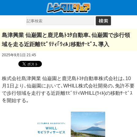
島津興業 仙巌園と鹿児島ﾄﾖﾀ自動車､仙巌園で歩行領
域を走る近距離ﾓﾋﾞﾘﾃｨ｢ｳｨﾙ｣移動ｻｰﾋﾞｽ､導入
2025年9月1日 21:45
株式会社島津興業 仙巌園と鹿児島ﾄﾖﾀ自動車株式会社は､10
月1日より､仙巌園において､WHILL株式会社開発の､免許不要
で歩行領域を走行する近距離ﾓﾋﾞﾘﾃｨWHILL(ｳｨﾙ)の移動ｻｰﾋﾞｽ
を開始する｡