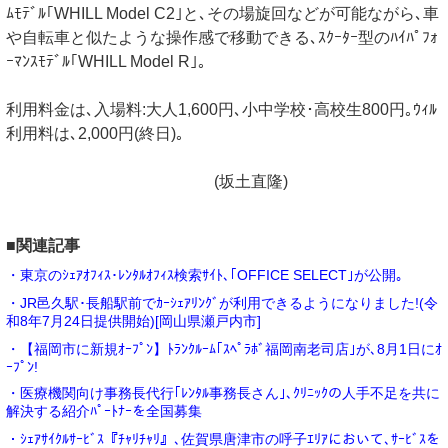
ﾑﾓﾃﾞﾙ｢WHILL Model C2｣と､その場旋回などが可能ながら､車
や自転車と似たような操作感で移動できる､ｽｸｰﾀｰ型のﾊｲﾊﾟﾌｫ
ｰﾏﾝｽﾓﾃﾞﾙ｢WHILL Model R｣｡
利用料金は､入場料:大人1,600円､小中学校･高校生800円｡ｳｨﾙ
利用料は､2,000円(終日)｡
(坂土直隆)
■関連記事
・東京のｼｪｱｵﾌｨｽ･ﾚﾝﾀﾙｵﾌｨｽ検索ｻｲﾄ､｢OFFICE SELECT｣が公開｡
・JR邑久駅･長船駅前でｶｰｼｪｱﾘﾝｸﾞが利用できるようになりました!(令
和8年7月24日提供開始)[岡山県瀬戸内市]
・【福岡市に新規ｵｰﾌﾟﾝ】ﾄﾗﾝｸﾙｰﾑ｢ｽﾍﾟﾗﾎﾞ福岡南老司店｣が､8月1日にｵ
ｰﾌﾟﾝ!
・医療機関向け事務長代行｢ﾚﾝﾀﾙ事務長さん｣､ｸﾘﾆｯｸの人手不足を共に
解決する紹介ﾊﾟｰﾄﾅｰを全国募集
・ｼｪｱｻｲｸﾙｻｰﾋﾞｽ『ﾁｬﾘﾁｬﾘ』､佐賀県唐津市の呼子ｴﾘｱにおいて､ｻｰﾋﾞｽを