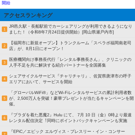
開始
アクセスランキング
JR邑久駅・長船駅前でカーシェアリングが利用できるようになり
1
ました！（令和8年7月24日提供開始）[岡山県瀬戸内市]
【福岡市に新規オープン】トランクルーム「スペラボ福岡南老司
2
店」が、8月1日にオープン！
医療機関向け事務長代行「レンタル事務長さん」、クリニックの
3
人手不足を共に解決する紹介パートナーを全国募集
シェアサイクルサービス『チャリチャリ』、佐賀県唐津市の呼子
4
エリアにおいて、サービスを開始
「グローバルWiFi®」などWi-Fiレンタルサービスの累計利用者数
が、2,500万人を突破！豪華プレゼントが当たるキャンペーンを開
5
催。
『プラダを着た悪魔2』Hulu にて、 7⽉ 10 ⽇（金）0時より最速
6
レンタル配信決定︕同時にポイントバックキャンペーンも実施
『EPiC／エピック エルヴィス・プレスリー・イン・コンサー
7