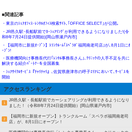
■関連記事
・東京のｼｪｱｵﾌｨｽ･ﾚﾝﾀﾙｵﾌｨｽ検索ｻｲﾄ､｢OFFICE SELECT｣が公開｡
・JR邑久駅･長船駅前でｶｰｼｪｱﾘﾝｸﾞが利用できるようになりました!(令
和8年7月24日提供開始)[岡山県瀬戸内市]
・【福岡市に新規ｵｰﾌﾟﾝ】ﾄﾗﾝｸﾙｰﾑ｢ｽﾍﾟﾗﾎﾞ福岡南老司店｣が､8月1日にｵ
ｰﾌﾟﾝ!
・医療機関向け事務長代行｢ﾚﾝﾀﾙ事務長さん｣､ｸﾘﾆｯｸの人手不足を共に
解決する紹介ﾊﾟｰﾄﾅｰを全国募集
・ｼｪｱｻｲｸﾙｻｰﾋﾞｽ『ﾁｬﾘﾁｬﾘ』､佐賀県唐津市の呼子ｴﾘｱにおいて､ｻｰﾋﾞｽを
開始
アクセスランキング
JR邑久駅・長船駅前でカーシェアリングが利用できるようになり
1
ました！（令和8年7月24日提供開始）[岡山県瀬戸内市]
【福岡市に新規オープン】トランクルーム「スペラボ福岡南老司
2
店」が、8月1日にオープン！