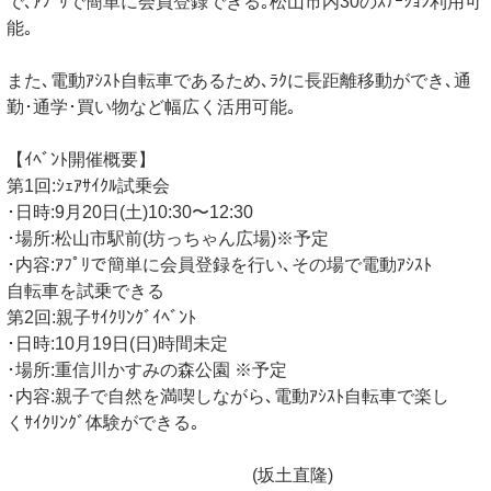
で､ｱﾌﾟﾘで簡単に会員登録できる｡松山市内30のｽﾃｰｼｮﾝ利用可
能｡
また､電動ｱｼｽﾄ自転車であるため､ﾗｸに長距離移動ができ､通
勤･通学･買い物など幅広く活用可能｡
【ｲﾍﾞﾝﾄ開催概要】
第1回:ｼｪｱｻｲｸﾙ試乗会
･日時:9月20日(土)10:30〜12:30
･場所:松山市駅前(坊っちゃん広場)※予定
･内容:ｱﾌﾟﾘで簡単に会員登録を行い､その場で電動ｱｼｽﾄ
自転車を試乗できる
第2回:親子ｻｲｸﾘﾝｸﾞｲﾍﾞﾝﾄ
･日時:10月19日(日)時間未定
･場所:重信川かすみの森公園 ※予定
･内容:親子で自然を満喫しながら､電動ｱｼｽﾄ自転車で楽し
くｻｲｸﾘﾝｸﾞ体験ができる｡
(坂土直隆)