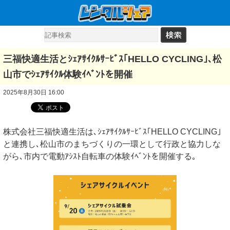
三福快適生活とｼｪｱｻｲｸﾙｻｰﾋﾞｽ｢HELLO CYCLING｣､松
山市でｼｪｱｻｲｸﾙ体験ｲﾍﾞﾝﾄを開催
2025年8月30日 16:00
株式会社三福快適生活は､ｼｪｱｻｲｸﾙｻｰﾋﾞｽ｢HELLO CYCLING｣
と連携し､松山市のまちづくりの一環として行政と協力しな
がら､市内で電動ｱｼｽﾄ自転車の体験ｲﾍﾞﾝﾄを開催する｡