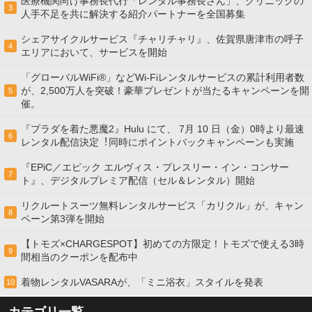
医療機関向け事務長代行「レンタル事務長さん」、クリニックの
3
人手不足を共に解決する紹介パートナーを全国募集
シェアサイクルサービス『チャリチャリ』、佐賀県唐津市の呼子
4
エリアにおいて、サービスを開始
「グローバルWiFi®」などWi-Fiレンタルサービスの累計利用者数
が、2,500万人を突破！豪華プレゼントが当たるキャンペーンを開
5
催。
『プラダを着た悪魔2』Hulu にて、 7⽉ 10 ⽇（金）0時より最速
6
レンタル配信決定︕同時にポイントバックキャンペーンも実施
『EPiC／エピック エルヴィス・プレスリー・イン・コンサー
7
ト』、デジタルプレミア配信（セル＆レンタル）開始
リクルートスーツ無料レンタルサービス「カリクル」が、キャン
8
ペーン第3弾を開始
【トモズ×CHARGESPOT】初めての方限定！トモズで使える3時
9
間相当のクーポンを配布中
着物レンタルVASARAが、「ミニ浴衣」スタイルを発表
10