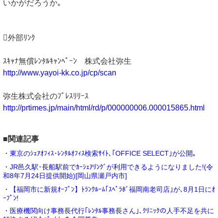
いかがだろうか｡
外部ﾘﾝｸ
ｽｷｬﾅ無償ﾚﾝﾀﾙｷｬﾝﾍﾟｰﾝ 株式会社弥生
http://www.yayoi-kk.co.jp/cp/scan
弥生株式会社のﾌﾟﾚｽﾘﾘｰｽ
http://prtimes.jp/main/html/rd/p/000000006.000015865.html
■関連記事
・東京のｼｪｱｵﾌｨｽ･ﾚﾝﾀﾙｵﾌｨｽ検索ｻｲﾄ､｢OFFICE SELECT｣が公開｡
・JR邑久駅･長船駅前でｶｰｼｪｱﾘﾝｸﾞが利用できるようになりました!(令
和8年7月24日提供開始)[岡山県瀬戸内市]
・【福岡市に新規ｵｰﾌﾟﾝ】ﾄﾗﾝｸﾙｰﾑ｢ｽﾍﾟﾗﾎﾞ福岡南老司店｣が､8月1日にｵ
ｰﾌﾟﾝ!
・医療機関向け事務長代行｢ﾚﾝﾀﾙ事務長さん｣､ｸﾘﾆｯｸの人手不足を共に