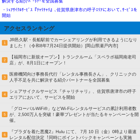
解決する紹介ﾊﾟｰﾄﾅｰを全国募集
・ｼｪｱｻｲｸﾙｻｰﾋﾞｽ『ﾁｬﾘﾁｬﾘ』､佐賀県唐津市の呼子ｴﾘｱにおいて､ｻｰﾋﾞｽを
開始
アクセスランキング
JR邑久駅・長船駅前でカーシェアリングが利用できるようになり
1
ました！（令和8年7月24日提供開始）[岡山県瀬戸内市]
【福岡市に新規オープン】トランクルーム「スペラボ福岡南老司
2
店」が、8月1日にオープン！
医療機関向け事務長代行「レンタル事務長さん」、クリニックの
3
人手不足を共に解決する紹介パートナーを全国募集
シェアサイクルサービス『チャリチャリ』、佐賀県唐津市の呼子
4
エリアにおいて、サービスを開始
「グローバルWiFi®」などWi-Fiレンタルサービスの累計利用者数
が、2,500万人を突破！豪華プレゼントが当たるキャンペーンを開
5
催。
『プラダを着た悪魔2』Hulu にて、 7⽉ 10 ⽇（金）0時より最速
6
レンタル配信決定︕同時にポイントバックキャンペーンも実施