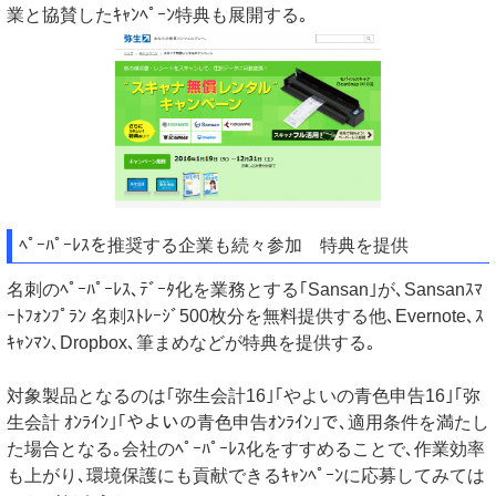
業と協賛したｷｬﾝﾍﾟｰﾝ特典も展開する｡
ﾍﾟｰﾊﾟｰﾚｽを推奨する企業も続々参加 特典を提供
名刺のﾍﾟｰﾊﾟｰﾚｽ､ﾃﾞｰﾀ化を業務とする｢Sansan｣が､Sansanｽﾏ
ｰﾄﾌｫﾝﾌﾟﾗﾝ 名刺ｽﾄﾚｰｼﾞ500枚分を無料提供する他､Evernote､ｽ
ｷｬﾝﾏﾝ､Dropbox､筆まめなどが特典を提供する｡
対象製品となるのは｢弥生会計16｣｢やよいの青色申告16｣｢弥
生会計 ｵﾝﾗｲﾝ｣｢やよいの青色申告ｵﾝﾗｲﾝ｣で､適用条件を満たし
た場合となる｡会社のﾍﾟｰﾊﾟｰﾚｽ化をすすめることで､作業効率
も上がり､環境保護にも貢献できるｷｬﾝﾍﾟｰﾝに応募してみては