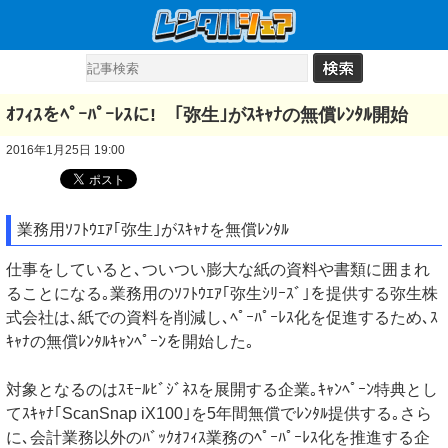
ｵﾌｨｽをﾍﾟｰﾊﾟｰﾚｽに! ｢弥生｣がｽｷｬﾅの無償ﾚﾝﾀﾙ開始
2016年1月25日 19:00
業務用ｿﾌﾄｳｴｱ｢弥生｣がｽｷｬﾅを無償ﾚﾝﾀﾙ
仕事をしていると､ついつい膨大な紙の資料や書類に囲まれ
ることになる｡業務用のｿﾌﾄｳｴｱ｢弥生ｼﾘｰｽﾞ｣を提供する弥生株
式会社は､紙での資料を削減し､ﾍﾟｰﾊﾟｰﾚｽ化を促進するため､ｽ
ｷｬﾅの無償ﾚﾝﾀﾙｷｬﾝﾍﾟｰﾝを開始した｡
対象となるのはｽﾓｰﾙﾋﾞｼﾞﾈｽを展開する企業｡ｷｬﾝﾍﾟｰﾝ特典とし
てｽｷｬﾅ｢ScanSnap iX100｣を5年間無償でﾚﾝﾀﾙ提供する｡さら
に､会計業務以外のﾊﾞｯｸｵﾌｨｽ業務のﾍﾟｰﾊﾟｰﾚｽ化を推進する企