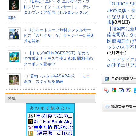
7.
『EPiC／エピック エルヴィス・プ
「OFFICE 
レスリー・イン・コンサート』、デジ
JR邑久駅・
タルプレミア配信（セル＆レンタル）
になりました
開始
市]
(8月1日)
【福岡市に新
8.
リクルートスーツ無料レンタルサー
南老司店」が
ビス「カリクル」が、キャンペーン第3
弾を開始
医療機関向け
ックの人手不
(7月29日)
9.
【トモズ×CHARGESPOT】初めて
の方限定！トモズで使える3時間相当の
シェアサイク
クーポンを配布中
の呼子エリア
10.
着物レンタルVASARAが、「ミニ
浴衣」スタイルを発表
特集