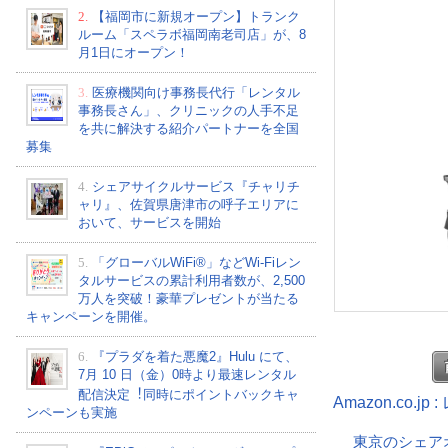
2.
【福岡市に新規オープン】トランク
ルーム「スペラボ福岡南老司店」が、8
月1日にオープン！
3.
医療機関向け事務長代行「レンタル
事務長さん」、クリニックの人手不足
を共に解決する紹介パートナーを全国
募集
4.
シェアサイクルサービス『チャリチ
ャリ』、佐賀県唐津市の呼子エリアに
おいて、サービスを開始
5.
「グローバルWiFi®」などWi-Fiレン
タルサービスの累計利用者数が、2,500
万人を突破！豪華プレゼントが当たる
キャンペーンを開催。
6.
『プラダを着た悪魔2』Hulu にて、
7⽉ 10 ⽇（金）0時より最速レンタル
配信決定︕同時にポイントバックキャ
Amazon.co.
ンペーンも実施
東京のシェア