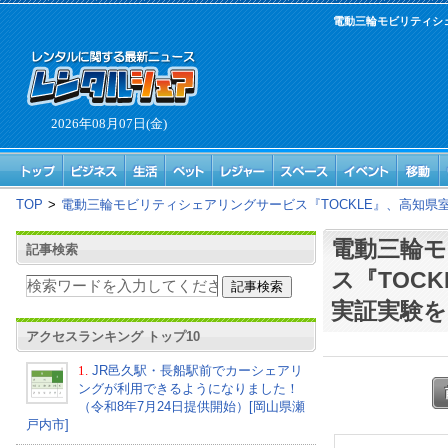
電動三輪モビリティシ
2026年08月07日(金)
TOP
>
電動三輪モビリティシェアリングサービス『TOCKLE』、高知県
電動三輪
記事検索
ス『TOC
実証実験を
アクセスランキング トップ10
1.
JR邑久駅・長船駅前でカーシェアリ
ングが利用できるようになりました！
（令和8年7月24日提供開始）[岡山県瀬
戸内市]