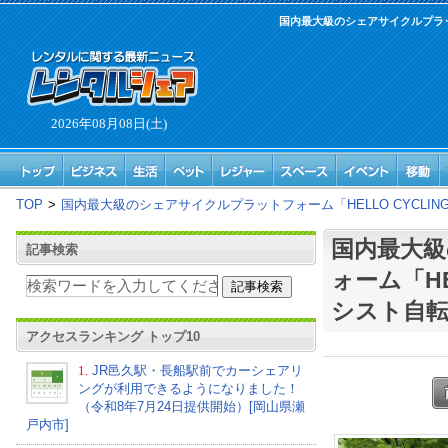
国内最大級のシェアサイクルプラット
2026年08月08日(土)
TOP
>
国内最大級のシェアサイクルプラットフォーム「HELLO CYCLI
国内最大
記事検索
ォーム「HE
シスト自転
アクセスランキング トップ10
1.
JR邑久駅・長船駅前でカーシェアリ
ングが利用できるようになりました！
（令和8年7月24日提供開始）[岡山県瀬
戸内市]