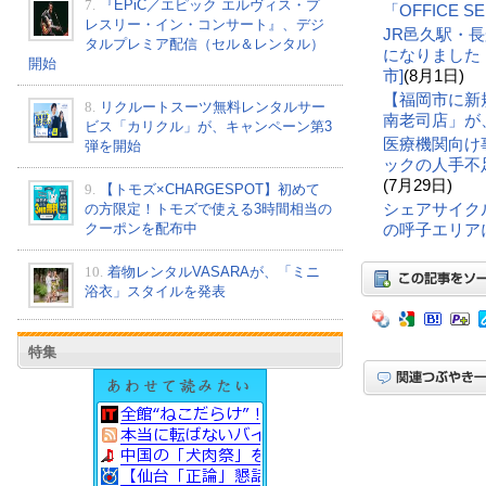
7.
『EPiC／エピック エルヴィス・プ
「OFFICE 
レスリー・イン・コンサート』、デジ
JR邑久駅・
タルプレミア配信（セル＆レンタル）
になりました
開始
市]
(8月1日)
【福岡市に新
8.
リクルートスーツ無料レンタルサー
南老司店」が
ビス「カリクル」が、キャンペーン第3
医療機関向け
弾を開始
ックの人手不
(7月29日)
9.
【トモズ×CHARGESPOT】初めて
シェアサイク
の方限定！トモズで使える3時間相当の
クーポンを配布中
の呼子エリア
10.
着物レンタルVASARAが、「ミニ
浴衣」スタイルを発表
特集