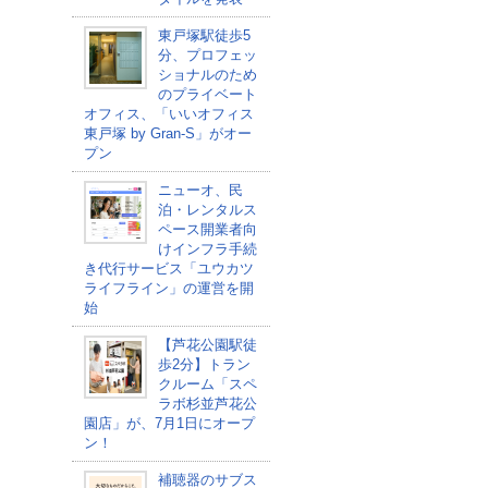
東戸塚駅徒歩5
分、プロフェッ
ショナルのため
のプライベート
オフィス、「いいオフィス
東戸塚 by Gran-S」がオー
プン
ニューオ、民
泊・レンタルス
ペース開業者向
けインフラ手続
き代行サービス「ユウカツ
ライフライン」の運営を開
始
【芦花公園駅徒
歩2分】トラン
クルーム「スペ
ラボ杉並芦花公
園店」が、7月1日にオープ
ン！
補聴器のサブス