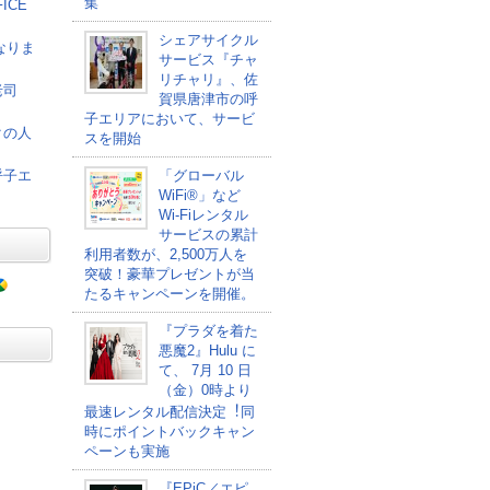
集
ICE
シェアサイクル
なりま
サービス『チャ
リチャリ』、佐
老司
賀県唐津市の呼
子エリアにおいて、サービ
クの人
スを開始
呼子エ
「グローバル
WiFi®」など
Wi-Fiレンタル
サービスの累計
利用者数が、2,500万人を
突破！豪華プレゼントが当
たるキャンペーンを開催。
『プラダを着た
悪魔2』Hulu に
て、 7⽉ 10 ⽇
（金）0時より
最速レンタル配信決定︕同
時にポイントバックキャン
ペーンも実施
『EPiC／エピ