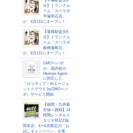
【平塚駅徒歩6
分】トランクル
ーム「スペラボ
平塚明石店」
が、6月1日にオープン！
【蓮根駅徒歩6
分】トランクル
ーム「スペラボ
板橋蓮根店」
が、6月1日にオープン！
GMOペパボ
が、国内初の
Hermes Agent
に対応した、
『ロリポップ！AIエージェ
ントクラウド byGMOペパ
ボ』サービス開始
【福岡・九州最
安値へ挑戦】24
時間レンタルス
タジオBUZZ福
岡本店、4〜6月限定の「お
試しキャンペーン」を実