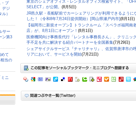
東京のシェアオフィス・レンタルオフィス検索サイト、「OFF
ス・プ
SELECT」が公開。
(8月5日)
、デジ
JR邑久駅・長船駅前でカーシェアリングが利用できるように
タル）
した！（令和8年7月24日提供開始）[岡山県瀬戸内市]
(8月1日)
【福岡市に新規オープン】トランクルーム「スペラボ福岡南
店」が、8月1日にオープン！
(8月1日)
ルサー
ーン第3
医療機関向け事務長代行「レンタル事務長さん」、クリニッ
手不足を共に解決する紹介パートナーを全国募集
(7月29日)
シェアサイクルサービス『チャリチャリ』、佐賀県唐津市の
リアにおいて、サービスを開始
(7月21日)
初めて
間相当の
「ミニ