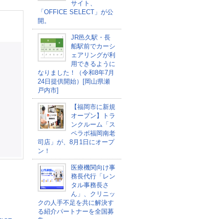
サイト、
「OFFICE SELECT」が公
開。
JR邑久駅・長
船駅前でカーシ
ェアリングが利
用できるように
なりました！（令和8年7月
24日提供開始）[岡山県瀬
戸内市]
【福岡市に新規
オープン】トラ
ンクルーム「ス
ペラボ福岡南老
司店」が、8月1日にオープ
ン！
医療機関向け事
務長代行「レン
タル事務長さ
ん」、クリニッ
クの人手不足を共に解決す
る紹介パートナーを全国募