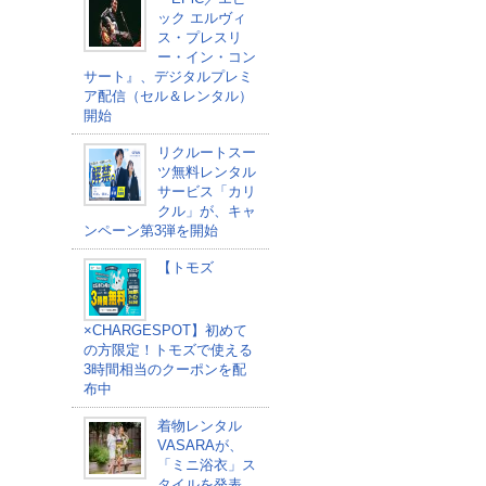
ック エルヴィ
ス・プレスリ
ー・イン・コン
サート』、デジタルプレミ
ア配信（セル＆レンタル）
開始
リクルートスー
ツ無料レンタル
サービス「カリ
クル」が、キャ
ンペーン第3弾を開始
【トモズ
×CHARGESPOT】初めて
の方限定！トモズで使える
3時間相当のクーポンを配
布中
着物レンタル
VASARAが、
「ミニ浴衣」ス
タイルを発表