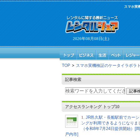
スマホ実機
2026年08月08日(土)
TOP
>
スマホ実機検証のケータイラボラトリー、
記事検索
アクセスランキング トップ10
1.
JR邑久駅・長船駅前でカーシ
ングが利用できるようになりま
（令和8年7月24日提供開始）[
戸内市]