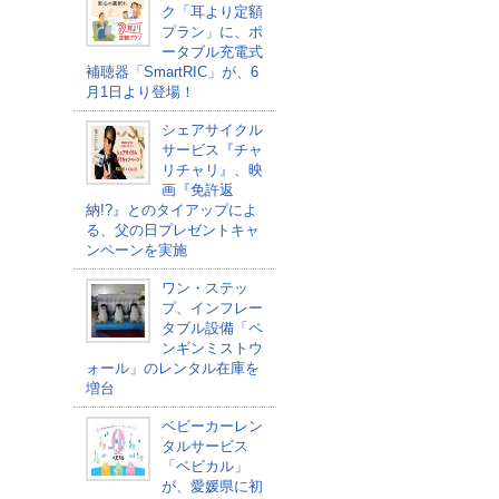
ク「耳より定額
プラン」に、ポ
ータブル充電式
補聴器「SmartRIC」が、6
月1日より登場！
シェアサイクル
サービス『チャ
リチャリ』、映
画『免許返
納!?』とのタイアップによ
る、父の日プレゼントキャ
ンペーンを実施
ワン・ステッ
プ、インフレー
タブル設備「ペ
ンギンミストウ
ォール」のレンタル在庫を
増台
ベビーカーレン
タルサービス
「ベビカル」
が、愛媛県に初