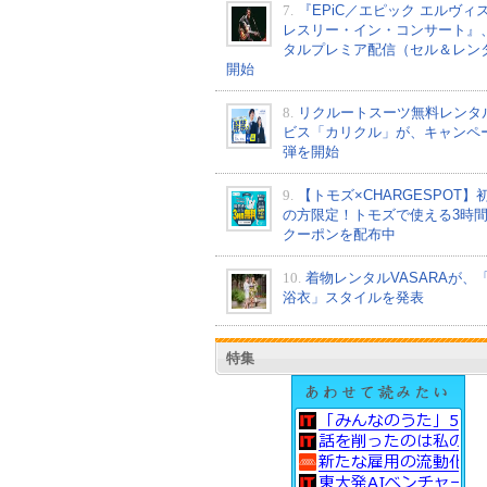
7.
『EPiC／エピック エルヴィ
レスリー・イン・コンサート』
タルプレミア配信（セル＆レン
開始
8.
リクルートスーツ無料レンタ
ビス「カリクル」が、キャンペ
弾を開始
9.
【トモズ×CHARGESPOT】
の方限定！トモズで使える3時
クーポンを配布中
10.
着物レンタルVASARAが、
浴衣」スタイルを発表
特集