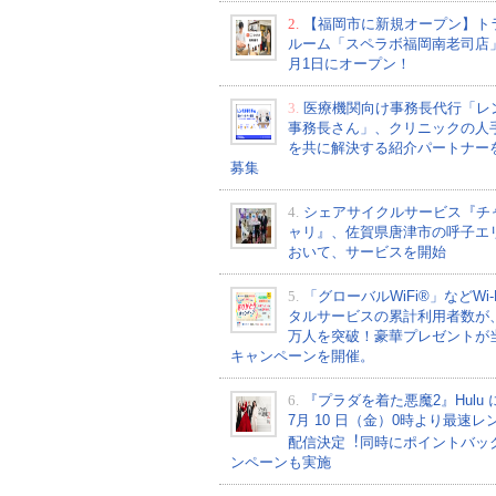
2.
【福岡市に新規オープン】ト
ルーム「スペラボ福岡南老司店
月1日にオープン！
3.
医療機関向け事務長代行「レ
事務長さん」、クリニックの人
を共に解決する紹介パートナー
募集
4.
シェアサイクルサービス『チ
ャリ』、佐賀県唐津市の呼子エ
おいて、サービスを開始
5.
「グローバルWiFi®」などWi-
タルサービスの累計利用者数が、2
万人を突破！豪華プレゼントが
キャンペーンを開催。
6.
『プラダを着た悪魔2』Hulu 
7⽉ 10 ⽇（金）0時より最速レ
配信決定︕同時にポイントバッ
ンペーンも実施