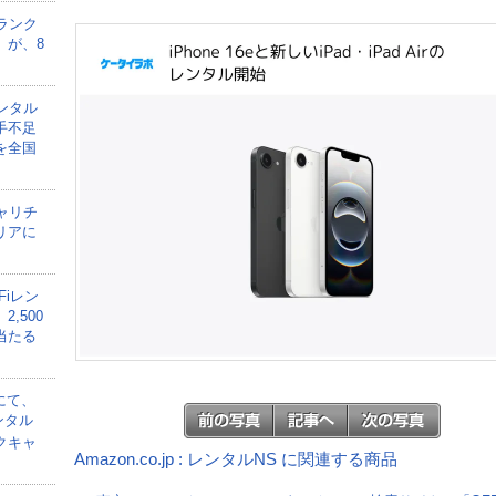
ランク
」が、8
ンタル
手不足
を全国
ャリチ
リアに
Fiレン
,500
当たる
にて、
ンタル
クキャ
Amazon.co.jp : レンタルNS に関連する商品