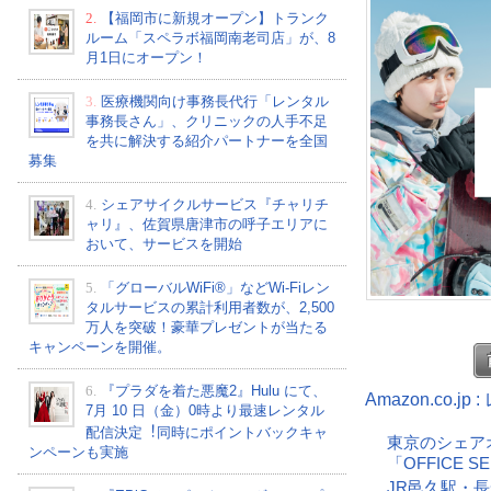
2.
【福岡市に新規オープン】トランク
ルーム「スペラボ福岡南老司店」が、8
月1日にオープン！
3.
医療機関向け事務長代行「レンタル
事務長さん」、クリニックの人手不足
を共に解決する紹介パートナーを全国
募集
4.
シェアサイクルサービス『チャリチ
ャリ』、佐賀県唐津市の呼子エリアに
おいて、サービスを開始
5.
「グローバルWiFi®」などWi-Fiレン
タルサービスの累計利用者数が、2,500
万人を突破！豪華プレゼントが当たる
キャンペーンを開催。
6.
『プラダを着た悪魔2』Hulu にて、
Amazon.co.
7⽉ 10 ⽇（金）0時より最速レンタル
配信決定︕同時にポイントバックキャ
東京のシェア
ンペーンも実施
「OFFICE 
JR邑久駅・