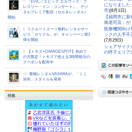
7.
『EPiC／エピック エルヴィス・プ
になりました
レスリー・イン・コンサート』、デジ
市]
(8月1日)
タルプレミア配信（セル＆レンタル）
【福岡市に新
開始
南老司店」が
医療機関向け
8.
リクルートスーツ無料レンタルサー
ックの人手不
ビス「カリクル」が、キャンペーン第3
弾を開始
(7月29日)
シェアサイク
9.
【トモズ×CHARGESPOT】初めて
の呼子エリア
の方限定！トモズで使える3時間相当の
クーポンを配布中
10.
着物レンタルVASARAが、「ミニ
浴衣」スタイルを発表
特集