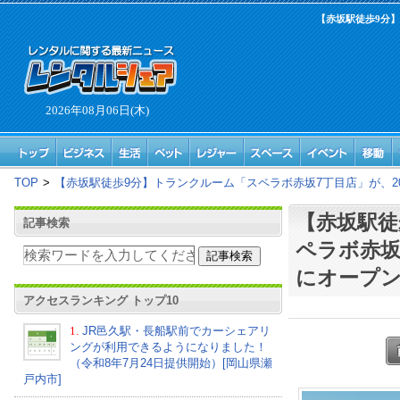
【赤坂駅徒歩9分】
2026年08月06日(木)
TOP
>
【赤坂駅徒歩9分】トランクルーム「スペラボ赤坂7丁目店」が、20
【赤坂駅徒
記事検索
ペラボ赤坂
にオープ
アクセスランキング トップ10
1.
JR邑久駅・長船駅前でカーシェアリ
ングが利用できるようになりました！
（令和8年7月24日提供開始）[岡山県瀬
戸内市]